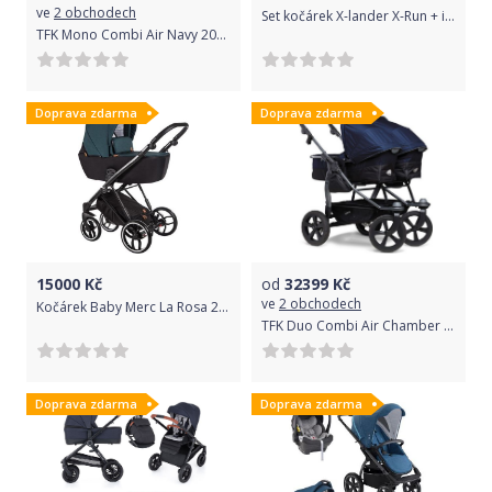
ve
2 obchodech
Set kočárek X-lander X-Run + isofix 2021 Petrol Blue
TFK Mono Combi Air Navy 2020
Doprava zdarma
Doprava zdarma
15000
Kč
od
32399
Kč
ve
2 obchodech
Kočárek Baby Merc La Rosa 2020 trojkombinace s autosedačkou LR/LN10/B
TFK Duo Combi Air Chamber Navy 2020
Doprava zdarma
Doprava zdarma