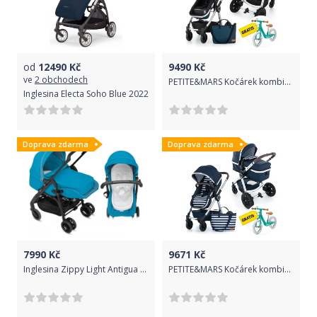
od
12490
Kč
9490
Kč
ve
2 obchodech
PETITE&MARS Kočárek kombinovaný 2v1 Grand II Platinum indigo + Odrážedlo Rapid Midnight Green ZDARMA
Inglesina Electa Soho Blue 2022
Doprava zdarma
Doprava zdarma
7990
Kč
9671
Kč
Inglesina Zippy Light Antigua Blue 2017
PETITE&MARS Kočárek kombinovaný 2v1 Grand II Heritage Voda + Odrážedlo Rapid Midnight Green ZDARMA