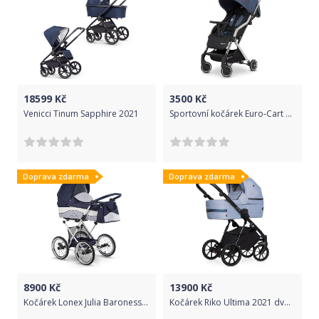
18599
Kč
3500
Kč
Venicci Tinum Sapphire 2021
Sportovní kočárek Euro-Cart Spin Denim
Doprava zdarma
Doprava zdarma
8900
Kč
13900
Kč
Kočárek Lonex Julia Baronessa dvojkombinace JBN-07
Kočárek Riko Ultima 2021 dvojkombinace Niagara