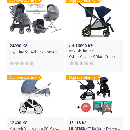
Doprava zdarma
Doprava zdarma
24990
Kč
od
16890
Kč
ve
2 obchodech
Inglesina Set 4v1 bez podvozku Aptica Niagara Blue 2019
Cybex Gazelle S Black Frame Navy Blue 2021
Doprava zdarma
Doprava zdarma
12400
Kč
13118
Kč
Kočárek Riko Naturo 2019 dvojkombinace Denim
KINDERKRAFT Kočárek Everyday 2v1 Denim + PETITE&MARS Postýlka cestovní Koot - Fox Aqua ZDARMA