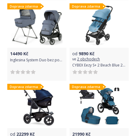
Doprava zdarma
Doprava zdarma
14490
Kč
od
9890
Kč
ve
2 obchodech
Inglesina System Duo bez podvozku Aptica Alaska Blue 2021
CYBEX Eezy S+ 2 Beach Blue 2022
Doprava zdarma
Doprava zdarma
od
22299
Kč
21990
Kč