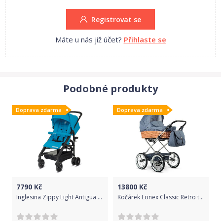
Registrovat se
Máte u nás již účet?
Přihlaste se
Podobné produkty
Doprava zdarma
Doprava zdarma
7790
Kč
13800
Kč
Inglesina Zippy Light Antigua Blue 2019
Kočárek Lonex Classic Retro trojkombinace R02 modrá