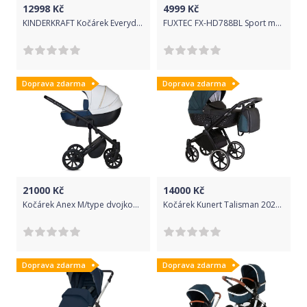
12998
Kč
4999
Kč
KINDERKRAFT Kočárek Everyday 2v1 Denim + PETITE&MARS Podložka na hraní Joy City ZDARMA
FUXTEC FX-HD788BL Sport modrý 2019
Doprava zdarma
Doprava zdarma
21000
Kč
14000
Kč
Kočárek Anex M/type dvojkombinace Noble special edition
Kočárek Kunert Talisman 2021 trojkombinace - black/dark petrol
Doprava zdarma
Doprava zdarma