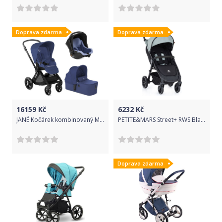
Doprava zdarma
Doprava zdarma
16159
Kč
6232
Kč
JANÉ Kočárek kombinovaný Muum + Micro + Koos i-size R1 Lazuli Blue
PETITE&MARS Street+ RWS Black Complete 2022 Iron Green
Doprava zdarma