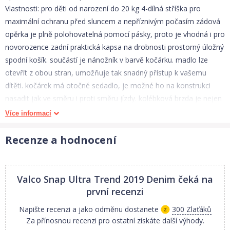
Vlastnosti: pro děti od narození do 20 kg 4-dílná stříška pro
maximální ochranu před sluncem a nepříznivým počasím zádová
opěrka je plně polohovatelná pomocí pásky, proto je vhodná i pro
novorozence zadní praktická kapsa na drobnosti prostorný úložný
spodní košík. součástí je nánožník v barvě kočárku. madlo lze
otevřít z obou stran, umožňuje tak snadný přístup k vašemu
dítěti. kočárek má otočné sedadlo, je možné ho na konstrukci
nasadit jak ve směru i proti směru jízdy. kolébková brzda je nejen
pohodlná na ovládání, ale poskytuje také bezpečné zajištění
Více informací
kočárku. kočárek má přední otočná kola s aretací pro snadné
ovládání na různých terénech. odolné kola pro pohodlnou jízdu
Recenze a hodnocení
bez problémů. Technické parametry: Rozložený kočárek: 93 d. x
54,5 š. x 117 v. cm Složený kočárek: 78 d. x 54,5 š. x 32,5 v. cm
Délka sedáku: 22 cm Délka zádové opěrky: 52 cm Váha kočárku s
Valco Snap Ultra Trend 2019 Denim
čeká na
kolečky: 8,2 Kg
první recenzi
Napište recenzi a jako odměnu dostanete
300 Zlaťáků
Za přínosnou recenzi pro ostatní získáte další výhody.