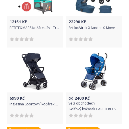
12151
Kč
22290
Kč
PETITE&MARS Kočárek 2v1 Trails Anthracite Blue + PETITE&MARS Postýlka Koot - Fox Aqua ZDARMA
Set kočárek X-lander X-Move 2021 Petrol blue
6990
Kč
od
2400
Kč
ve
3 obchodech
Inglesina Sportovní kočárek Quid2 2022 Midnight Blue
Golfový kočárek CARETERO Spacer 2017 navy