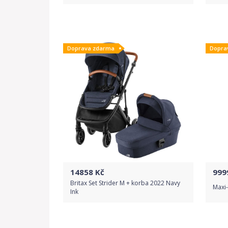
Do obchodu
Doprava zdarma
Dopra
Detail produktu
14858
Kč
999
Britax Set Strider M + korba 2022 Navy
Maxi-
Ink
Do obchodu