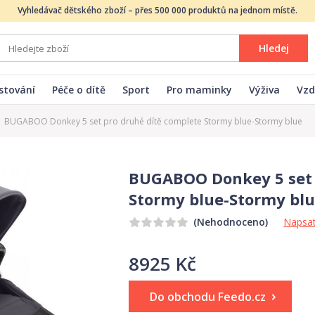
Vyhledávač dětského zboží – přes 500 000 produktů na jednom místě.
Hledej
stování
Péče o dítě
Sport
Pro maminky
Výživa
Vzd
BUGABOO Donkey 5 set pro druhé dítě complete Stormy blue-Stormy blue
BUGABOO Donkey 5 set 
Stormy blue-Stormy bl
Napsat
(Nehodnoceno)
8925 Kč
Do obchodu Feedo.cz