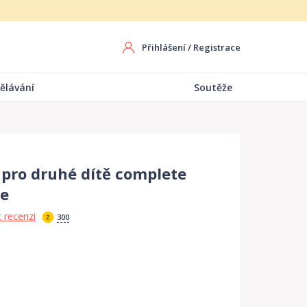
Přihlášení
/
Registrace
ělávání
Soutěže
pro druhé dítě complete
ue
 recenzi
300