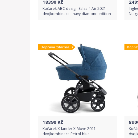
18390
Kč
249
Kočárek ABC design Salsa 4 Air 2021
Ingle
dvojkombinace - navy diamond edition
Niag
Do obchodu
Doprava zdarma
Dopra
Detail produktu
18890
Kč
890
Kočárek X-lander X-Move 2021
Kočár
dvojkombinace Petrol blue
dvoj