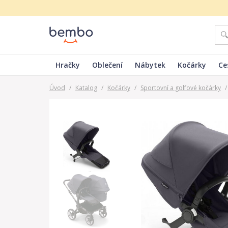
Hračky
Oblečení
Nábytek
Kočárky
Ce
Úvod
/
Katalog
/
Kočárky
/
Sportovní a golfové kočárky
/