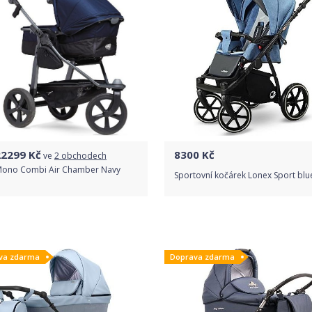
Detail produktu
22299
Kč
8300
Kč
ve
2 obchodech
Mono Combi Air Chamber Navy
Sportovní kočárek Lonex Sport blu
Porovnat ceny
Do obchodu
va zdarma
Doprava zdarma
Detail produktu