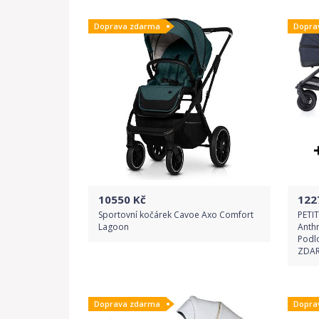
Doprava zdarma
Dopra
Detail produktu
10550
Kč
122
Sportovní kočárek Cavoe Axo Comfort
PETI
Lagoon
Anth
Podlo
ZDA
Do obchodu
Doprava zdarma
Dopra
Detail produktu