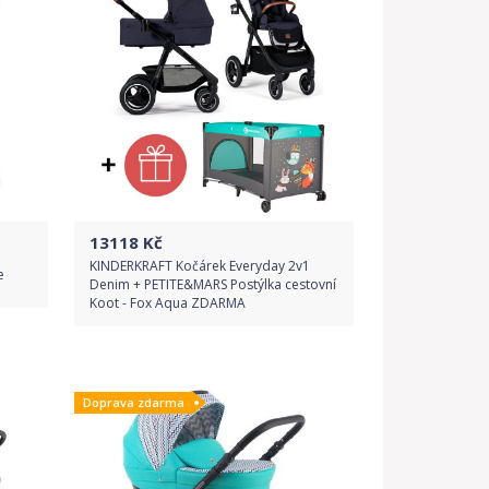
13118
Kč
KINDERKRAFT Kočárek Everyday 2v1
e
Denim + PETITE&MARS Postýlka cestovní
Koot - Fox Aqua ZDARMA
Do obchodu
Doprava zdarma
Detail produktu