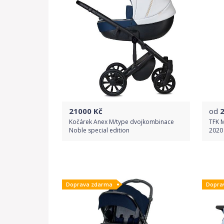
21000
Kč
od
Kočárek Anex M/type dvojkombinace
TFK 
Noble special edition
2020
Do obchodu
Doprava zdarma
Dopra
Detail produktu