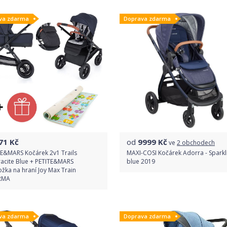
va zdarma
Doprava zdarma
Detail produktu
Detail produktu
71
Kč
od
9999
Kč
ve
2 obchodech
TE&MARS Kočárek 2v1 Trails
MAXI-COSI Kočárek Adorra - Sparkl
racite Blue + PETITE&MARS
blue 2019
žka na hraní Joy Max Train
RMA
Porovnat ceny
Do obchodu
va zdarma
Doprava zdarma