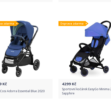
Do obchodu
Do obchodu
va zdarma
Doprava zdarma
Detail produktu
Detail produktu
9
Kč
4299
Kč
Sportovní kočárek EasyGo Minima
Cosi Adorra Essential Blue 2020
Sapphire
Do obchodu
Do obchodu