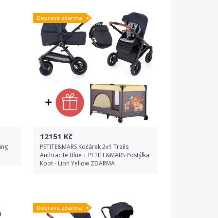
Doprava zdarma
Detail produktu
12151
Kč
ing
PETITE&MARS Kočárek 2v1 Trails
Anthracite Blue + PETITE&MARS Postýlka
Koot - Lion Yellow ZDARMA
Do obchodu
Doprava zdarma
Detail produktu