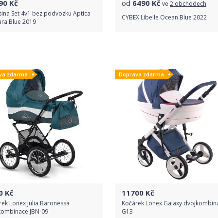
90
Kč
od
6490
Kč
ve
2 obchodech
sina Set 4v1 bez podvozku Aptica
CYBEX Libelle Ocean Blue 2022
ara Blue 2019
Do obchodu
Porovnat ceny
va zdarma
Doprava zdarma
Detail produktu
0
Kč
11700
Kč
ek Lonex Julia Baronessa
Kočárek Lonex Galaxy dvojkombin
kombinace JBN-09
G13