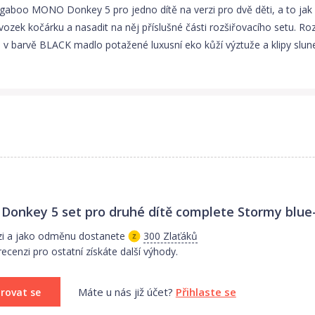
aboo MONO Donkey 5 pro jedno dítě na verzi pro dvě děti, a to jak p
odvozek kočárku a nasadit na něj příslušné části rozšiřovacího setu. 
v barvě BLACK madlo potažené luxusní eko kůží výztuže a klipy sluneč
onkey 5 set pro druhé dítě complete Stormy blue
zi a jako odměnu dostanete
300 Zlaťáků
ecenzi pro ostatní získáte další výhody.
Máte u nás již účet?
Přihlaste se
trovat se