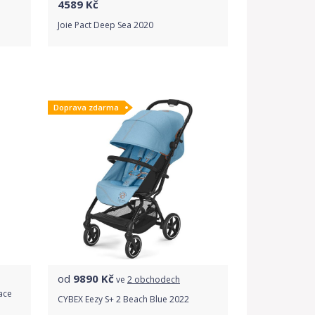
4589
Kč
Joie Pact Deep Sea 2020
Do obchodu
Doprava zdarma
Detail produktu
od
9890
Kč
ve
2 obchodech
ace
CYBEX Eezy S+ 2 Beach Blue 2022