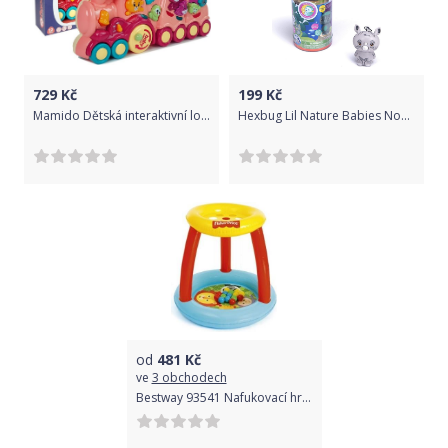
729
Kč
199
Kč
Mamido Dětská interaktivní lokomotiva růžová
Hexbug Lil Nature Babies Nosorožec Zane
od
481
Kč
ve
3 obchodech
Bestway 93541 Nafukovací hrací centrum Fisher Price s míčky (15ks), 89 cm x 89 cm x 84 cm