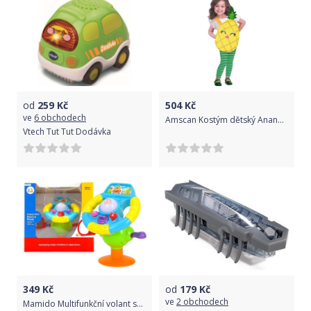
od
259
Kč
504
Kč
ve
6 obchodech
Amscan Kostým dětský Ananas 3-5 let (vel. 98-104 cm)
Vtech Tut Tut Dodávka
349
Kč
od
179
Kč
ve
2 obchodech
Mamido Multifunkční volant se zvuky