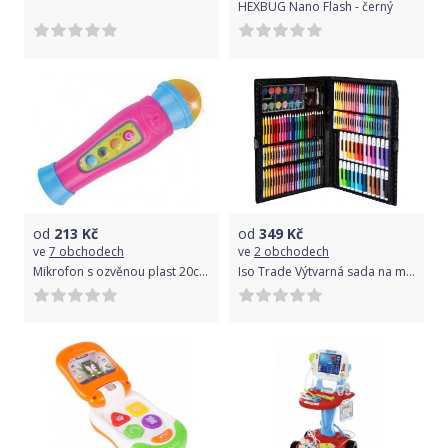
HEXBUG Nano Flash - černý
od
213
Kč
od
349
Kč
ve
7 obchodech
ve
2 obchodech
Mikrofon s ozvěnou plast 20cm na baterie se světlem se zvukem 2 barvy v krabičce 13x20x6cm
Iso Trade Výtvarná sada na malování v kufříku | 168ks