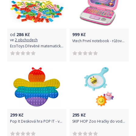
od
286
Kč
999
Kč
ve
2 obchodech
Vtech První notebook - růžový CZ
EcoToys Dřevěné matematické domino | 66ks
299
Kč
295
Kč
Pop It Desková hra POP IT - včela, duhová
SKIP HOP Zoo Hračky do vody set 4 ks Scoop&Catch 12m+