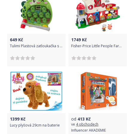
649
Kč
1749
Kč
Tulimi Plastová zatloukačka s LED osvětlením Dinosaurus - zelená
Fisher-Price Little People Farma
1399
Kč
od
413
Kč
ve
4 obchodech
Lucy plyšová 29cm na baterie
Influencer AKADEMIE