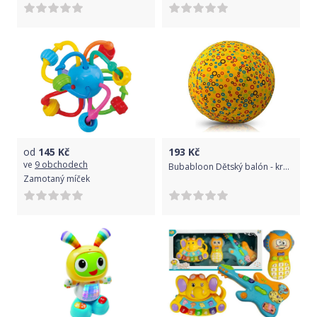
od
145
Kč
193
Kč
ve
9 obchodech
Bubabloon Dětský balón - kroužky žlutý
Zamotaný míček