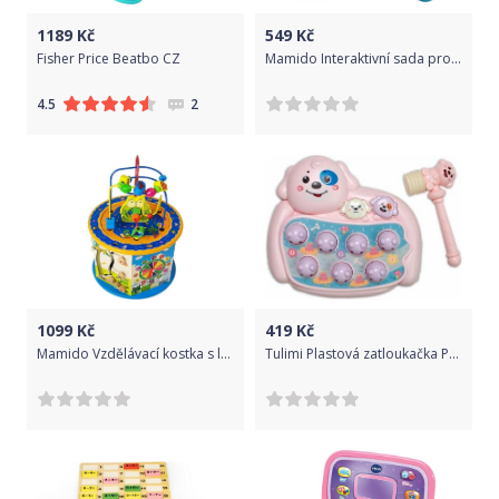
1189
Kč
549
Kč
Fisher Price Beatbo CZ
Mamido Interaktivní sada pro nejmenší - klavír, telefon, kytara
2
4.5
1099
Kč
419
Kč
Mamido Vzdělávací kostka s labyrintem
Tulimi Plastová zatloukačka Pejsek - růžová