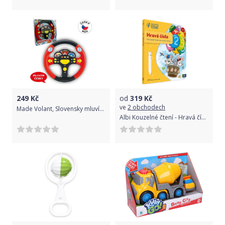
249
Kč
od
319
Kč
ve
2 obchodech
Made Volant, Slovensky mluvící, 25cm
Albi Kouzelné čtení - Hravá čísla