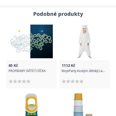
Podobné produkty
65
Kč
1112
Kč
PROFIBABY SVÍTÍCÍ CÉČKA
MojeParty Kostým dětský Lama overal 10-11 let (vel. 140-146 cm)