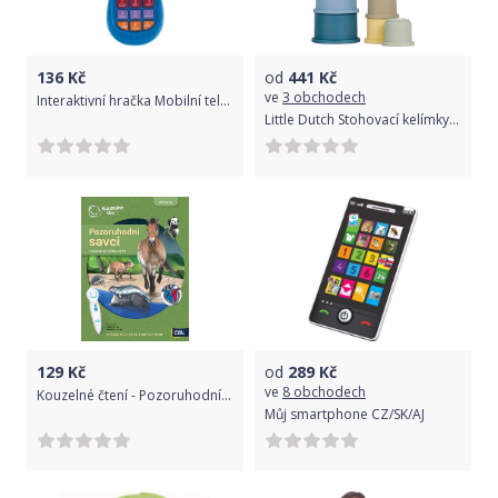
136
Kč
od
441
Kč
ve
3 obchodech
Interaktivní hračka Mobilní telefon
Little Dutch Stohovací kelímky Blue
129
Kč
od
289
Kč
ve
8 obchodech
Kouzelné čtení - Pozoruhodní savci (dvoulist)
Můj smartphone CZ/SK/AJ