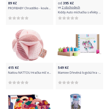
89
Kč
od
395
Kč
ve
2 obchodech
PROFIBABY Chrastítko - koule retro
Kiddy Auto míchačka s efekty 19,5 cm sklápěč 6,5 cm
415
Kč
549
Kč
Nattou NATTOU Hračka míč edukační 4 aktivity Lapidou pink
Mamiee Dřevěná logická hra - Válečky