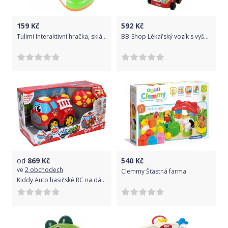
159
Kč
592
Kč
Tulimi Interaktivní hračka, sklápěcí telefón smartfon, oranžovo/zelený
BB-Shop Lékařský vozík s vyšetřením EKG, Modrá / červená barva
od
869
Kč
540
Kč
ve
2 obchodech
Clemmy Šťastná farma
Kiddy Auto hasičské RC na dálkové ovládání s efekty 19 cm