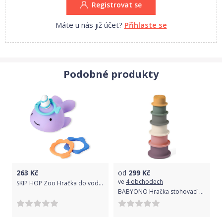
Registrovat se
Máte u nás již účet?
Přihlaste se
Podobné produkty
263
Kč
od
299
Kč
ve
4 obchodech
SKIP HOP Zoo Hračka do vody Kroužky Narval 12m +
BABYONO Hračka stohovací pohárky silikonové 3m+