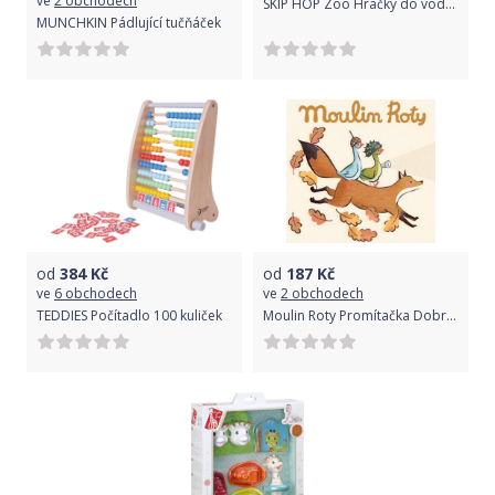
ve
2 obchodech
SKIP HOP Zoo Hračky do vody set 4 ks Scoop&Catch 12m+
MUNCHKIN Pádlující tučňáček
od
384
Kč
od
187
Kč
ve
6 obchodech
ve
2 obchodech
TEDDIES Počítadlo 100 kuliček
Moulin Roty Promítačka Dobrodružství husy Olgy: náhradní kotoučky