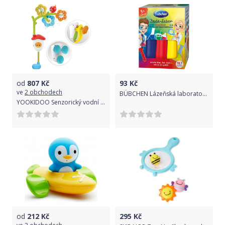
od
807
Kč
93
Kč
ve
2 obchodech
BÜBCHEN Lázeňská laboratoř 3x50 ml
YOOKIDOO Senzorický vodní oblouk 0m+
od
212
Kč
295
Kč