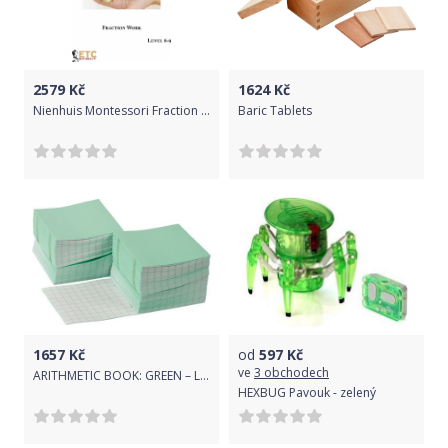
2579
Kč
1624
Kč
Nienhuis Montessori Fraction Work - Level 6-9
Baric Tablets
1657
Kč
od
597
Kč
ve
3 obchodech
ARITHMETIC BOOK: GREEN – LARGE (100)
HEXBUG Pavouk - zelený