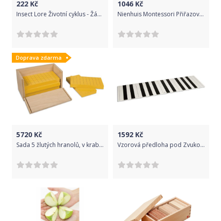
222
Kč
1046
Kč
Insect Lore Životní cyklus - Žába
Nienhuis Montessori Přiřazovací karty: hmyz
Doprava zdarma
5720
Kč
1592
Kč
Sada 5 žlutých hranolů, v krabičce
Vzorová předloha pod Zvukové hranoly