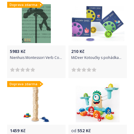
Doprava zdarma
5983
Kč
210
Kč
Nienhuis Montessori Verb Conjugation Level 6-9
MiDeer Kotoučky s pohádkami do baterky 3
Doprava zdarma
1459
Kč
od
552
Kč