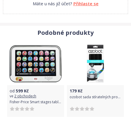
Máte u nás již účet?
Přihlaste se
Podobné produkty
od
599
Kč
179
Kč
ve
2 obchodech
ozobot sada stíratelných propisovačů pro EVO/Bit, černé
Fisher-Price Smart stages tablet cz