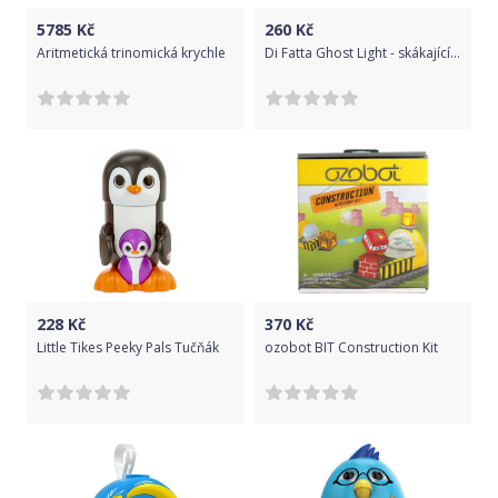
5785
Kč
260
Kč
Aritmetická trinomická krychle
Di Fatta Ghost Light - skákající světlo - kouzlo, Dětské
228
Kč
370
Kč
Little Tikes Peeky Pals Tučňák
ozobot BIT Construction Kit