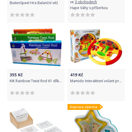
ve
3 obchodech
BuitenSpeel Hra Balanční věž
Hape Váhy s příšerkou
355
Kč
419
Kč
KIK Rainbow Twist Rod 61 dílků - kroucené dráty
Mamido Interaktivní volant pro nejmenší
Doprava zdarma