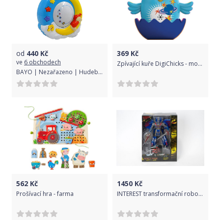
od
440
Kč
369
Kč
ve
6 obchodech
Zpívající kuře DigiChicks - modré
BAYO | Nezařazeno | Hudební projektor BAYO měsíček | Dle obrázku |
562
Kč
1450
Kč
Prošívací hra - farma
INTEREST transformační robot - Modrý.