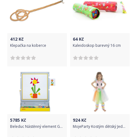
412
Kč
64
Kč
Klepačka na koberce
Kaleidoskop barevný 16 cm
5785
Kč
924
Kč
Beleduc Nástěnný element Geoflex
MojeParty Kostým dětský Jednorožec duhový 5-6 let (vel. 110-116 cm)