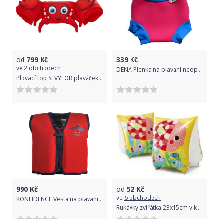
od
799
Kč
339
Kč
ve
2 obchodech
DENA Plenka na plavání neoprenová, růžovo-modrá, modro-zelená, XL
Plovací top SEVYLOR plaváček červený - krab
990
Kč
od
52
Kč
ve
6 obchodech
KONFIDENCE Vesta na plavání JACKET ORIGINAL červená, L
Rukávky zvířátka 23x15cm v krabičce 3-6 let