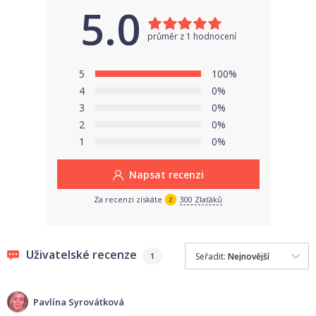
dodají pocit jistoty.
5.0
Specifikace
průměr z 1 hodnocení
Hmotnost produktu:
170 g
5
100%
4
0%
Pro děti o hmotnosti:
15–30 kg
3
0%
Materiál:
150 Denier Woven Polyester
2
0%
Certifikováno dle normy:
EN13138-1
1
0%
Napsat recenzi
Za recenzi získáte
300 Zlaťáků
Uživatelské recenze
Seřadit:
Nejnovější
1
Pavlína Syrovátková