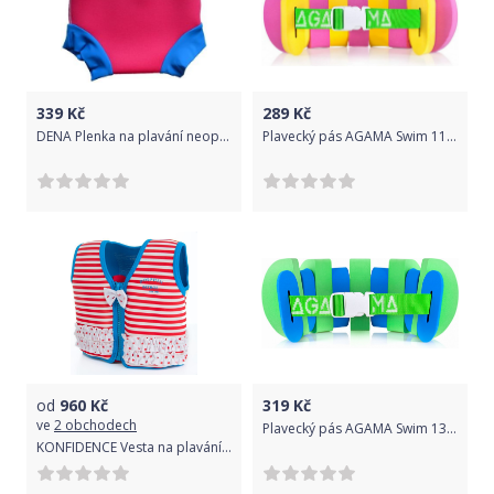
339
Kč
289
Kč
DENA Plenka na plavání neoprenová, růžovo-modrá, růžovo-modrá, S
Plavecký pás AGAMA Swim 11 dílů - růžovo-žlutý
od
960
Kč
319
Kč
ve
2 obchodech
Plavecký pás AGAMA Swim 13 dílů - zeleno-modrý
KONFIDENCE Vesta na plavání JACKET ORIGINAL, proužek/červená, M