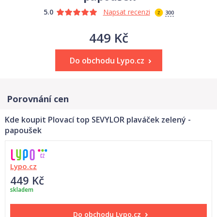
5.0
Napsat recenzi
300
449 Kč
Do obchodu Lypo.cz
Porovnání cen
Kde koupit Plovací top SEVYLOR plaváček zelený -
papoušek
Lypo.cz
449 Kč
skladem
Do obchodu
Lypo.cz