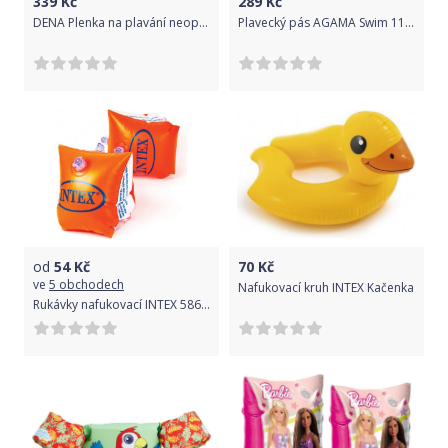
339
Kč
289
Kč
DENA Plenka na plavání neoprenová, modro-zelená, růžovo-modrá, M
Plavecký pás AGAMA Swim 11 dílů - zeleno-modrý
od
54
Kč
70
Kč
ve
5 obchodech
Nafukovací kruh INTEX Kačenka
Rukávky nafukovací INTEX 58642 DELUXE