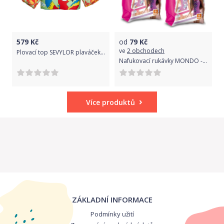
579
Kč
od
79
Kč
ve
2 obchodech
Plovací top SEVYLOR plaváček zelený - papoušek
Nafukovací rukávky MONDO - Barbie 25x15 cm
Více produktů
ZÁKLADNÍ INFORMACE
Podmínky užití