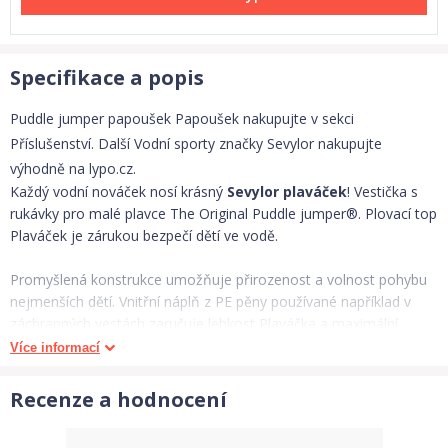
Specifikace a popis
Puddle jumper papoušek Papoušek nakupujte v sekci
Příslušenství. Další Vodní sporty značky Sevylor nakupujte
výhodně na lypo.cz.
Každý vodní nováček nosí krásný
Sevylor plaváček
! Vestička s
rukávky pro malé plavce The Original Puddle jumper®. Plovací top
Plaváček je zárukou bezpečí dětí ve vodě.
Promyšlená konstrukce umožňuje přirozenost a volnost pohybu
nejmenších dětí. Vnitřní náplň z PE pěny používané například v
záchranných vestách zaručuje lehkost Plaváčka a maximální
bezpečnost v porovnání s nafukovacími rukávky.
Více informací
Plovací top drží vrchní část těla nad vodou a zamezuje
Recenze a hodnocení
nechtěnému samovolnému přetáčení dítěte. Plaváčci se velmi
rychle stanou oblíbeným kamarádem malých plavců a rodičům