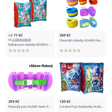
od
71
Kč
269
Kč
ve
2 obchodech
Plavecké rukávky AGAMA Eva dětské
Nafukovací rukávky MONDO - Paw Control 25x15 cm
259
Kč
120
Kč
Plavecký pás AGAMA Swim 9 dílů - růžovo-fialový
CreativeToys Rukávníky Hrdinové