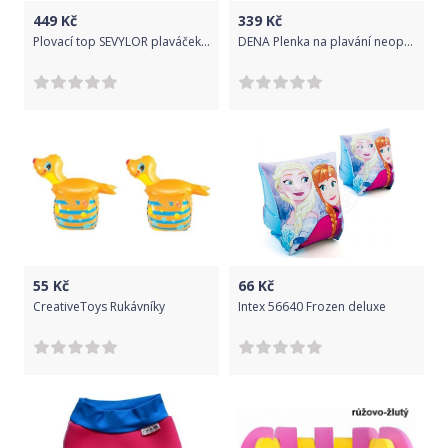
449
Kč
339
Kč
Plovací top SEVYLOR plaváček žlutý - kachnička
DENA Plenka na plavání neoprenová, růžovo-modrá, modro-zelená, L
55
Kč
66
Kč
CreativeToys Rukávníky
Intex 56640 Frozen deluxe