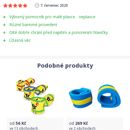
7. červenec 2020
Výborný pomocník pro malé plavce - neplavce
Různé barevné provedení
Dítě dobře chrání před napitim a ponorenim hlavičky
Úžasná věc
Podobné produkty
od
56
Kč
od
269
Kč
ve
13 obchodech
ve
2 obchodech