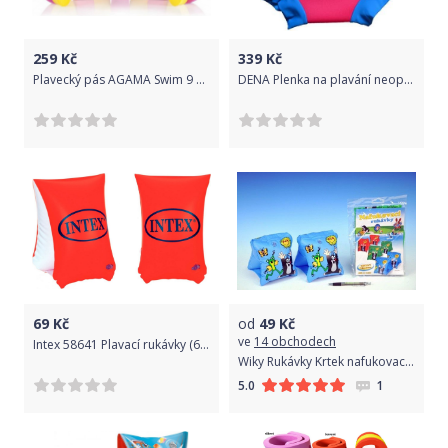
259
Kč
339
Kč
Plavecký pás AGAMA Swim 9 dílů - růžovo-žlutý
DENA Plenka na plavání neoprenová, růžovo-modrá, modro-zelená, XXL
69
Kč
od
49
Kč
ve
14 obchodech
Intex 58641 Plavací rukávky (6-12 let)
Wiky Rukávky Krtek nafukovací 23x15cm asst 3 barvy v sáčku 3-6 let
1
5.0