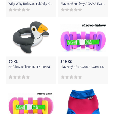
Wiky Wiky Rolovací rukávky Krtek 18x17cm
Plavecké rukávky AGAMA Eva dětské - modré
70
Kč
319
Kč
Nafukovací kruh INTEX Tučňák
Plavecký pás AGAMA Swim 13 dílů - růžovo-fialový