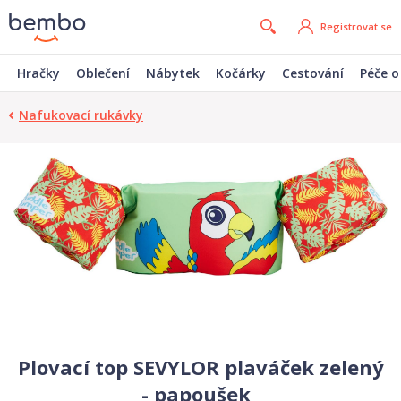
Registrovat se
Hračky
Oblečení
Nábytek
Kočárky
Cestování
Péče o
Nafukovací rukávky
Plovací top SEVYLOR plaváček zelený
- papoušek