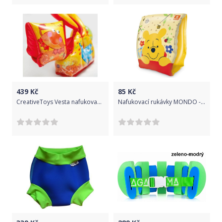
439
Kč
85
Kč
CreativeToys Vesta nafukovací s rukávky
Nafukovací rukávky MONDO - Medvídek Pú 25x15 cm