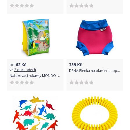
od
62
Kč
339
Kč
ve
2 obchodech
DENA Plenka na plavání neoprenová, růžovo-modrá, modro-zelená, XS
Nafukovací rukávky MONDO - Fantasy 25x15 cm