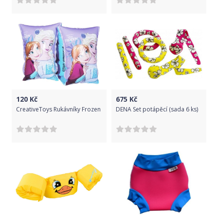
120
Kč
675
Kč
CreativeToys Rukávníky Frozen
DENA Set potápěcí (sada 6 ks)