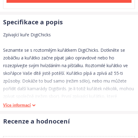
Specifikace a popis
Zpívající kuře DigiChicks
Seznamte se s roztomilým kuřátkem DigiChicks. Dotkněte se
zobáčku a kuřátko začne pípat jako opravdové nebo ho
rozezpívejte svým hvízdáním na píšťalku. Roztomilé kuřátko ve
skořápce Vaše dítě jistě potěší. Kuřátko pípá a zpívá až 55-ti
způsoby. Dokáže to buď samo (režim sólo), nebo mu můžete
pořídit další kamarády DigiBirds. Je-li totiž kuřátek několik, mohou
zpívat společně (režim sbor). První zpívající kuřátko, které
zapnete, se stane lídrem a bude udávat tón melodie a její výběr
Více informací
ostatním kuřátkům. Každé kuřátko ve skořápce je originální a
zpívá svým vlastním hlasem i melodií. Mezitím co kuřátka cvrlikají
Recenze a hodnocení
a zpívají, dokážou se kývat ze strany na stranu a také pohybovat
zobáčkem nebo křidélky. S barevnými zpívajícími kuřátky se Vaše