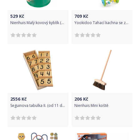
529
Kč
709
Kč
Nienhuis Malý kovový kyblík (zelený)
Yookidoo Tahací kachna se zvuky
2556
Kč
206
Kč
Seguinova tabulka II. (od 11 do 99) – tiskací písmo, USA styl
Nienhuis Mini koště