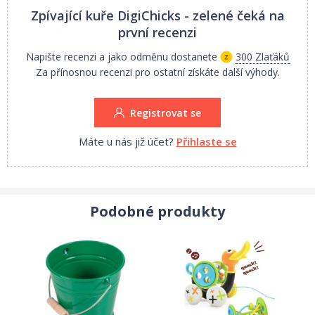
děti nikdy nebudou nudit. Prezentační video.
Zpívající kuře DigiChicks - zelené
čeká na
první recenzi
Obsah balení:
Napište recenzi a jako odměnu dostanete
300 Zlaťáků
Za přínosnou recenzi pro ostatní získáte další výhody.
- zpívající kuře
Registrovat se
- píšťalka ve tvaru prstenu
Máte u nás již účet?
Přihlaste se
Technické parametry:
- napájení: 3xLR44 baterie (jsou součástí balení)
Podobné produkty
Pro děti od 3 let.