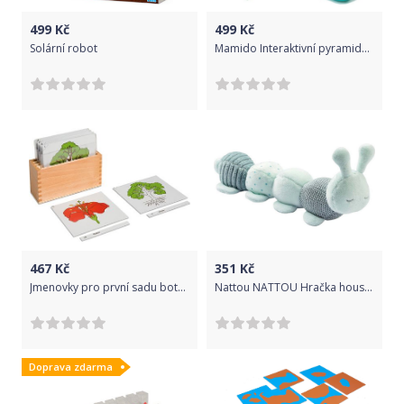
499
Kč
499
Kč
Solární robot
Mamido Interaktivní pyramida s kačenkou
467
Kč
351
Kč
Jmenovky pro první sadu botanických karet
Nattou NATTOU Hračka housenka edukační 4 aktivity Lapidou mint
Doprava zdarma