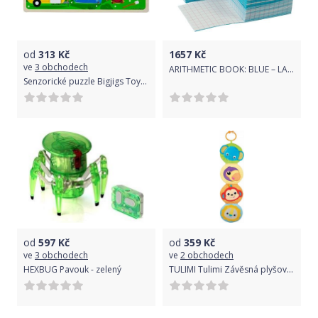
od
313
Kč
1657
Kč
ve
3 obchodech
ARITHMETIC BOOK: BLUE – LARGE (100)
Senzorické puzzle Bigjigs Toys Kempování v přírodě
od
597
Kč
od
359
Kč
ve
3 obchodech
ve
2 obchodech
HEXBUG Pavouk - zelený
TULIMI Tulimi Závěsná plyšová knížka se zrcátkem - Zvířatka