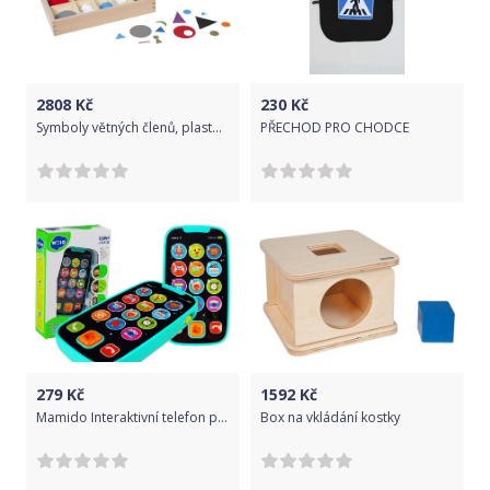
2808
Kč
230
Kč
Symboly větných členů, plastové, v krabičce
PŘECHOD PRO CHODCE
279
Kč
1592
Kč
Mamido Interaktivní telefon pro nejmenší děti modrý
Box na vkládání kostky