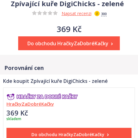
Zpívající kuře DigiChicks - zelené
Napsat recenzi
300
369 Kč
Do obchodu HračkyZaDobréKačky
Porovnání cen
Kde koupit Zpívající kuře DigiChicks - zelené
HračkyZaDobréKačky
369 Kč
skladem
Do obchodu
HračkyZaDobréKačky