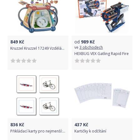
849
Kč
od
989
Kč
ve
3 obchodech
Kruzzel Kruzzel 17249 Vzdělávací interaktivní kostka se zvuky
HEXBUG VEX Gatling Rapid Fire
836
Kč
437
Kč
Přikládací karty pro nejmenší: Přeprava
Kartičky k odčítání