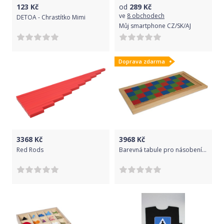
123
Kč
od
289
Kč
ve
8 obchodech
DETOA - Chrastítko Mimi
Můj smartphone CZ/SK/AJ
Doprava zdarma
3368
Kč
3968
Kč
Red Rods
Barevná tabule pro násobení víceciferných činitelů