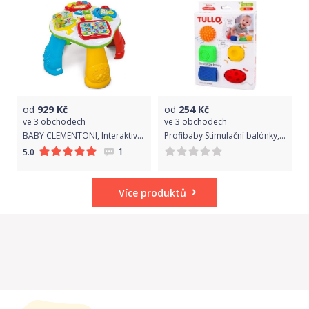
od
929
Kč
od
254
Kč
ve
3 obchodech
ve
3 obchodech
BABY CLEMENTONI, Interaktivní stoleček
Profibaby Stimulační balónky, karton 5 ks
1
5.0
Více produktů