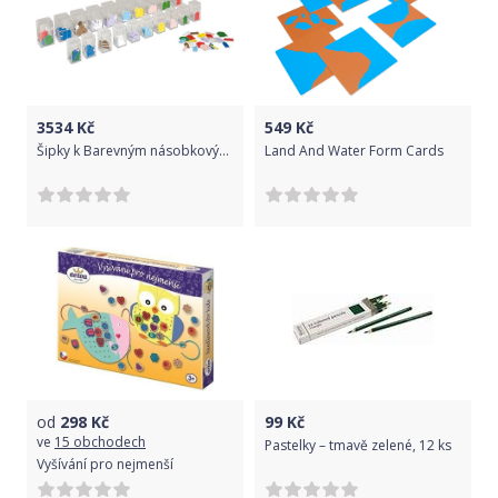
3534
Kč
549
Kč
Šipky k Barevným násobkovým řetězům, v krabičkách
Land And Water Form Cards
od
298
Kč
99
Kč
ve
15 obchodech
Pastelky – tmavě zelené, 12 ks
Vyšívání pro nejmenší