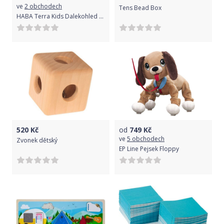
ve
2 obchodech
Tens Bead Box
HABA Terra Kids Dalekohled kovový
520
Kč
od
749
Kč
ve
5 obchodech
Zvonek dětský
EP Line Pejsek Floppy