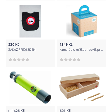
230
Kč
1349
Kč
ZÁKAZ PŘEDJÍŽDĚNÍ
Kamarád s knížkou - boxík pro nejmenší
od
426
Kč
601
Kč