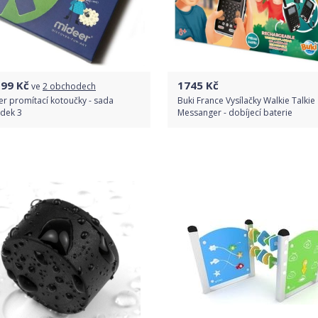
199
Kč
1745
Kč
ve
2 obchodech
r promítací kotoučky - sada
Buki France Vysílačky Walkie Talkie
dek 3
Messanger - dobíjecí baterie
Porovnat ceny
Do obchodu
Detail produktu