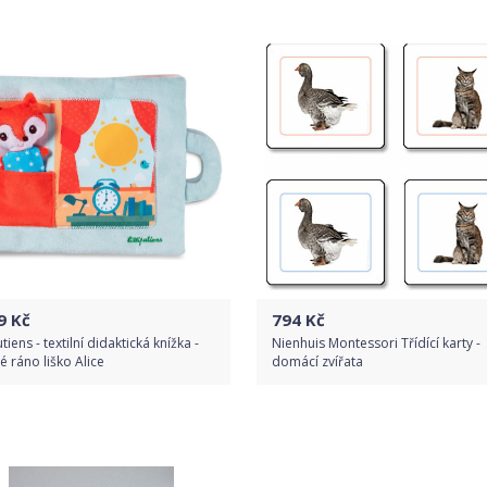
Porovnat ceny
Do obchodu
Detail produktu
9
Kč
794
Kč
utiens - textilní didaktická knížka -
Nienhuis Montessori Třídící karty -
 ráno liško Alice
domácí zvířata
Do obchodu
Do obchodu
Detail produktu
Detail produktu