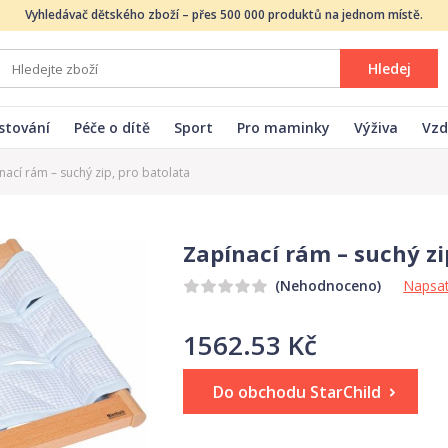
Vyhledávač dětského zboží – přes 500 000 produktů na jednom místě.
Hledej
stování
Péče o dítě
Sport
Pro maminky
Výživa
Vzd
nací rám – suchý zip, pro batolata
Zapínací rám – suchý zi
Napsat
(Nehodnoceno)
1562.53 Kč
Do obchodu StarChild