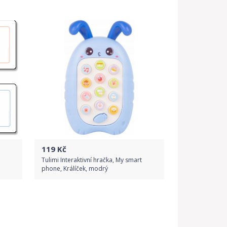
Do obchodu
Detail produktu
119
Kč
Tulimi Interaktivní hračka, My smart
phone, Králíček, modrý
Do obchodu
Detail produktu