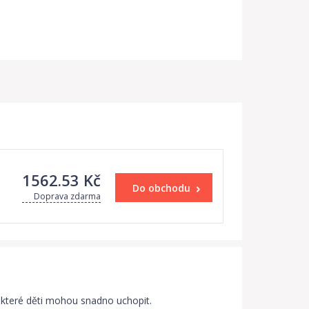
1562.53 Kč
Do obchodu
Doprava zdarma
, které děti mohou snadno uchopit.