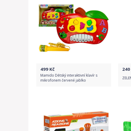
499
Kč
240
Mamido Dětský interaktivní klavír s
ZELE
mikrofonem červené jablko
Do obchodu
Detail produktu