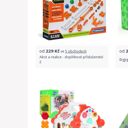
od
229
Kč
od
ve
5 obchodech
Akce a reakce - doplňkové příslušenství
Bigji
2
Porovnat ceny