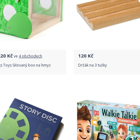
220
Kč
120
Kč
ve
4 obchodech
gs Toys Síťovaný box na hmyz
Držák na 3 tužky
Porovnat ceny
Do obchodu
Detail produktu