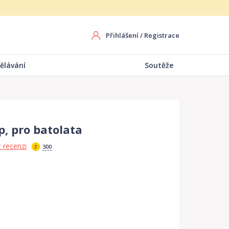
Přihlášení
/
Registrace
ělávání
Soutěže
p, pro batolata
 recenzi
300