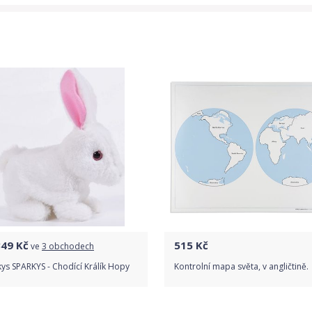
349
Kč
515
Kč
ve
3 obchodech
ys SPARKYS - Chodící Králík Hopy
Kontrolní mapa světa, v angličtině.