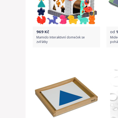
969
Kč
od
Mamido Interaktivní domeček se
Midee
zvířátky
pohá
Do obchodu
Detail produktu