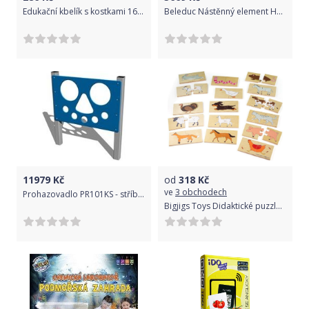
Edukační kbelík s kostkami 16 ks Akuku, Multicolor
Beleduc Nástěnný element Housenka - otočný labyrint
11979
Kč
od
318
Kč
ve
3 obchodech
Prohazovadlo PR101KS - stříbrná
Bigjigs Toys Didaktické puzzle Zvířátka