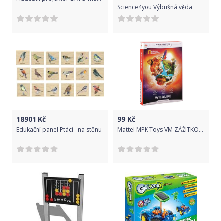
Science4you Výbušná věda
18901
Kč
99
Kč
Edukační panel Ptáci - na stěnu
Mattel MPK Toys VM ZÁŽITKOVÝ BALÍČEK DIVOČINA