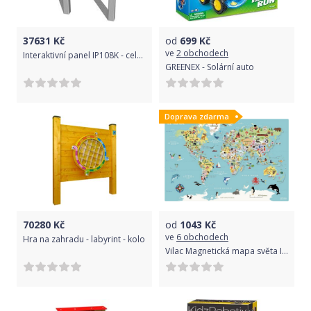
37631
Kč
od
699
Kč
ve
2 obchodech
Interaktivní panel IP108K - celokovový
GREENEX - Solární auto
Doprava zdarma
70280
Kč
od
1043
Kč
ve
6 obchodech
Hra na zahradu - labyrint - kolo
Vilac Magnetická mapa světa Ingela