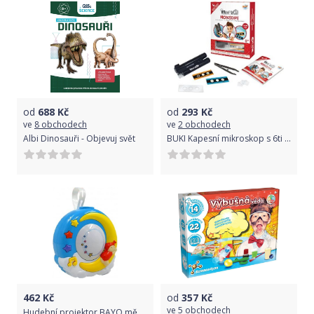
od
688
Kč
od
293
Kč
ve
8 obchodech
ve
2 obchodech
Albi Dinosauři - Objevuj svět
BUKI Kapesní mikroskop s 6ti experimenty miniLab
462
Kč
od
357
Kč
ve
5 obchodech
Hudební projektor BAYO měsíček, Dle obrázku