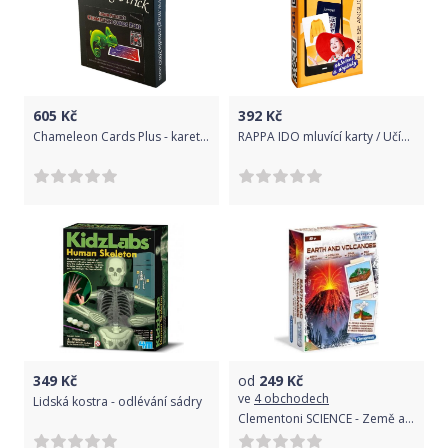
605
Kč
392
Kč
Chameleon Cards Plus - karetní kouzlo
RAPPA IDO mluvící karty / Učíme se anglicky - OBLEČENÍ a DOPLŇKY
349
Kč
od
249
Kč
ve
4 obchodech
Lidská kostra - odlévání sádry
Clementoni SCIENCE - Země a vulkány