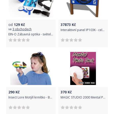
od
129
Kč
37873
Kč
ve
3 obchodech
Interaktivní panel IP103K - celokovový
EIN-O Zábavná optika - světelná projekce
290
Kč
370
Kč
Insect Lore Motýlí krmítko - Butterfly Feeder
MAGIC STUDIO 2000 Mental Photography Deck - KARETNÍ KOUZLO