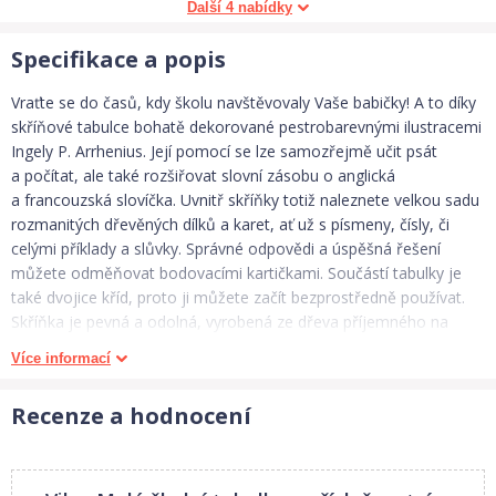
Další 4 nabídky
Specifikace a popis
Vraťte se do časů, kdy školu navštěvovaly Vaše babičky! A to díky
skříňové tabulce bohatě dekorované pestrobarevnými ilustracemi
Ingely P. Arrhenius. Její pomocí se lze samozřejmě učit psát
a počítat, ale také rozšiřovat slovní zásobu o anglická
a francouzská slovíčka. Uvnitř skříňky totiž naleznete velkou sadu
rozmanitých dřevěných dílků a karet, ať už s písmeny, čísly, či
celými příklady a slůvky. Správné odpovědi a úspěšná řešení
můžete odměňovat bodovacími kartičkami. Součástí tabulky je
také dvojice kříd, proto ji můžete začít bezprostředně používat.
Skříňka je pevná a odolná, vyrobená ze dřeva příjemného na
dotek. Pomocí jednoduchého zámku ji lze bezpečně uzavřít,
Více informací
může Vás tak provázet na cestách, aniž by hrozilo vysypání jejího
obsahu.
Recenze a hodnocení
Hlavní vlastnosti: