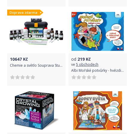
Doprava zdarma
10647
Kč
od
219
Kč
ve
5 obchodech
Chemie a světlo Souprava Student
Albi Mořské potvůrky - hvězdice a ryba