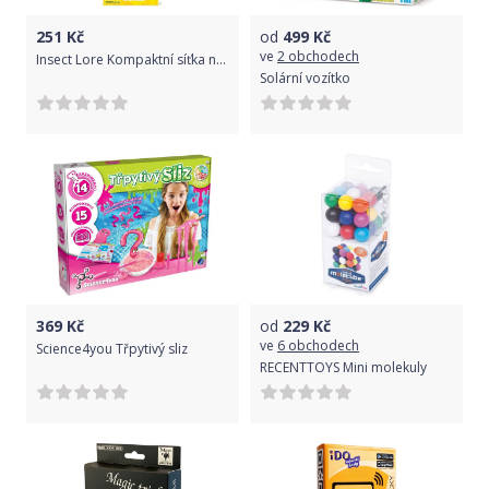
251
Kč
od
499
Kč
ve
2 obchodech
Insect Lore Kompaktní síťka na motýly
Solární vozítko
369
Kč
od
229
Kč
ve
6 obchodech
Science4you Třpytivý sliz
RECENTTOYS Mini molekuly