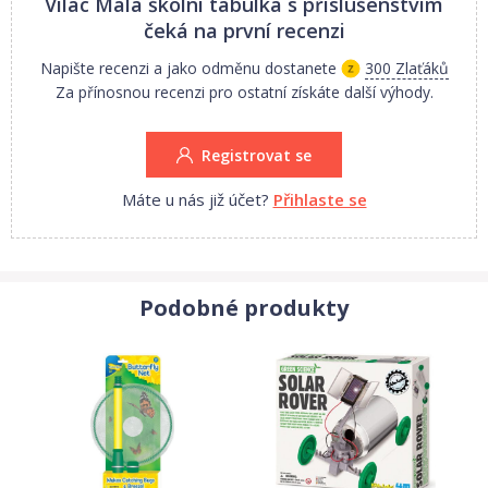
Vilac Malá školní tabulka s příslušenstvím
tabulka se 2 křídami; 70 dílků s písmeny, čísly a znaky; 80 karet
čeká na první recenzi
slovíček, 30 karet početních příkladů, 12 bodovacích karet
k výuce angličtiny a francouzštiny
Napište recenzi a jako odměnu dostanete
300 Zlaťáků
Za přínosnou recenzi pro ostatní získáte další výhody.
design Ingela P. Arrhenius
pevné a odolné provedení
Registrovat se
praktické balení
Máte u nás již účet?
Přihlaste se
Výrobce Vilac se může pyšnit úzkou spoluprací s francouzskou
agenturou ADEME. Takto označené hračky jsou vyráběny
s ohledy k životnímu prostředí, ekologicky, udržitelně a s využitím
obnovitelných zdrojů.
Podobné produkty