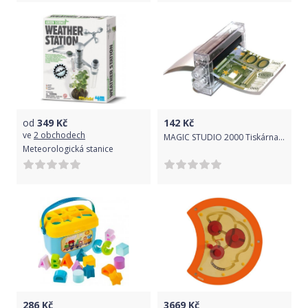
od
349
Kč
142
Kč
ve
2 obchodech
MAGIC STUDIO 2000 Tiskárna bankovek - kouzlo
Meteorologická stanice
286
Kč
3669
Kč