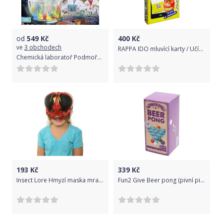
od
549
Kč
400
Kč
ve
3 obchodech
RAPPA IDO mluvící karty / Učíme se anglicky - OVOCE a ZELENINA
Chemická laboratoř Podmořská
193
Kč
339
Kč
Insect Lore Hmyzí maska mravenec - Bug Hedz
Fun2 Give Beer pong (pivní ping-pong)