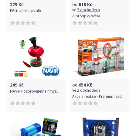
279
Kč
od
618
Kč
ve
7 obchodech
Pěstování krystalů
Albi Sopky světa
249
Kč
od
654
Kč
ve
2 obchodech
NAVIR Pozorovatelna hmyzu Super Bug Viewer
Akce a reakce - Premium sada - 120 dílků