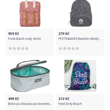
959
Kč
279
Kč
Fresk Batoh malý, Birds
PETITE&MARS Batůžek dětský Backie Rainbow
499
Kč
212
Kč
Bebe-jou Beautycase kosmetická taška s odepínacím víkem Ollie
Pytel Dirty Beach