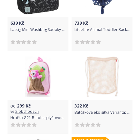
639
Kč
739
Kč
Lassig Mini Washbag Spooky - black uni
LittleLife Animal Toddler Backpack Recycled; 2l; stingray
od
299
Kč
322
Kč
ve
2 obchodech
Batůžková eko síťka Varianta: navy modrá
Hračka G21 Batoh s plyšovou sovičkou, růžový
Doprava zdarma