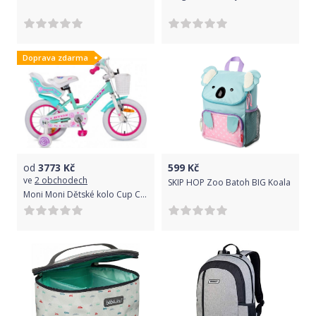
Doprava zdarma
od
3773
Kč
599
Kč
ve
2 obchodech
SKIP HOP Zoo Batoh BIG Koala
Moni Moni Dětské kolo Cup Cake, tyrkys/růžové