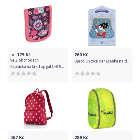
od
179
Kč
260
Kč
ve
2 obchodech
Djeco Dětská peněženka na drobné Srdce
Kapsička na krk Topgal CHI 854 I - Violet
467
Kč
289
Kč