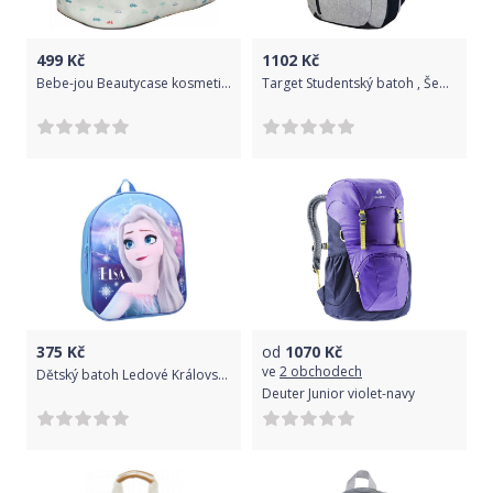
499
Kč
1102
Kč
Bebe-jou Beautycase kosmetická taška s odepínacím víkem Wheely
Target Studentský batoh , Šedo-černý
375
Kč
od
1070
Kč
ve
2 obchodech
Dětský batoh Ledové Království Elsa s 3D efektem
Deuter Junior violet-navy