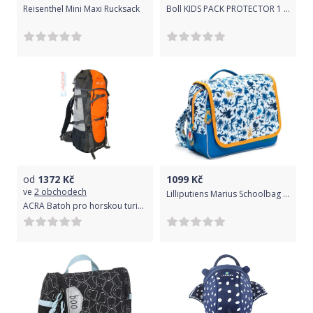
Reisenthel Mini Maxi Rucksack
Boll KIDS PACK PROTECTOR 1 - neonyellow
od
1372
Kč
1099
Kč
ve
2 obchodech
Lilliputiens Marius Schoolbag A5 uni
ACRA Batoh pro horskou turistiku 85l 2 komory 35x24x78cm Brother BA85