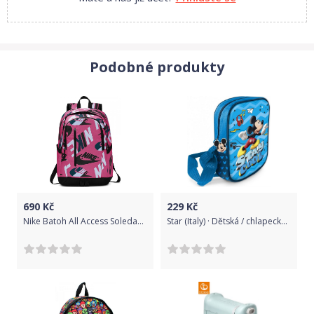
Podobné produkty
690
Kč
229
Kč
Nike Batoh All Access Soleday BA6368674 velikost MISC
Star (Italy) · Dětská / chlapecká taška přes rameno s 3D obrázkem Mickey Mouse - Disney - kabelka, crossbag