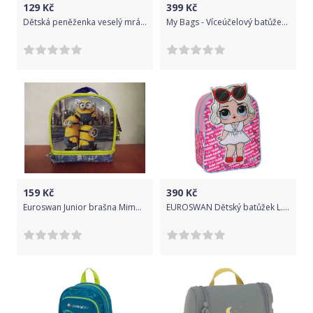
129
Kč
399
Kč
Dětská peněženka veselý mráček uni
My Bags - Víceúčelový batůžek se sovičkami
159
Kč
390
Kč
Euroswan Junior brašna Mimoni 21x18x11 cm
EUROSWAN Dětský batůžek L.O.L. Surprise White Polyester, 31x24x11 cm