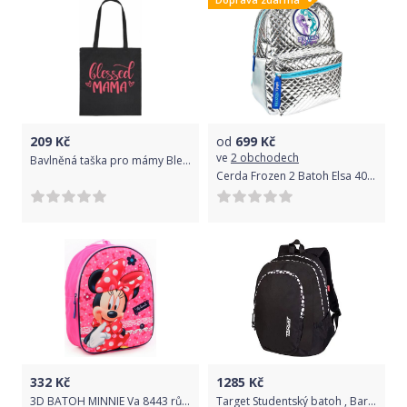
209
Kč
od
699
Kč
ve
2 obchodech
Bavlněná taška pro mámy Blessed Mama - černá
Cerda Frozen 2 Batoh Elsa 40 cm
332
Kč
1285
Kč
3D BATOH MINNIE Va 8443 růžový
Target Studentský batoh , Barva černá, puntíkovaný zip