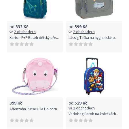
od
333
Kč
od
599
Kč
ve
2 obchodech
ve
2 obchodech
Karton P+P Batoh dětský předškolní Jurassic World
Lässig Taška na hygienické potřeby Adventure Bus
399
Kč
od
529
Kč
ve
2 obchodech
Affenzahn Purse Ulla Unicorn - pink uni
Vadobag Batoh na kolečkách Paw Patrol Team 3D 32cm modrý