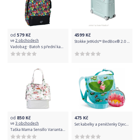
od
579
Kč
4599
Kč
ve
2 obchodech
Stokke JetKids™ BedBox® 2.0 - dětské zavazadlo s lůžkem, Green Aurora
Vadobag · Batoh s přední kapsou Brawl Stars
od
850
Kč
475
Kč
ve
3 obchodech
Set kabelky a peněženky Djeco - v leknínu uni
Taška Mama Sensillo Varianta: zelená louka - dle obrázku