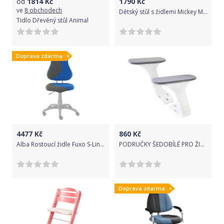
od
1814
Kč
1790
Kč
ve
8 obchodech
Dětský stůl s židlemi Mickey Mouse
Tidlo Dřevěný stůl Animal
Doprava zdarma
4477
Kč
860
Kč
Alba Rostoucí židle Fuxo S-Line modrá / šedá
PODRUČKY ŠEDOBÍLÉ PRO ŽIDLE KLÁRA II A LAURA
Doprava zdarma