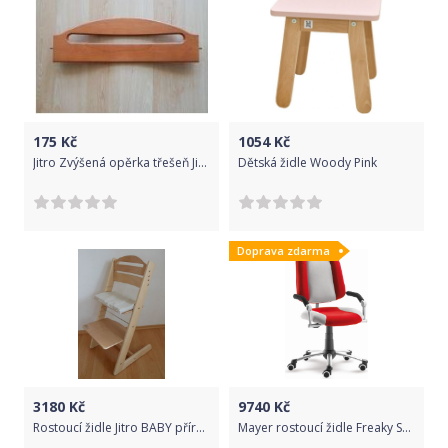
175
Kč
1054
Kč
Jitro Zvýšená opěrka třešeň Jitro
Dětská židle Woody Pink
Doprava zdarma
3180
Kč
9740
Kč
Rostoucí židle Jitro BABY přírodní lakovaná Jitro
Mayer rostoucí židle Freaky Sport 2430 08 399