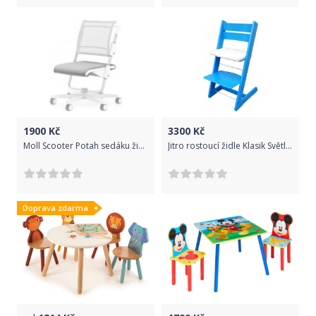
1900
Kč
3300
Kč
Moll Scooter Potah sedáku židle Grau
Jitro rostoucí židle Klasik Světle modrá Jitro
Doprava zdarma