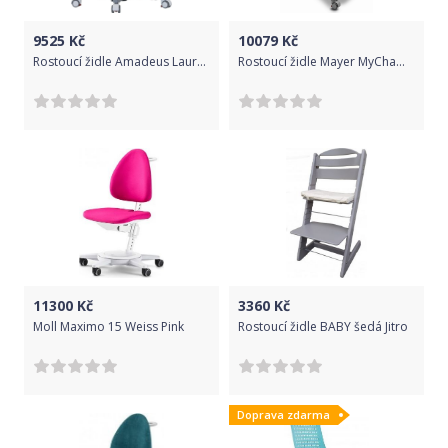
9525
Kč
10079
Kč
Rostoucí židle Amadeus Laura - růžová
Rostoucí židle Mayer MyChamp - Aquaclean žlutá
11300
Kč
3360
Kč
Moll Maximo 15 Weiss Pink
Rostoucí židle BABY šedá Jitro
Doprava zdarma