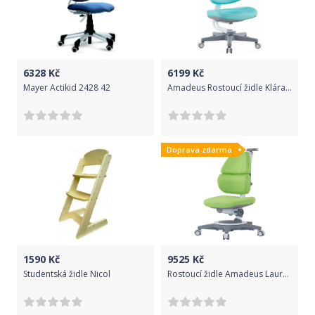
6328
Kč
6199
Kč
Mayer Actikid 2428 42
Amadeus Rostoucí židle Klára II tyrkysová Amadeus
Doprava zdarma
1590
Kč
9525
Kč
Studentská židle Nicol
Rostoucí židle Amadeus Laura - zelená