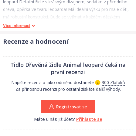
leopard Detailní židle s krásným dizajnem, sedátko z přírodního
dřeva, opěrka ve tvaru leoparda! Má ideální výšku pro malé děti,
má robustní konstrukci. Bude se vyjímat v každém dětském
pokoji, herně nebo i kuchyni! Dizajnováno jen pro domovní
Více informací
použití. Po vybalení je nutno složit. Vyrobeno z kvalitních
materiálů z odpovědných zdrojů. Odpovídá evropské
Recenze a hodnocení
bezpečnostní normě. Hlavní vlastnosti:
ideální výška pro malé dětirobustní konstrukcevhodná domácí
židle do každého pokoje
Tidlo Dřevěná židle Animal leopard
čeká na
Hračky anglické značky TIDLO Timeless Toys jsou, jak název
první recenzi
napovídá, nadčasové dřevěné hračky vyráběné společností John
Napište recenzi a jako odměnu dostanete
300 Zlaťáků
Crane již od roku 1984. Všechny hračky, jež vychází z moderních
Za přínosnou recenzi pro ostatní získáte další výhody.
trendů, nabízejí vynikající hodnotu, kvalitu, design a bezpečnost
pro děti.
Registrovat se
Máte u nás již účet?
Přihlaste se