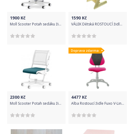
1900
Kč
1590
Kč
Moll Scooter Potah sedáku židle Orange
VÁLEK Dětská ROSTOUCÍ židle NICOL V-NEW masivní bezbarvý lak
Doprava zdarma
2300
Kč
4477
Kč
Moll Scooter Potah sedáku židle Petrol
Alba Rostoucí židle Fuxo V-Line - šedá / růžová