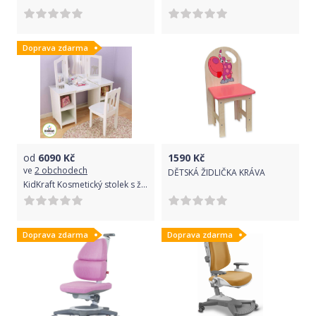
Doprava zdarma
od
6090
Kč
1590
Kč
ve
2 obchodech
DĚTSKÁ ŽIDLIČKA KRÁVA
KidKraft Kosmetický stolek s židličkou Deluxe
Doprava zdarma
Doprava zdarma