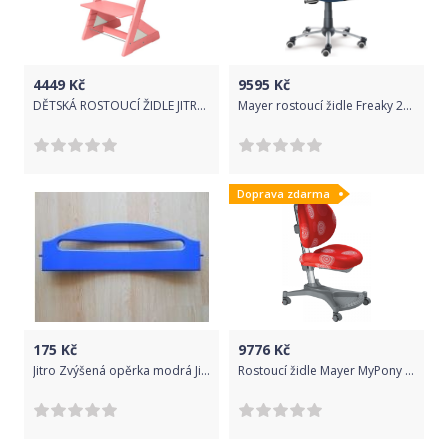
4449
Kč
9595
Kč
DĚTSKÁ ROSTOUCÍ ŽIDLE JITRO PLUS RŮŽOVÁ
Mayer rostoucí židle Freaky 2436 08 462
Doprava zdarma
175
Kč
9776
Kč
Jitro Zvýšená opěrka modrá Jitro
Rostoucí židle Mayer MyPony - červená s kruhy