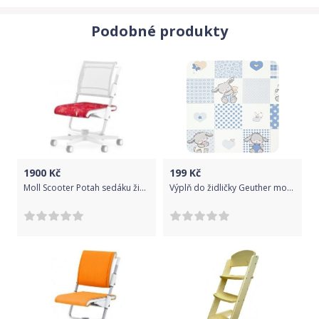
Podobné produkty
1900
Kč
199
Kč
Moll Scooter Potah sedáku židle Wonderland
Výplň do židličky Geuther model 4733, folie 22