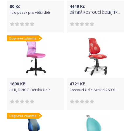
80
Kč
4449
Kč
Jitro pásek pro větší děti
DĚTSKÁ ROSTOUCÍ ŽIDLE JITRO PLUS DVOUBAREVNÁ BUK LAK/SV. MODRÁ
Doprava zdarma
1600
Kč
4721
Kč
HLR, DINGO Dětská židle
Rostoucí židle Actikid 26091 MAYER
Doprava zdarma