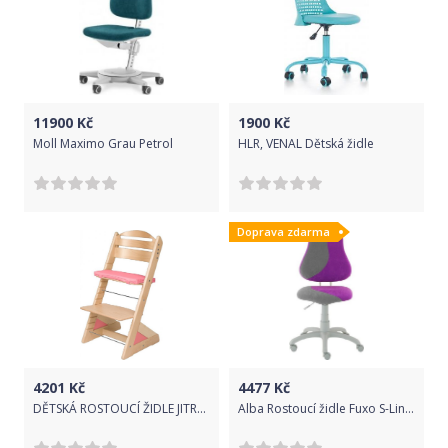
11900
Kč
1900
Kč
Moll Maximo Grau Petrol
HLR, VENAL Dětská židle
Doprava zdarma
4201
Kč
4477
Kč
DĚTSKÁ ROSTOUCÍ ŽIDLE JITRO PLUS BUK LAK RŮŽOVÁ
Alba Rostoucí židle Fuxo S-Line fialová / šedá