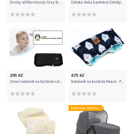
Dooky stříška Hoody Grey Stars
Dětská deka bavlněná Dětský svět roztomilá žlutá žirafka
295
Kč
675
Kč
Zimní rukávník na kočárek s brzdou Dětský svět LUX černá/černá
Rukávník na kočárek fleece - PREMIUM winter bear granátový s tyrkysovou - BabyNellys
Doprava zdarma