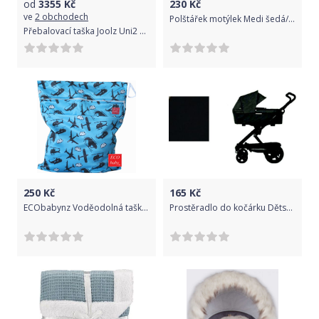
od
3355
Kč
230
Kč
ve
2 obchodech
Polštářek motýlek Medi šedá/modré lapače snů
Přebalovací taška Joolz Uni2 Daring Grey
250
Kč
165
Kč
ECObabynz Voděodolná taška 2 zipy na dětské látkové pleny - Modrá s letadly, HLADKÁ
Prostěradlo do kočárku Dětský svět XXL černé