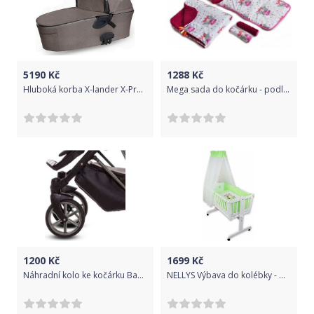
5190
Kč
1288
Kč
Hluboká korba X-lander X-Pram 2021 Evening grey
Mega sada do kočárku - podložka, polštářek, potah na popruhy a barieru, dečka, č. 2, D19
1200
Kč
1699
Kč
Náhradní kolo ke kočárku Baby Active Sport - přední
NELLYS Výbava do kolébky - Medvídek mašlička zelená/bílá