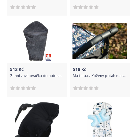
512
Kč
518
Kč
Zimní zavinovačka do autosedačky Dětský svět Lama/bavlna šedá
Ma-tata.cz Kožený potah na rukojeť kočárku - rodič Značka kočárku: Valco Snap 4, Barva: černá, Model kočárku: Snap 4