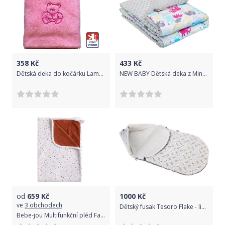
358
Kč
433
Kč
Dětská deka do kočárku Lama Dětský svět, růžová s medvídkem
NEW BABY Dětská deka z Minky s výplní bílo-šedá Bavlna/Polyester, 80x102 cm
od
659
Kč
1000
Kč
ve
3 obchodech
Dětský fusak Tesoro Flake - light pineapple
Bebe-jou Multifunkční pléd Fabulous Hearts