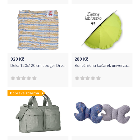
929
Kč
289
Kč
Deka 120x120 cm Lodger Dreamer Muslin Stripe Xandu
Slunečník na kočárek univerzální 43
Doprava zdarma