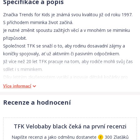
Specifikace a popis
Značka Trends for Kids je známá svou kvalitou již od roku 1997.
S příchodem miminka život začíná.
Je nutné změnit spoustu zažitých věcí a v mnohém se miminku
přizpůsobit.
Společnost TFK se snaží o to, aby rodinu dosavadní zájmy a
koníčky spojovaly, ať už aktivním či pasivním odpočinkem.
Již více než 20 let TFK pracuje na tom, aby rodiče mohli svůj čas
sdílet i s miminkem.
Díky letitým zkušenostem vyrábí a inovuje dětské kočárky pro
outdoorové a sportovní využití.
Více informací
Přivítejme spolu perfektní doplňky v elegantní designu.
Nejdůležitější v životě je objevovat svět se svými dětmi - život
Recenze a hodnocení
začíná venku.
Chcete použít kočárek TFK Velo pro miminko a zároveň pro
staršího sourozence?
TFK Velobaby black
čeká na první recenzi
S novorozeneckou vložkou Velobaby to není problém.
Napište recenzi a jako odměnu dostanete
300 Zlaťáků
klíčové vlastnosti: