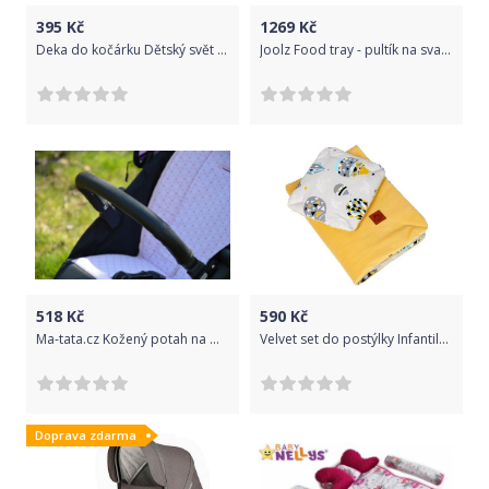
395
Kč
1269
Kč
Deka do kočárku Dětský svět Minky dvouvrstvá, béžová
Joolz Food tray - pultík na svačinu
518
Kč
590
Kč
Ma-tata.cz Kožený potah na madlo kočárku - dítě Značka kočárku: Valco Snap 4, Barva: černá, Model kočárku: Tailor Made
Velvet set do postýlky Infantilo yellow/balloons
Doprava zdarma