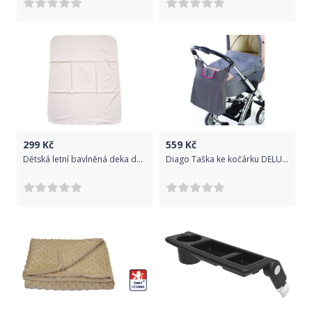
299
Kč
559
Kč
Dětská letní bavlněná deka do kočárku, Dětský svět, DVOJITÁ, bílá se žirafou
Diago Taška ke kočárku DELUXE - šedá růžová