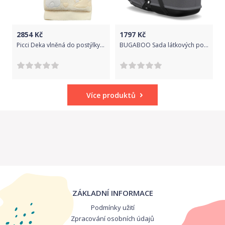
2854
Kč
1797
Kč
Picci Deka vlněná do postýlky/kočárku, ALINA
BUGABOO Sada látkových potahů na korbu Bee5 Grey Melange 2018
Více produktů
ZÁKLADNÍ INFORMACE
Podmínky užití
Zpracování osobních údajů