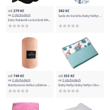
od
279
Kč
382
Kč
ve
2 obchodech
Sada do kočárku Baby Nellys minky, podložka + polštářek - Městečko, modrá/bílá
Esito Rukávník na kočárek MAGNA černá
od
749
Kč
od
353
Kč
ve
2 obchodech
ve
2 obchodech
Bambusová dečka Lullalove Broskev 2021
Baby Nellys Baby Nellys Oboustranná letní deka Bavlna jersey 100x75cm, Srnka a růže - mátová