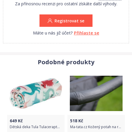
Za přínosnou recenzi pro ostatní získáte další výhody.
•vhodná od narození
•použití max 2 hodiny denně
Registrovat se
•kompatibilní s kočárkem Velo 2
•odnímatelná
Máte u nás již účet?
Přihlaste se
specifikace:
•rozměry 80 x 29 cm
•váha 1,5 kg
Podobné produkty
649
Kč
518
Kč
Dětská deka Tula Tulaceraptors 2018
Ma-tata.cz Kožený potah na rukojeť kočárku - rodič Značka kočárku: G-mini, Barva: černá, Model kočárku: Grand