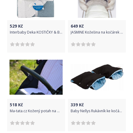
529
Kč
649
Kč
Interbaby Deka KOSTIČKY & BERÁNEK - petrolejová
JASMINE Kožešina na kočárek smetanová barva
518
Kč
339
Kč
Ma-tata.cz Kožený potah na madlo kočárku - dítě Značka kočárku: Easywalker, Barva: hnědá, Model kočárku: Harvey 2
Baby Nellys Rukávník ke kočárku DUO minky - modrá/černá