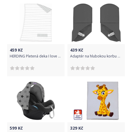
459
Kč
439
Kč
HERDING Pletená deka I love you Bio Bavlna Bio Bavlna, 75/100 cm
Adaptér na hlubokou korbu Babystyle Oyester 3/ Zero
599
Kč
329
Kč