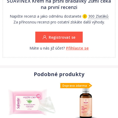
SUAVINEX Krém na prsní bradavky 20ml
čeká
bez BPA, klinicky testované a vyrobené španělským
na první recenzi
farmaceutickým výrobcem.
Napište recenzi a jako odměnu dostanete
300 Zlaťáků
Za přínosnou recenzi pro ostatní získáte další výhody.
Registrovat se
Máte u nás již účet?
Přihlaste se
Podobné produkty
Doprava zdarma