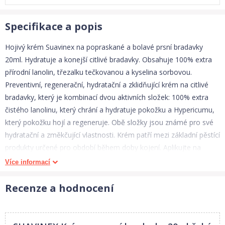
Specifikace a popis
Hojivý krém Suavinex na popraskané a bolavé prsní bradavky
20ml. Hydratuje a konejší citlivé bradavky. Obsahuje 100% extra
přírodní lanolin, třezalku tečkovanou a kyselina sorbovou.
Preventivní, regenerační, hydratační a zklidňující krém na citlivé
bradavky, který je kombinací dvou aktivních složek: 100% extra
čistého lanolinu, který chrání a hydratuje pokožku a Hypericumu,
který pokožku hojí a regeneruje. Obě složky jsou známé pro své
hydratační a změkčující vlastnosti. Krém patří mezi základní pěstící
produkty určené pro období během doby kojení. Aplikujte na
suché bradavky vždy po kojení. Před kojením není nutné krém
Více informací
oplachovat! Všechny produkty kosmetické řady Suavinex jsou
složeny z přísad považovaných za hypoalergenní. Jejich aktivní
Recenze a hodnocení
složky jsou přírodního původu. BEZ PARABENŮ, BEZ FTALÁTŮ,
BEZ SYNTETICKÝCH BARVIV, BEZ PETROLÍNU A BEZ SODIU
LAURYLU SULFÁTU. Vyrobeno v rámci EU. Veškeré výrobky jsou