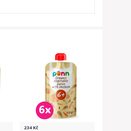
234
Kč