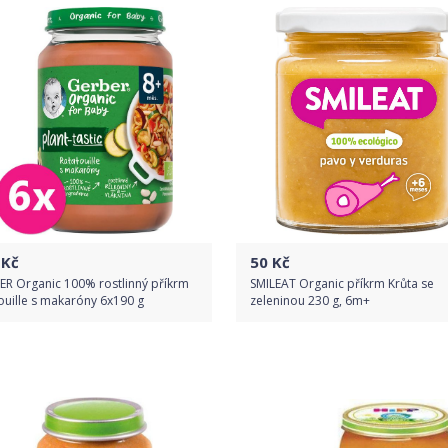
Detail produktu
Kč
50
Kč
ER Organic 100% rostlinný příkrm
SMILEAT Organic příkrm Krůta se
ouille s makaróny ​6x190 g
zeleninou 230 g, 6m+
Do obchodu
Do obchodu
Detail produktu
Detail produktu