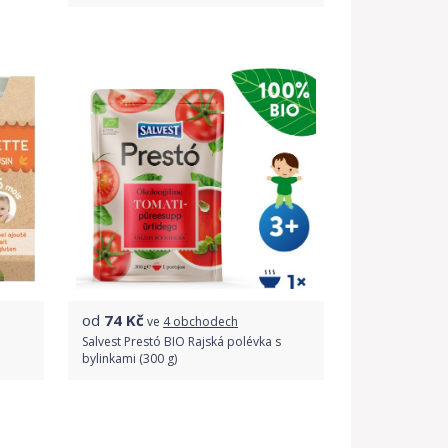
Do obchodu
Detail produktu
od
74
Kč
ve
4 obchodech
Salvest Prestó BIO Rajská polévka s
bylinkami (300 g)
Porovnat ceny