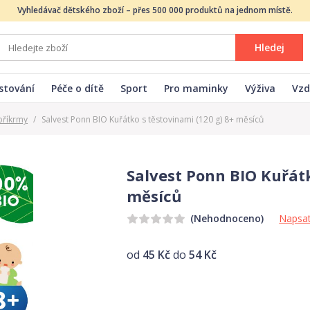
Vyhledávač dětského zboží – přes 500 000 produktů na jednom místě.
Hledej
stování
Péče o dítě
Sport
Pro maminky
Výživa
Vzd
příkrmy
/
Salvest Ponn BIO Kuřátko s těstovinami (120 g) 8+ měsíců
Salvest Ponn BIO Kuřátk
měsíců
Napsat
(Nehodnoceno)
od
45 Kč
do
54 Kč