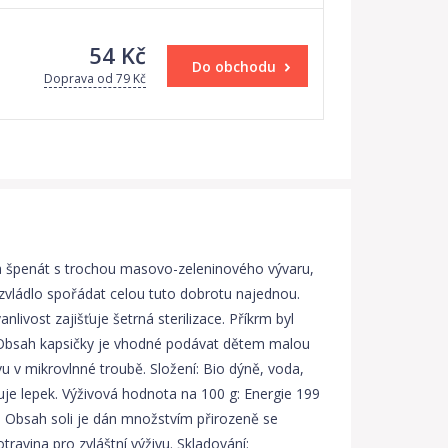
54 Kč
Do obchodu
Doprava od 79 Kč
a špenát s trochou masovo-zeleninového vývaru,
ezvládlo spořádat celou tuto dobrotu najednou.
livost zajišťuje šetrná sterilizace. Příkrm byl
t. Obsah kapsičky je vhodné podávat dětem malou
 v mikrovlnné troubě. Složení: Bio dýně, voda,
huje lepek. Výživová hodnota na 100 g: Energie 199
3 g. Obsah soli je dán množstvím přirozeně se
ravina pro zvláštní výživu. Skladování: