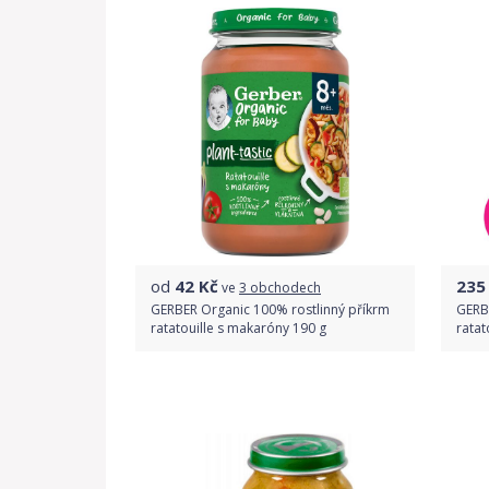
od
42
Kč
235
ve
3 obchodech
GERBER Organic 100% rostlinný příkrm
GERB
ratatouille s makaróny ​190 g
ratat
Porovnat ceny