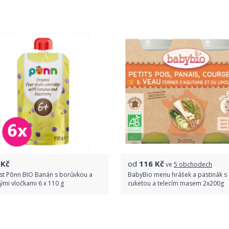
Porovnat ceny
Porovnat ceny
Kč
od
116
Kč
ve
5 obchodech
est Põnn BIO Banán s borůvkou a
BabyBio menu hrášek a pastinák s
ými vločkami 6 x 110 g
cuketou a telecím masem 2x200g
Do obchodu
Porovnat ceny