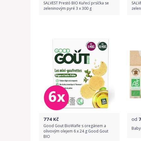
SALVEST Prestó BIO Kuřecí prsíčka se
SALV
zeleninovým pyré 3 x 300 g
zelen
Do obchodu
Detail produktu
774
Kč
od
Good Gout BioWafle s oregánem a
Baby
olivovým olejem 6 x 24 g Good Gout
BIO