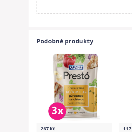
Podobné produkty
267
Kč
117