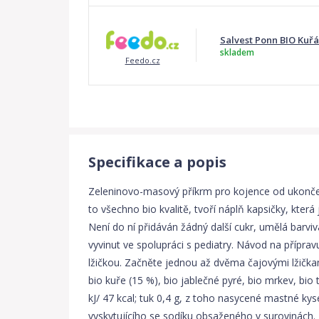
Salvest Ponn BIO Kuřá
skladem
Feedo.cz
Specifikace a popis
Zeleninovo-masový příkrm pro kojence od ukončen
to všechno bio kvalitě, tvoří náplň kapsičky, kte
Není do ní přidáván žádný další cukr, umělá barviv
vyvinut ve spolupráci s pediatry. Návod na přípra
lžičkou. Začněte jednou až dvěma čajovými lžička
bio kuře (15 %), bio jablečné pyré, bio mrkev, bio
kJ/ 47 kcal; tuk 0,4 g, z toho nasycené mastné kyse
vyskytujícího se sodíku obsaženého v surovinách. B