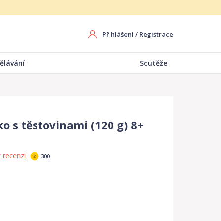
Přihlášení
/
Registrace
ělávání
Soutěže
o s těstovinami (120 g) 8+
 recenzi
300