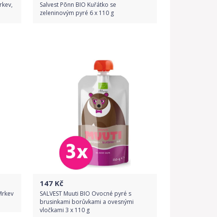
rkev,
Salvest Põnn BIO Kuřátko se
zeleninovým pyré 6 x 110 g
Do obchodu
Detail produktu
147
Kč
Mrkev
SALVEST Muuti BIO Ovocné pyré s
brusinkami borůvkami a ovesnými
vločkami 3 x 110 g