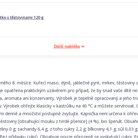
tko s těstovinami 120 g
Další nabídka
ého 8. měsíce. Kuřecí maso, dýně, jablečné pyré, mrkev, těstoviny 
rá je opatřena praktickým uzávěrem pro případ, že by snad vaše dítě n
a, aromata ani konzervanty. Výrobek je tepelně opracovaný a jeho trvan
vu: Výrobek ohřejte klasicky v kastrůlku na 40 °C a můžete servírova
mi denně a množství postupně zvyšujte. Kapsička není určena k ohřevu
 těstoviny [obsahující mouku z tvrdé pšenice] (4 %), bio špenát. Obsa
liny 0 g; sacharidy 6,4 g, z toho cukry 2,2 g; bílkoviny 4,1 g; sůl 0,0
ez přídavku cukrů. Obsahuje pouze přirozeně se vyskytující cukry. Pot