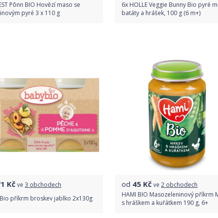
EST Põnn BIO Hovězí maso se
6x HOLLE Veggie Bunny Bio pyré m
inovým pyré 3 x 110 g
batáty a hrášek, 100 g (6 m+)
Do obchodu
Do obchodu
Detail produktu
Detail produktu
71
Kč
od
45
Kč
ve
3 obchodech
ve
2 obchodech
HAMI BIO Masozeleninový příkrm 
Bio příkrm broskev jablko 2x130g
s hráškem a kuřátkem 190 g, 6+