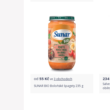
Do obchodu
Detail produktu
od
55
Kč
234
ve
3 obchodech
Salv
SUNAR BIO Boloňské špagety 235 g
obiln
Porovnat ceny