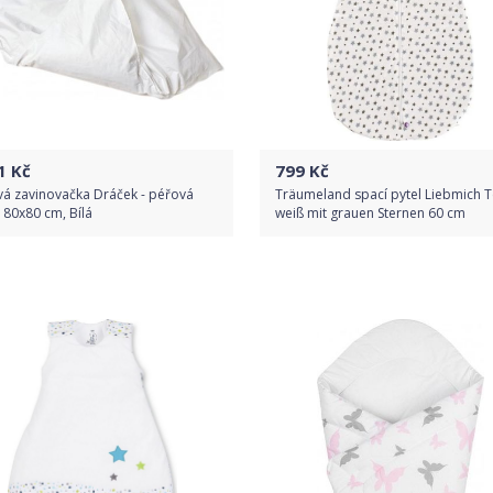
1
Kč
799
Kč
vá zavinovačka Dráček - péřová
Träumeland spací pytel Liebmich T
 80x80 cm, Bílá
weiß mit grauen Sternen 60 cm
Do obchodu
Do obchodu
Detail produktu
Detail produktu