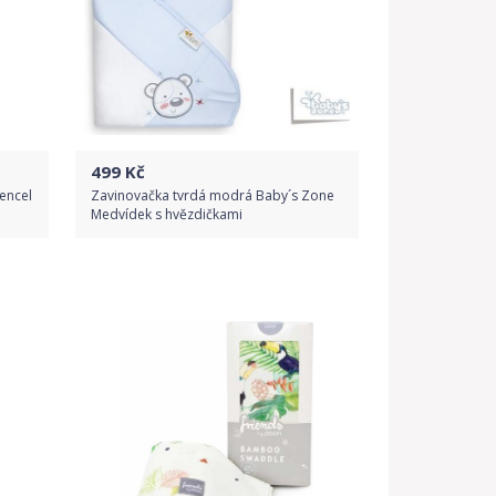
499
Kč
encel
Zavinovačka tvrdá modrá Baby´s Zone
Medvídek s hvězdičkami
Do obchodu
Detail produktu