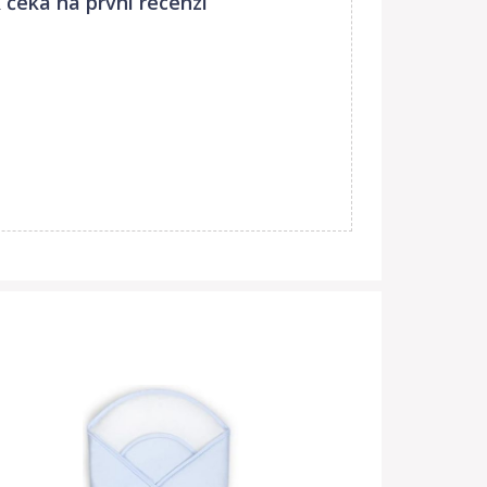
k
čeká na první recenzi
truktura hlavního motivu byla mírně realistická a