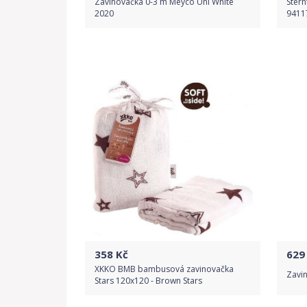
Zavinovačka 0-3 m Meyco Uni White
Stern
2020
9411
Do obchodu
Detail produktu
358
Kč
629
XKKO BMB bambusová zavinovačka
Zavin
Stars 120x120 - Brown Stars