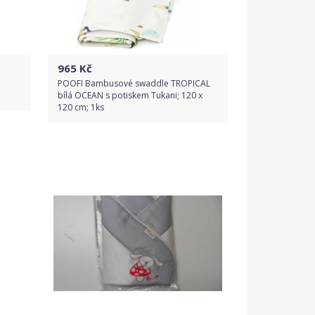
965
Kč
POOFI Bambusové swaddle TROPICAL
bílá OCEAN s potiskem Tukani; 120 x
120 cm; 1ks
Do obchodu
Detail produktu