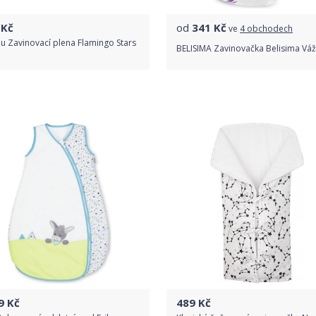
Kč
od
341
Kč
ve
4 obchodech
u Zavinovací plena Flamingo Stars
BELISIMA Zavinovačka Belisima Váž
Do obchodu
Porovnat ceny
Detail produktu
9
Kč
489
Kč