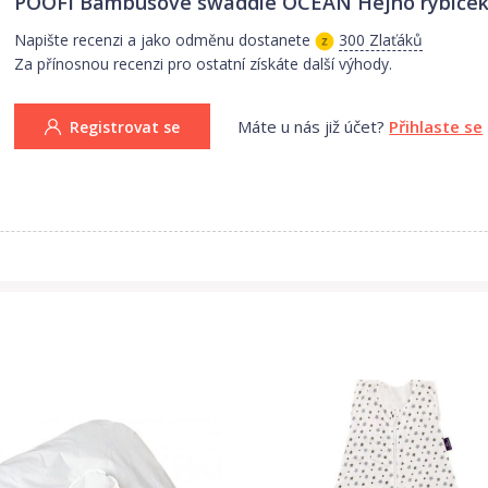
POOFI Bambusové swaddle OCEAN Hejno rybiče
Napište recenzi a jako odměnu dostanete
300 Zlaťáků
Za přínosnou recenzi pro ostatní získáte další výhody.
hle sráží vodu,
Máte u nás již účet?
Přihlaste se
Registrovat se
zně chladnější než okolní vzduch
byla nejprve navržena na papír s důrazem na ty nejmenší detaily, aby s
rskými právy. Vyrobeno v EU.