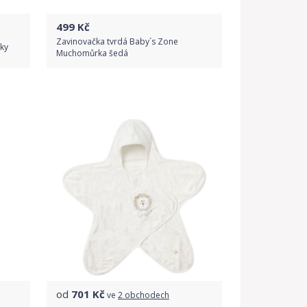
499
Kč
Zavinovačka tvrdá Baby´s Zone
ky
Muchomůrka šedá
Do obchodu
Detail produktu
od
701
Kč
ve
2 obchodech