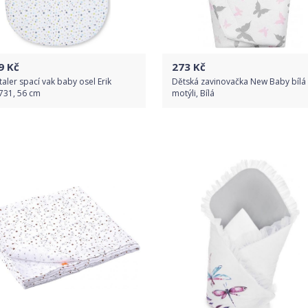
9
Kč
273
Kč
taler spací vak baby osel Erik
Dětská zavinovačka New Baby bílá
731, 56 cm
motýli, Bílá
Do obchodu
Do obchodu
Detail produktu
Detail produktu