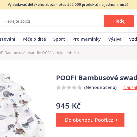
Vyhledávač dětského zboží – přes 500 000 produktů na jednom místě.
Hledej
stování
Péče o dítě
Sport
Pro maminky
Výživa
Vzd
FI Bambusové swaddle OCEAN Hejno rybiček
POOFI Bambusové swadd
Napsat
(Nehodnoceno)
945 Kč
Do obchodu Poofi.cz