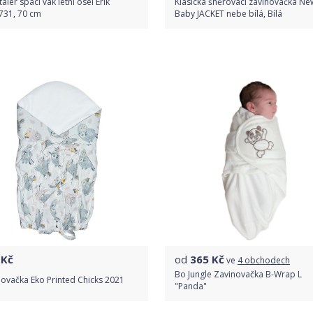
taler spací vak letní osel Erik
Klasická šněrovací zavinovačka Ne
731, 70 cm
Baby JACKET nebe bílá, Bílá
Do obchodu
Do obchodu
Detail produktu
Detail produktu
Kč
od
365
Kč
ve
4 obchodech
Bo Jungle Zavinovačka B-Wrap L
ovačka Eko Printed Chicks 2021
"Panda"