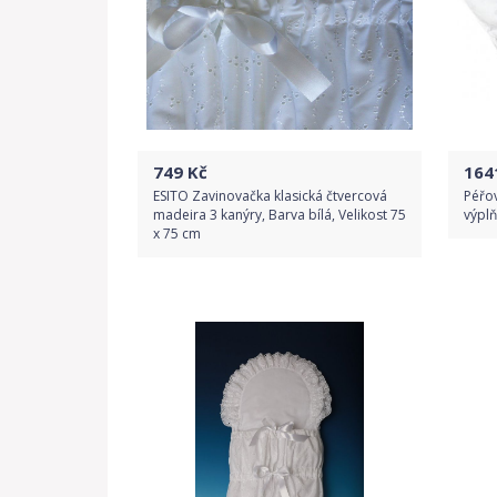
749
Kč
164
ESITO Zavinovačka klasická čtvercová
Péřo
madeira 3 kanýry, Barva bílá, Velikost 75
výplň
x 75 cm
Do obchodu
Detail produktu