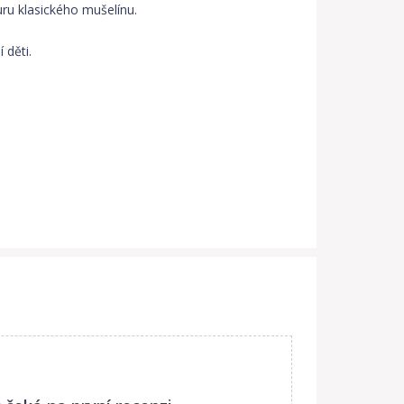
uru klasického mušelínu.
í děti.