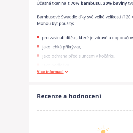
Úžasná tkanina z
70% bambusu, 30% bavlny
tv
Bambusové Swaddle díky své velké velikosti (120 × 
Mohou být použity:
pro zavinutí dítěte, které je zdravé a doporučo
jako lehká přikrývka,
jako ochrana před sluncem v kočárku,
jako podložka,
Více informací
šikovný ručník,
oblíbená hračka,
lůžkovina.
Recenze a hodnocení
Swaddle se snadno udržuje v čistotě - lze jej prát 
Bambusové příze používané v tkanině mají četné po