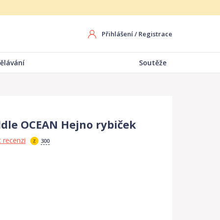
Přihlášení
/
Registrace
ělávání
Soutěže
le OCEAN Hejno rybiček
 recenzi
300