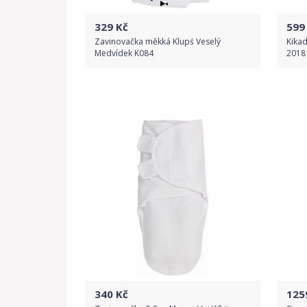
329
Kč
599
Zavinovačka měkká Klupś Veselý
Kikad
Medvídek K084
2018
Do obchodu
Detail produktu
340
Kč
125