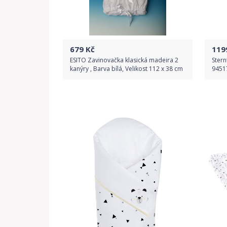
679
Kč
119
ESITO Zavinovačka klasická madeira 2
Stern
kanýry , Barva bílá, Velikost 112 x 38 cm
9451
Do obchodu
Detail produktu