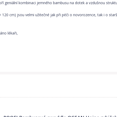
oří geniální kombinaci jemného bambusu na dotek a vzdušnou strukt
120 cm) jsou velmi užitečné jak při péči o novorozence, tak i o starš
váno lékaři,
v pračce. Schnutí mu jde také rychle.
zitivní vlastnosti: