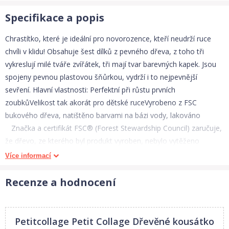
Specifikace a popis
Chrastítko, které je ideální pro novorozence, kteří neudrží ruce
chvíli v klidu! Obsahuje šest dílků z pevného dřeva, z toho tři
vykreslují milé tváře zvířátek, tři mají tvar barevných kapek. Jsou
spojeny pevnou plastovou šňůrkou, vydrží i to nejpevnější
sevření. Hlavní vlastnosti: Perfektní při růstu prvních
zoubkůVelikost tak akorát pro dětské ruceVyrobeno z FSC
bukového dřeva, natištěno barvami na bázi vody, lakováno
Značka a certifikát FSC® (Forest Stewardship Council) zaručuje,
že dřevo, ze kterého byl produkt vyroben, nebylo vytěženo
nelegálně a pochází z lesů obhospodařovaných šetrným či
Více informací
přírodě blízkým způsobem, ve kterém jsou dodržovány přísné
environmentální a sociální požadavky. Značka FSC® na výrobku
Recenze a hodnocení
znamená, že svým nákupem pomáháte chránit lesy a
podporujete šetrné, odpovědné či přírodě blízké hospodaření,
díky kterému jsou naše lesy stabilnější, zdravější, mají přirozenou
Petitcollage Petit Collage Dřevěné kousátko