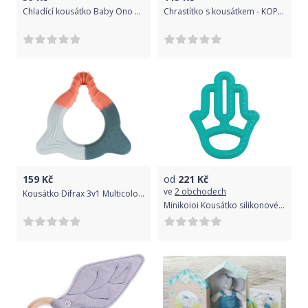
Chladící kousátko Baby Ono Květinka růžová
Chrastítko s kousátkem - KOPAČÁK modré - Canpol
159
Kč
od
221
Kč
ve
2 obchodech
Kousátko Difrax 3v1 Multicolor 2020
Minikoioi Kousátko silikonové Green 2021