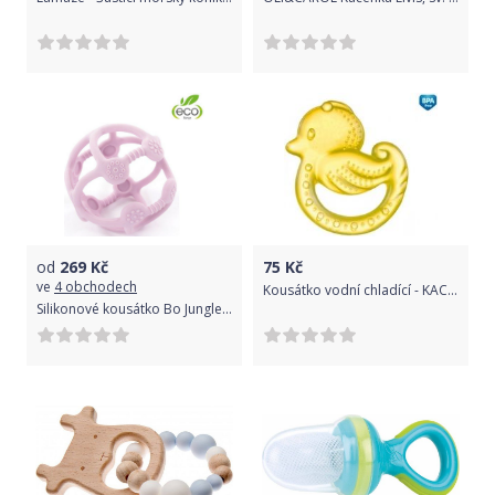
od
269
Kč
75
Kč
ve
4 obchodech
Kousátko vodní chladící - KACHNIČKA žlutá - Canpol
Silikonové kousátko Bo Jungle B-Ball Pastel Pink 2020