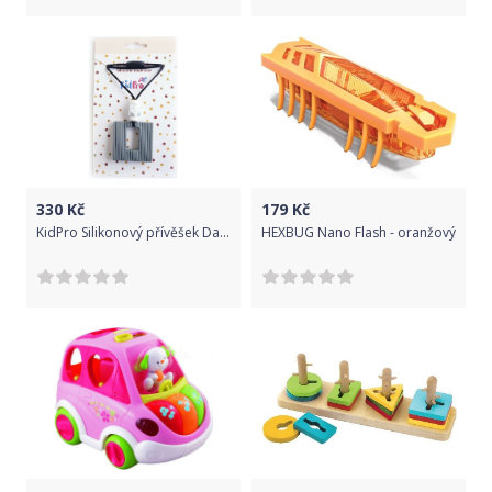
330
Kč
179
Kč
KidPro Silikonový přívěšek Dark pro zlepšení koncentrace
HEXBUG Nano Flash - oranžový