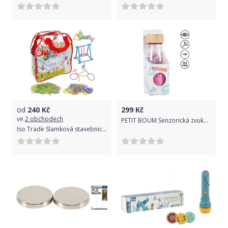
od
240
Kč
299
Kč
ve
2 obchodech
PETIT BOUM Senzorická zvuková lahev Mořská víla - 250ml
Iso Trade Slamková stavebnice | 1000 ks