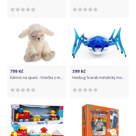
799
Kč
399
Kč
Kámoš na spaní - Ovečka s melodiemi 06586
Hexbug Scarab metalický modrá