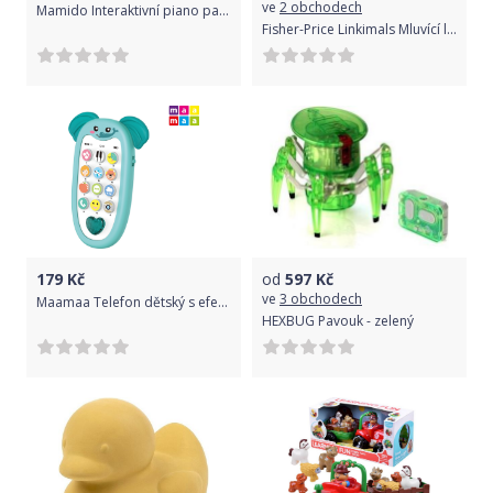
ve
2 obchodech
Mamido Interaktivní piano papoušek bílý
Fisher-Price Linkimals Mluvící lenochod
179
Kč
od
597
Kč
ve
3 obchodech
Maamaa Telefon dětský s efekty slon 13,5 cm
HEXBUG Pavouk - zelený