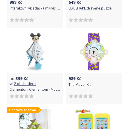
989
Kč
649
Kč
Interaktivní vkládačka mluvící auto - růžové
EDUSHAPE dřevěné puzzle
od
399
Kč
989
Kč
ve
2 obchodech
The Mover Kit
Clementoni Clementoni - Muchláček Baby Minnie
Doprava zdarma