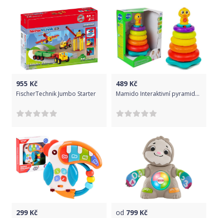
955
Kč
489
Kč
FischerTechnik Jumbo Starter
Mamido Interaktivní pyramida s kačenkou
299
Kč
od
799
Kč