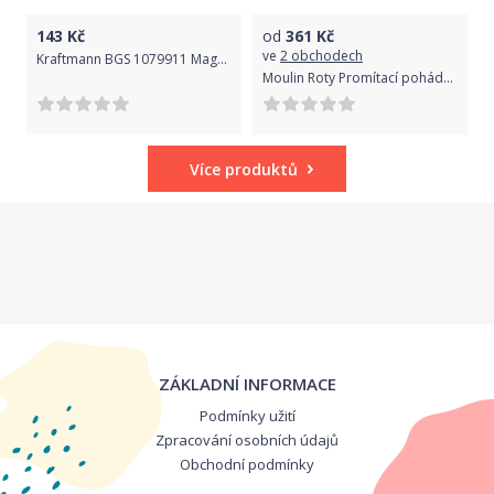
143
Kč
od
361
Kč
ve
2 obchodech
Kraftmann BGS 1079911 Magnety pr. 18 mm Kraftmann extra silné. Sada 2 dílů
Moulin Roty Promítací pohádky Zvířátka pod baobabem
Více produktů
ZÁKLADNÍ INFORMACE
Podmínky užití
Zpracování osobních údajů
Obchodní podmínky