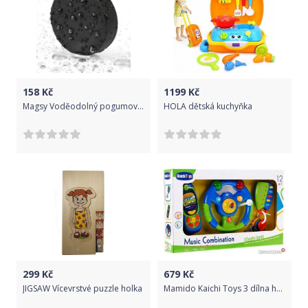
158
Kč
1199
Kč
Magsy Voděodolný pogumovaný neodymový magnet válec pr. 22 x 6,4 mm 25053
HOLA dětská kuchyňka
299
Kč
679
Kč
JIGSAW Vícevrstvé puzzle holka
Mamido Kaichi Toys 3 dílna hrací sada- volant, mobil, klíče modrá