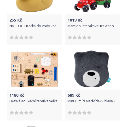
255
Kč
1019
Kč
NATTOU Hračka do vody kačenka Curry 11 cm
Mamido Interaktivní traktor s přívěsem a zvířátky pro nejmenší červený
1180
Kč
689
Kč
Dětská edukační tabulka velká
Mini šumící Medvídek - hlava - grafit