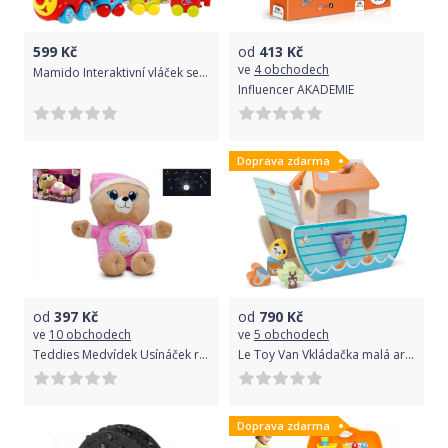
599
Kč
od
413
Kč
ve
4 obchodech
Mamido Interaktivní vláček se zvuky
Influencer AKADEMIE
Doprava zdarma
od
397
Kč
od
790
Kč
ve
10 obchodech
ve
5 obchodech
Teddies Medvídek Usínáček růžová
Le Toy Van Vkládačka malá archa
Doprava zdarma