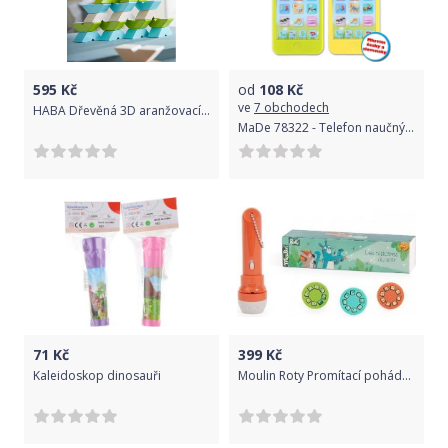
595
Kč
od
108
Kč
ve
7 obchodech
HABA Dřevěná 3D aranžovací mozaika Varius
MaDe 78322 - Telefon naučný v boxu - Zelená
71
Kč
399
Kč
Kaleidoskop dinosauři
Moulin Roty Promítací pohádky džungle