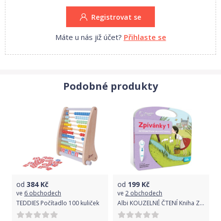
Registrovat se
Máte u nás již účet?
Přihlaste se
Podobné produkty
od
384
Kč
od
199
Kč
ve
6 obchodech
ve
2 obchodech
TEDDIES Počítadlo 100 kuliček
Albi KOUZELNÉ ČTENÍ Kniha Zpívánky 1 - 3. vydání