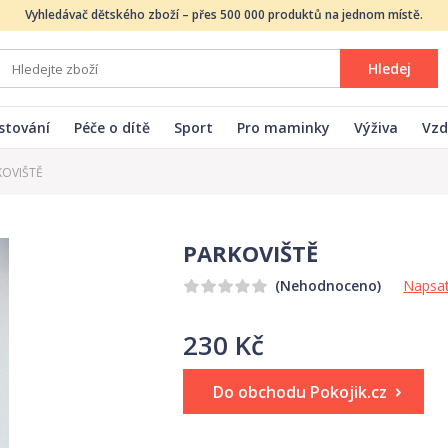
Vyhledávač dětského zboží – přes 500 000 produktů na jednom místě.
Hledej
stování
Péče o dítě
Sport
Pro maminky
Výživa
Vzd
KOVIŠTĚ
PARKOVIŠTĚ
Napsat
(Nehodnoceno)
230 Kč
Do obchodu Pokojik.cz