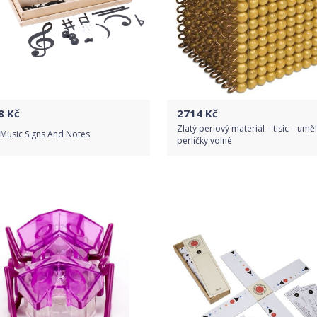
8
Kč
2714
Kč
Zlatý perlový materiál – tisíc – umě
 Music Signs And Notes
perličky volné
Do obchodu
Do obchodu
Detail produktu
Detail produktu