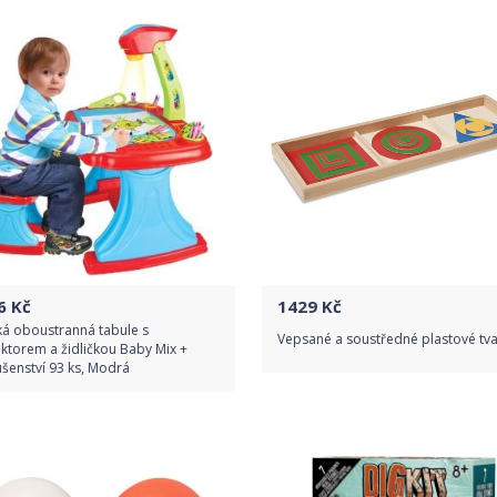
Detail produktu
Detail produktu
6
Kč
1429
Kč
ká oboustranná tabule s
Vepsané a soustředné plastové tva
ktorem a židličkou Baby Mix +
ušenství 93 ks, Modrá
Do obchodu
Do obchodu
Detail produktu
Detail produktu