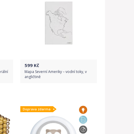
599
Kč
rální
Mapa Severní Ameriky – vodní toky, v
angličtině
Do obchodu
Doprava zdarma
Detail produktu