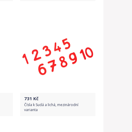
Porovnat ceny
731
Kč
Čísla k Sudá a lichá, mezinárodní
varianta
Do obchodu