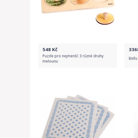
548
Kč
336
Puzzle pro nejmenší: 3 různé druhy
Bells
melounu
Do obchodu
Detail produktu