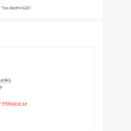
na vlastní kůži".
laťáků
y.
?
Přihlaste se