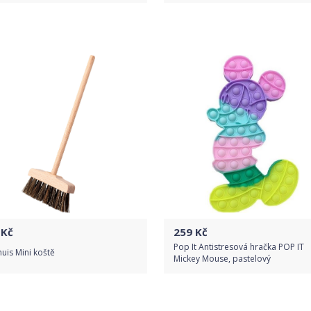
Porovnat ceny
Porovnat ceny
Kč
259
Kč
Pop It Antistresová hračka POP IT
uis Mini koště
Mickey Mouse, pastelový
Do obchodu
Do obchodu