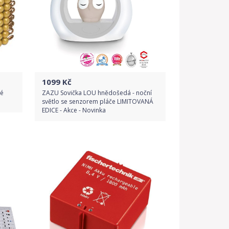
1099
Kč
lé
ZAZU Sovička LOU hnědošedá - noční
světlo se senzorem pláče LIMITOVANÁ
EDICE - Akce - Novinka
Do obchodu
Detail produktu