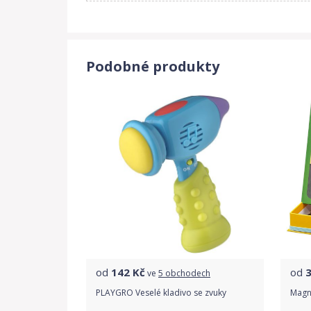
Podobné produkty
od
142
Kč
od
ve
5 obchodech
PLAYGRO Veselé kladivo se zvuky
Magne