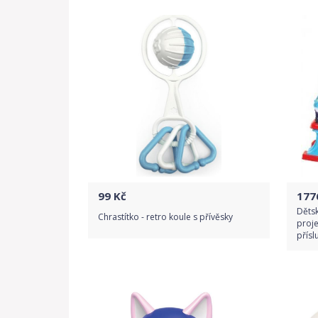
99
Kč
177
Děts
Chrastítko - retro koule s přívěsky
proje
přísl
Do obchodu
Detail produktu