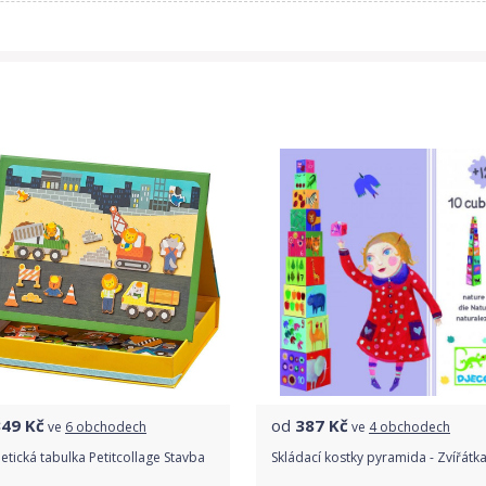
349
Kč
od
387
Kč
ve
6 obchodech
ve
4 obchodech
tická tabulka Petitcollage Stavba
Skládací kostky pyramida - Zvířátk