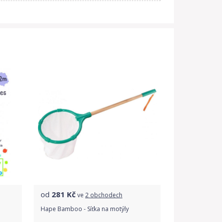
od
281
Kč
ve
2 obchodech
a
Hape Bamboo - Síťka na motýly