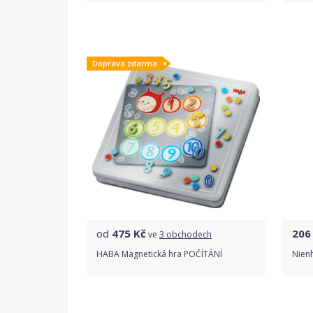
Porovnat ceny
Doprava zdarma
od
475
Kč
206
ve
3 obchodech
HABA Magnetická hra POČÍTÁNÍ
Nienh
Porovnat ceny