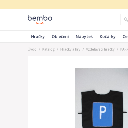
Hračky
Oblečení
Nábytek
Kočárky
Ce
Úvod
/
Katalog
/
Hračky a hry
/
Vzdělávací hračky
/
PAR