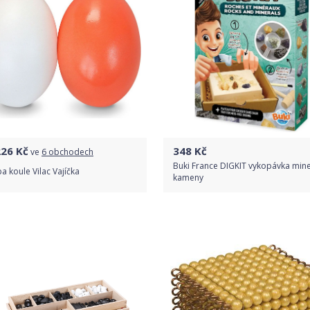
226
Kč
348
Kč
ve
6 obchodech
Buki France DIGKIT vykopávka mine
 koule Vilac Vajíčka
kameny
Porovnat ceny
Do obchodu
Detail produktu