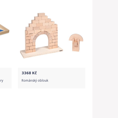
Detail produktu
3368
Kč
ry
Románský oblouk
Do obchodu
Detail produktu