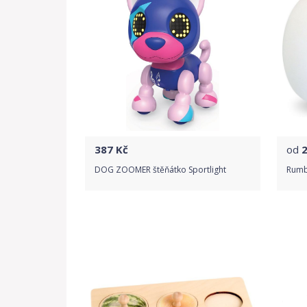
387
Kč
od
DOG ZOOMER štěňátko Sportlight
Rumba
Do obchodu
Detail produktu