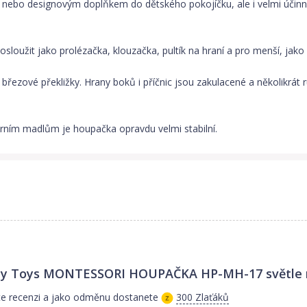
 nebo designovým doplňkem do dětského pokojíčku, ale i velmi účin
loužit jako prolézačka, klouzačka, pultík na hraní a pro menší, jako
ové překližky. Hrany boků i příčnic jsou zakulacené a několikrát ru
ním madlům je houpačka opravdu velmi stabilní.
ly Toys MONTESSORI HOUPAČKA HP-MH-17 světle
te recenzi a jako odměnu dostanete
300 Zlaťáků