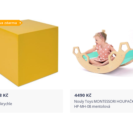
Do obchodu
Do obchodu
va zdarma
Detail produktu
Detail produktu
8
Kč
4490
Kč
Nouly Toys MONTESSORI HOUPAČ
 krychle
HP-MH-08 mentolová
Do obchodu
Do obchodu