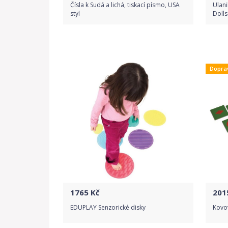
Čísla k Sudá a lichá, tiskací písmo, USA
Ulani
styl
Dolls
Do obchodu
Dopra
Detail produktu
1765
Kč
201
EDUPLAY Senzorické disky
Kovo