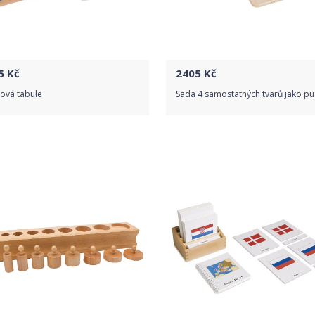
5
Kč
2405
Kč
ová tabule
Sada 4 samostatných tvarů jako pu
Do obchodu
Do obchodu
Detail produktu
Detail produktu