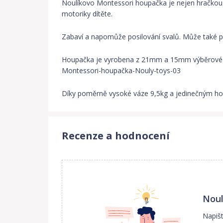
Noulíkovo Montessori houpačka je nejen hračkou
motoriky dítěte.
Zabaví a napomůže posilování svalů. Může také pos
Houpačka je vyrobena z 21mm a 15mm výběrové břez
Montessori-houpačka-Nouly-toys-03
Díky poměrně vysoké váze 9,5kg a jedinečným hor
Recenze a hodnocení
Nou
Napiš