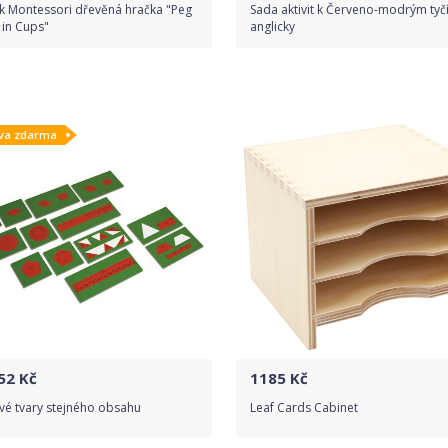
k Montessori dřevěná hračka "Peg
Sada aktivit k Červeno-modrým tyč
 in Cups"
anglicky
Do obchodu
Do obchodu
va zdarma
Detail produktu
Detail produktu
52
Kč
1185
Kč
vé tvary stejného obsahu
Leaf Cards Cabinet