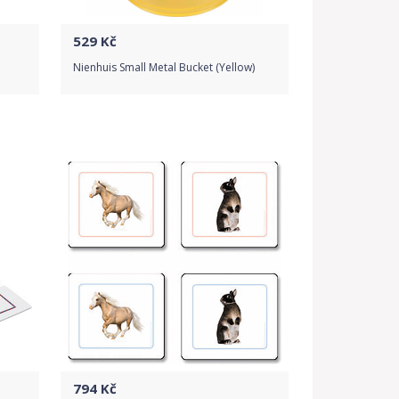
529
Kč
Nienhuis Small Metal Bucket (Yellow)
Do obchodu
Detail produktu
794
Kč