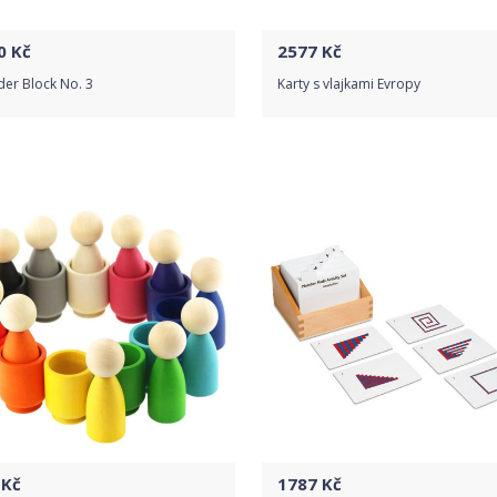
0
Kč
2577
Kč
der Block No. 3
Karty s vlajkami Evropy
Do obchodu
Do obchodu
Detail produktu
Detail produktu
Kč
1787
Kč