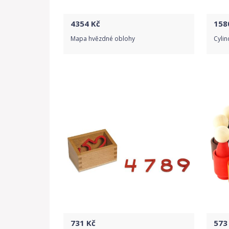
4354
Kč
158
Mapa hvězdné oblohy
Cylin
Do obchodu
Detail produktu
731
Kč
573