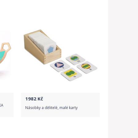
Do obchodu
Detail produktu
1982
Kč
KA
Násobky a dělitelé, malé karty
Do obchodu