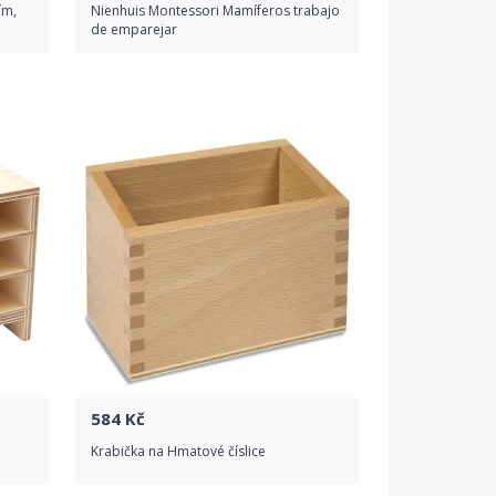
ím,
Nienhuis Montessori Mamíferos trabajo
de emparejar
Do obchodu
Detail produktu
584
Kč
Krabička na Hmatové číslice