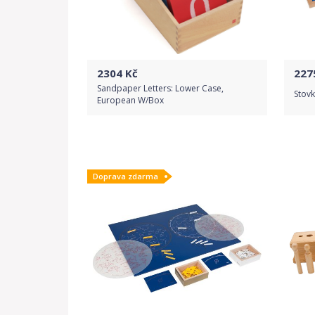
2304
Kč
227
Sandpaper Letters: Lower Case,
Stovk
European W/Box
Do obchodu
Doprava zdarma
Detail produktu