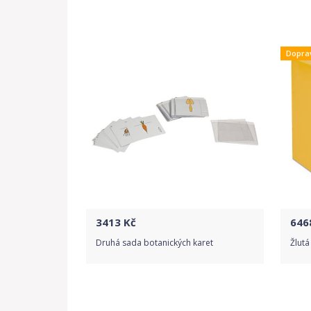
Do obchodu
Dopra
Detail produktu
3413
Kč
646
Druhá sada botanických karet
Žlutá
Do obchodu