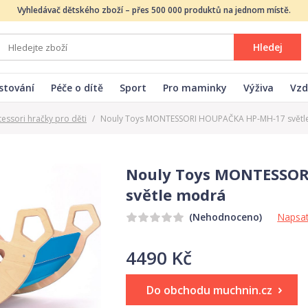
Vyhledávač dětského zboží – přes 500 000 produktů na jednom místě.
Hledej
stování
Péče o dítě
Sport
Pro maminky
Výživa
Vzd
essori hračky pro děti
/
Nouly Toys MONTESSORI HOUPAČKA HP-MH-17 světl
Nouly Toys MONTESSO
světle modrá
Napsat
(Nehodnoceno)
4490 Kč
Do obchodu muchnin.cz