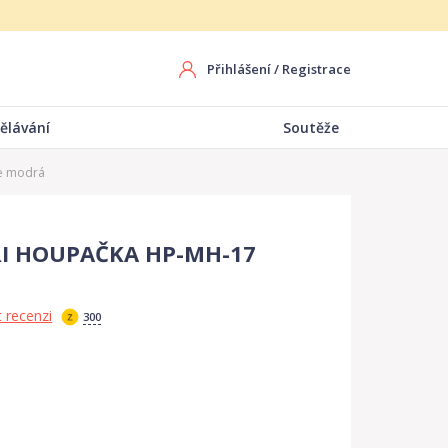
Přihlášení
/
Registrace
ělávání
Soutěže
e modrá
RI HOUPAČKA HP-MH-17
 recenzi
300