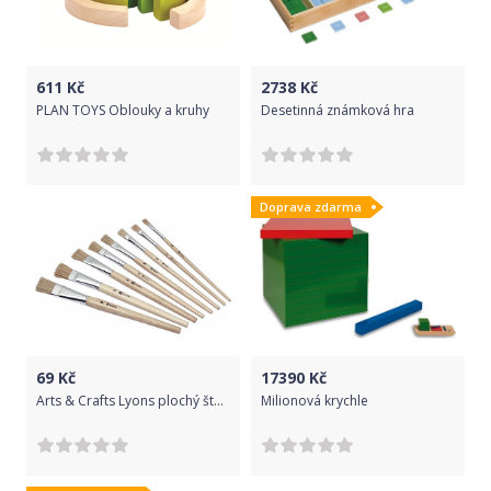
611
Kč
2738
Kč
PLAN TOYS Oblouky a kruhy
Desetinná známková hra
Doprava zdarma
69
Kč
17390
Kč
Arts & Crafts Lyons plochý štětec vel. 6, krátká lakovaná rukojeť (12 ks)
Milionová krychle