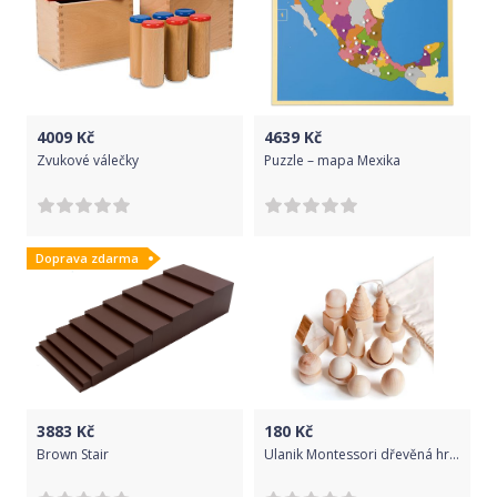
4009
Kč
4639
Kč
Zvukové válečky
Puzzle – mapa Mexika
Doprava zdarma
3883
Kč
180
Kč
Brown Stair
Ulanik Montessori dřevěná hračka "Wonderful bag"