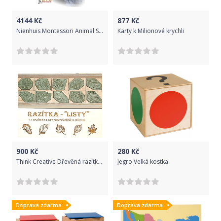
4144
Kč
877
Kč
Nienhuis Montessori Animal Stories
Karty k Milionové krychli
900
Kč
280
Kč
Think Creative Dřevěná razítka – LISTY (14 razítek s listy nejznámějších dřevin)
Jegro Velká kostka
Doprava zdarma
Doprava zdarma