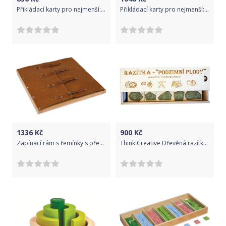
Přikládací karty pro nejmenší: Přeprava
Přikládací karty pro nejmenší: Dinosauři
1336
Kč
900
Kč
Zapínací rám s řemínky s přezkou
Think Creative Dřevěná razítka – PODZIMNÍ PLODY (10 razítek lesních plodů)