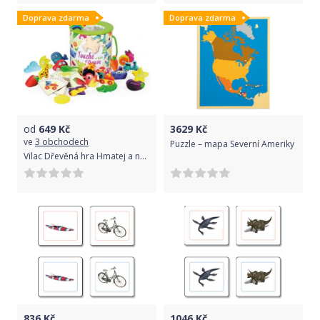
Doprava zdarma
Doprava zdarma
od
649
Kč
3629
Kč
ve
3 obchodech
Puzzle – mapa Severní Ameriky
Vilac Dřevěná hra Hmatej a najdi
836
Kč
1046
Kč