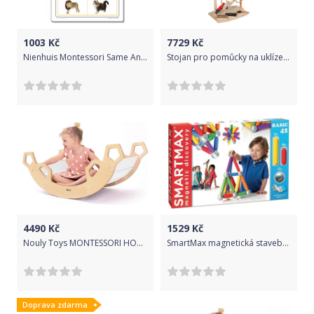
1003
Kč
7729
Kč
Nienhuis Montessori Same And Different
Stojan pro pomůcky na uklízení a čištění - praktický život
4490
Kč
1529
Kč
Nouly Toys MONTESSORI HOUPAČKA HP-MH-23 bílá
SmartMax magnetická stavebnice - Start XL (Basic 42) SMX501
Doprava zdarma