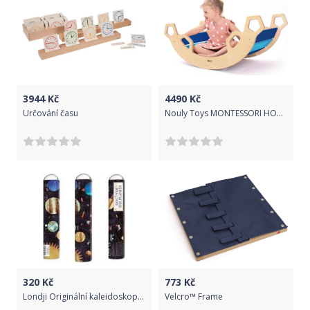
3944
Kč
4490
Kč
Určování času
Nouly Toys MONTESSORI HOUPAČKA HP-MH-14 modrá-sv.modrá
320
Kč
773
Kč
Londji Originální kaleidoskop - krasohled - Planety
Velcro™ Frame