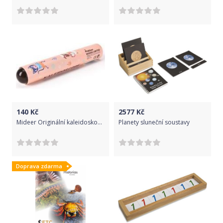
140
Kč
2577
Kč
Mideer Originální kaleidoskop - krasohled - Růžový
Planety sluneční soustavy
Doprava zdarma