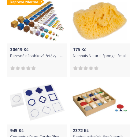
Doprava zdarma
30619
Kč
175
Kč
Barevné násobkové řetězy – umělé korálky volné
Nienhuis Natural Sponge: Small
945
Kč
2372
Kč
Geometric Form Cards: Blue & Yellow
Symboly větných členů, papírové, v krabičce