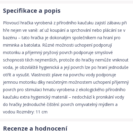
Specifikace a popis
Plovoucí hračka vyrobená z přírodního kaučuku zajistí zábavu při
hře nejen ve vaně: ať už koupání a sprchování nebo plácání se v
bazénu – tato hračka je dokonalým společníkem na hraní pro
miminka a batolata. Různé možnosti uchopení podporují
motoriku a příjemný pryžový povrch podporuje smyslové
schopnosti těch nejmenších, protože do hračky nemůže vniknout
voda, je obzvláště hygienická a její povrch lze po hraní jednoduše
otřít a vysušit. Vlastnosti: plave na povrchu vody podporuje
jemnou motoriku díky nesčetným možnostem uchopení příjemný
povrch pro stimulaci hmatu vyrobena z ekologického přírodního
kaučuku extra hygienický materiál – nedochází k pronikání vody
do hračky Jednoduché čištění: povrch omyvatelný mýdlem a
vodou Rozměry: 11 cm
Recenze a hodnocení