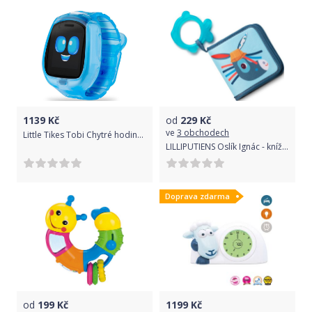
1139
Kč
od
229
Kč
ve
3 obchodech
Little Tikes Tobi Chytré hodinky - modré
LILLIPUTIENS Oslík Ignác - knížka do vody
Doprava zdarma
od
199
Kč
1199
Kč