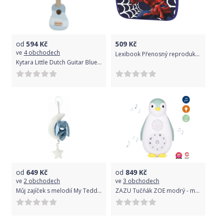
od
594
Kč
509
Kč
ve
4 obchodech
Lexibook Přenosný reproduktor Spider-Man Bluetooth
Kytara Little Dutch Guitar Blue 2021
od
649
Kč
od
849
Kč
ve
2 obchodech
ve
3 obchodech
Můj zajíček s melodií My Teddy Newborn collection Modrá 2020
ZAZU Tučňák ZOE modrý - musicbox s bezdrátovým reproduktorem Barva: modrá