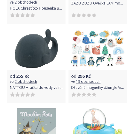
ve
2 obchodech
ZAZU ZUZU Ovečka SAM modrá - tr. budík Barva: modrá
HOLA Chrastítko Housenka Barva: modrá
od
255
Kč
od
296
Kč
ve
2 obchodech
ve
13 obchodech
NATTOU Hračka do vody velryba Blue 11 cm
Dřevěné magnetky džungle Vilac Tyrkysová 2020