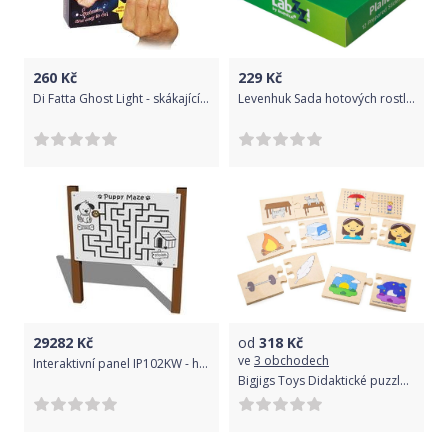
260
Kč
229
Kč
Di Fatta Ghost Light - skákající světlo - kouzlo, Pro dospělé
Levenhuk Sada hotových rostlinných preparátů LabZZ P12
29282
Kč
od
318
Kč
ve
3 obchodech
Interaktivní panel IP102KW - hnědá
Bigjigs Toys Didaktické puzzle Protiklady