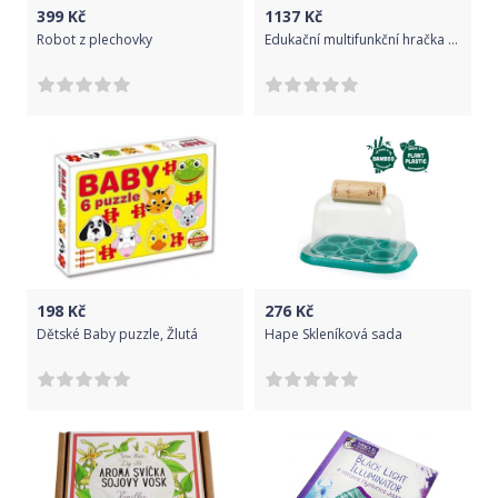
399
Kč
1137
Kč
Robot z plechovky
Edukační multifunkční hračka Baby Mix Xylofón, Dle obrázku
198
Kč
276
Kč
Dětské Baby puzzle, Žlutá
Hape Skleníková sada