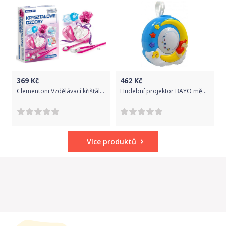
369
Kč
462
Kč
Clementoni Vzdělávací křišťálové ozdoby
Hudební projektor BAYO měsíček, Dle obrázku
Více produktů