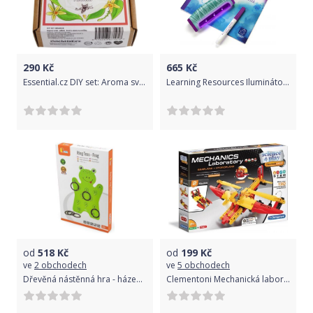
290
Kč
665
Kč
Essential.cz DIY set: Aroma svíčka sojový vosk - vanilka
Learning Resources Iluminátor - ultrafialové světlo
od
518
Kč
od
199
Kč
ve
2 obchodech
ve
5 obchodech
Dřevěná nástěnná hra - házení kroužků
Clementoni Mechanická laboratoř - Hydroplán, 130 dílků