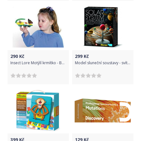
290
Kč
299
Kč
Insect Lore Motýlí krmítko - Butterfly Feeder
Model sluneční soustavy - svítící ve tmě
399
Kč
129
Kč