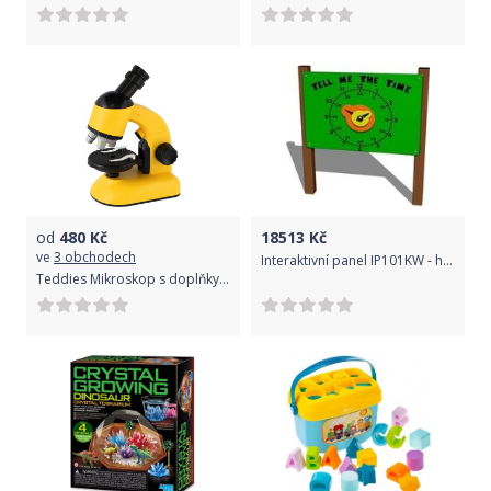
od
480
Kč
18513
Kč
ve
3 obchodech
Interaktivní panel IP101KW - hnědá
Teddies Mikroskop s doplňky plast 15cm na baterie se světlem v krabici 23x29x12cm