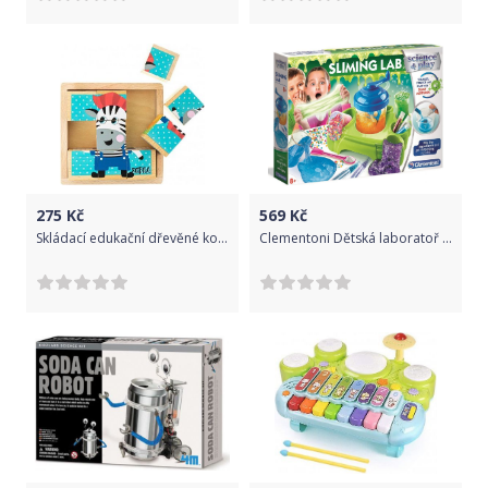
275
Kč
569
Kč
Skládací edukační dřevěné kostky v krabičce Akuku ZOO 9 ks, Dle obrázku
Clementoni Dětská laboratoř - Výroba slizu, velká sada