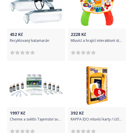
452
Kč
2228
Kč
Recyklovaný katamarán
Mluvící a hrající interaktivní stoleček New Baby s jezdícím vláčkem CZ/SK, Dle obrázku
1997
Kč
392
Kč
Chemie a světlo Tajemství světla
RAPPA IDO mluvící karty / Učíme se anglicky - OBLEČENÍ a DOPLŇKY