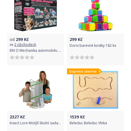
od
299
Kč
299
Kč
ve
2 obchodech
Doris barevné kostky 182 ks
EIN O Mechanika automobilu (8595582223333)
Doprava zdarma
2327
Kč
1539
Kč
Insect Lore Motýlí školní sada (33 housenek)
Beleduc Beleduc Vlnka