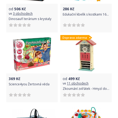
od
506
Kč
286
Kč
ve
3 obchodech
Edukační kbelík s kostkami 16 ks Akuku, Multicolor
Dinosauří terárium s krystaly
Doprava zdarma
369
Kč
od
499
Kč
ve
11 obchodech
Science4you Žertovná věda
Zkoumání zvířátek - Hmyzí domeček - hotel, Červený (Vilac)