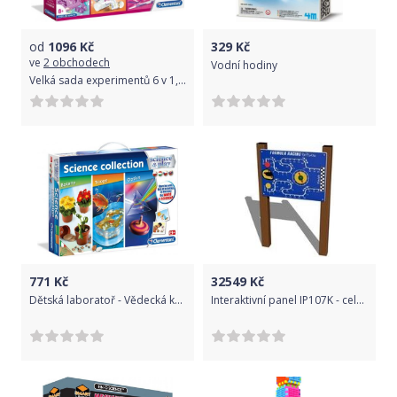
od
1096
Kč
329
Kč
ve
2 obchodech
Vodní hodiny
Velká sada experimentů 6 v 1, pro holky
771
Kč
32549
Kč
Dětská laboratoř - Vědecká kolekce 3 v 1
Interaktivní panel IP107K - celokovový