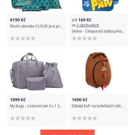
6190
Kč
od
169
Kč
ve
2 obchodech
Školní aktovka CLOUD pro prvňáčky - 5-dílný set, Step by Step Kouzelný zámek, certifikát AGR
Setino - Chlapecká taška přes rameno Tlapková patrola Paw Patrol - TEAM PAW / 21 x 15 x 8 cm
1899
Kč
1690
Kč
My Bags - Cestovní set 3 v 1 Sweet Dreams Grey
Dětský kufr na kolečkách Littlelife Wheelie Duffle Dinosaur uni