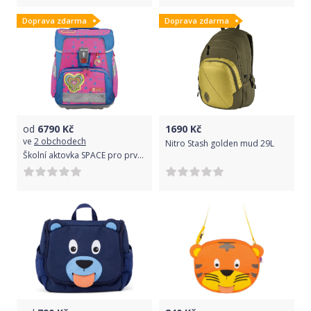
Doprava zdarma
Doprava zdarma
od
6790
Kč
1690
Kč
ve
2 obchodech
Nitro Stash golden mud 29L
Školní aktovka SPACE pro prvňáčky - 5-dílný set, Step by Step NEON Srdce, certifikát AGR