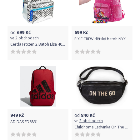
od
699
Kč
699
Kč
ve
2 obchodech
PIXIE CREW dětský batoh NYXX RŮŽOVÝ
Cerda Frozen 2 Batoh Elsa 40 cm
949
Kč
od
840
Kč
ve
3 obchodech
ADIDAS ED6891
Childhome Ledvinka On The Go Black