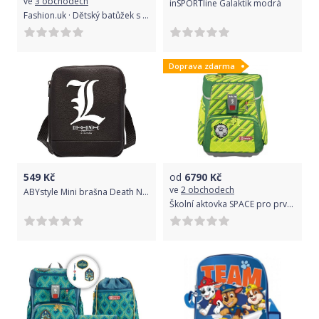
ve
3 obchodech
inSPORTline Galaktik modrá
Fashion.uk · Dětský batůžek s přední kapsou Minecraft
Doprava zdarma
549
Kč
od
6790
Kč
ve
2 obchodech
ABYstyle Mini brašna Death Note, barva černá
Školní aktovka SPACE pro prvňáčky - 5-dílný set, Step by Step NEON Fotbal, certifikát AGR