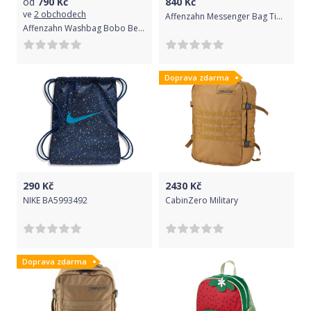
od
790
Kč
840
Kč
ve
2 obchodech
Affenzahn Messenger Bag Timmy Tiger - orange uni
Affenzahn Washbag Bobo Bear - petrol uni
Doprava zdarma
290
Kč
2430
Kč
NIKE BA5993492
CabinZero Military
Doprava zdarma