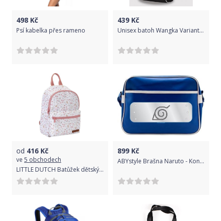
498
Kč
439
Kč
Psí kabelka přes rameno
Unisex batoh Wangka Varianta: modrá
od
416
Kč
899
Kč
ve
5 obchodech
ABYstyle Brašna Naruto - Konoha symbol, barva modrá
LITTLE DUTCH Batůžek dětský Květiny a motýli