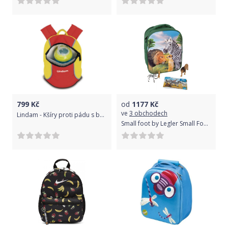
799
Kč
od
1177
Kč
ve
3 obchodech
Lindam - Kšíry proti pádu s batůžkem
Small foot by Legler Small Foot Animal Planet 3D batoh Savana