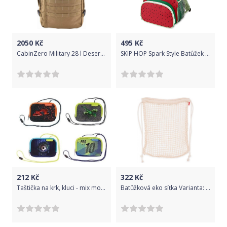
2050
Kč
495
Kč
CabinZero Military 28 l Desert Sand
SKIP HOP Spark Style Batůžek do školky Jahoda 3+
212
Kč
322
Kč
Taštička na krk, kluci - mix motivů
Batůžková eko síťka Varianta: přírodní