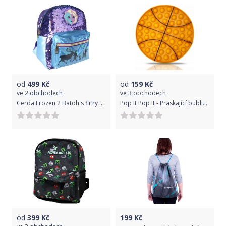
od
499
Kč
od
159
Kč
ve
2 obchodech
ve
3 obchodech
Cerda Frozen 2 Batoh s flitry 26 cm
Pop It Pop It - Praskající bubliny, silikonová, antistresová spol. hra, Basketbal
od
399
Kč
199
Kč