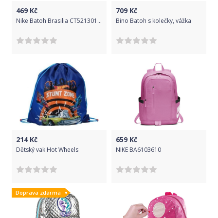
469
Kč
709
Kč
Nike Batoh Brasilia CT5213010 velikost MISC
Bino Batoh s kolečky, vážka
214
Kč
659
Kč
Dětský vak Hot Wheels
NIKE BA6103610
Doprava zdarma