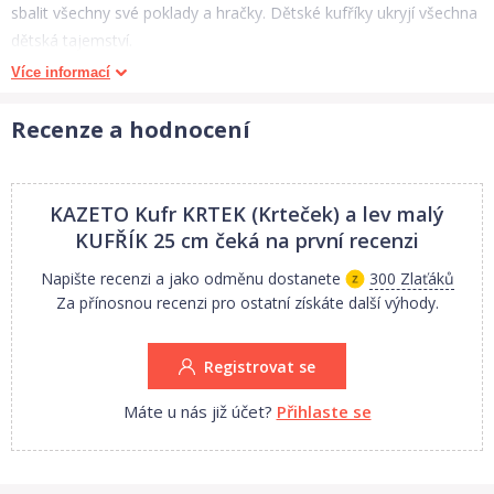
sbalit všechny své poklady a hračky. Dětské kufříky ukryjí všechna
dětská tajemství.
Více informací
Dětský kufřík z papírové lepenky s obrázky Krtečka od Zdeňka
Milera má kovové ouško a kovové zapínání. Dětské kufříky
Recenze a hodnocení
Kazeto jsou 100% recyklovatelné, použité barvy jsou ekologicky
nezávadné.
Rozměry 25 x 19 x 9 cm
KAZETO Kufr KRTEK (Krteček) a lev malý
KUFŘÍK 25 cm
čeká na první recenzi
Cena je uvedena za 1 kus hračky.
Napište recenzi a jako odměnu dostanete
300 Zlaťáků
Za přínosnou recenzi pro ostatní získáte další výhody.
Registrovat se
Máte u nás již účet?
Přihlaste se