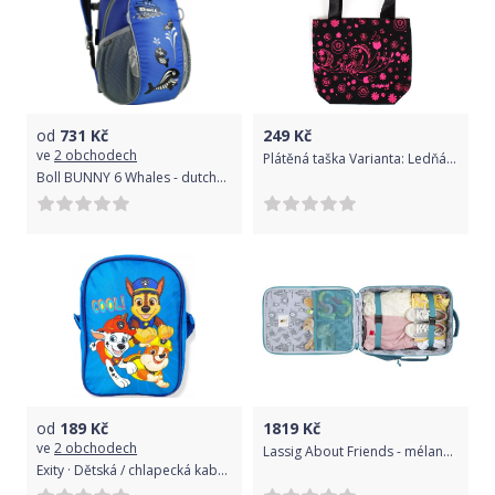
od
731
Kč
249
Kč
ve
2 obchodech
Plátěná taška Varianta: Ledňáček
Boll BUNNY 6 Whales - dutchblue
od
189
Kč
1819
Kč
ve
2 obchodech
Lassig About Friends - mélange pink uni
Exity · Dětská / chlapecká kabelka přes rameno / crossbag Tlapková patrola - Paw Patrol - motiv COOL!