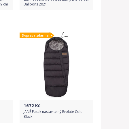
49 cm
Balloons 2021
Do obchodu
Doprava zdarma
Detail produktu
1672
Kč
JANÉ Fusak nastavitelný Evolute Cold
Black