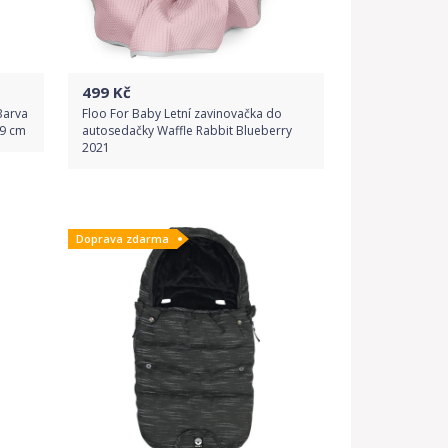
499
Kč
Barva
Floo For Baby Letní zavinovačka do
49 cm
autosedačky Waffle Rabbit Blueberry
2021
Do obchodu
Doprava zdarma
Detail produktu