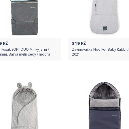
9
Kč
819
Kč
 Fusak SOFT DUO Minky jarní /
Zavinovačka Floo For Baby Rabbit 
mní, Barva melír šedý / modrá
2021
Do obchodu
Do obchodu
Detail produktu
Detail produktu