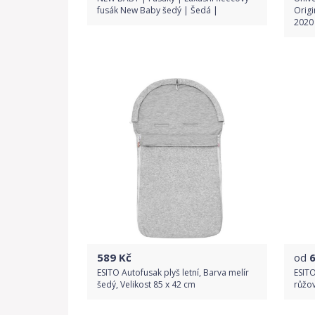
fusák New Baby šedý | Šedá |
Orig
2020
Porovnat ceny
589
Kč
od
ESITO Autofusak plyš letní, Barva melír
ESITO
šedý, Velikost 85 x 42 cm
růžov