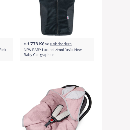
od
773
Kč
ve
6 obchodech
Pink
NEW BABY Luxusní zimní fusák New
Baby Car graphite
Porovnat ceny