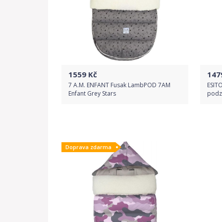
1559
Kč
147
7 A.M. ENFANT Fusak LambPOD 7AM
ESITO
Enfant Grey Stars
podzi
Do obchodu
Doprava zdarma
Detail produktu