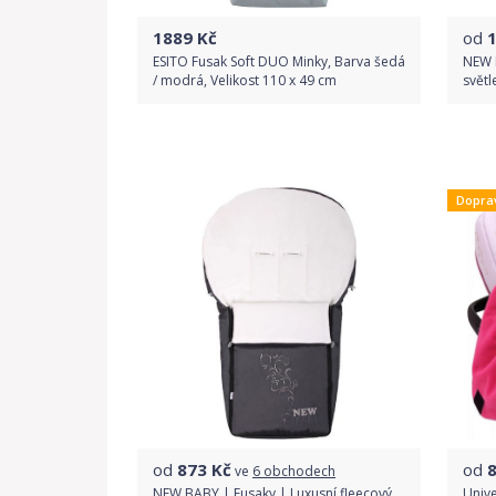
1889
Kč
od
ESITO Fusak Soft DUO Minky, Barva šedá
NEW 
/ modrá, Velikost 110 x 49 cm
světl
Do obchodu
Dopra
Detail produktu
od
873
Kč
od
ve
6 obchodech
NEW BABY | Fusaky | Luxusní fleecový
Univ