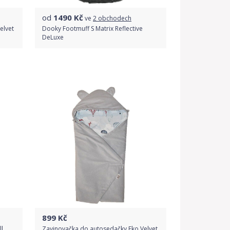
od
1490
Kč
ve
2 obchodech
elvet
Dooky Footmuff S Matrix Reflective
DeLuxe
Porovnat ceny
899
Kč
 ,
Zavinovačka do autosedačky Eko Velvet