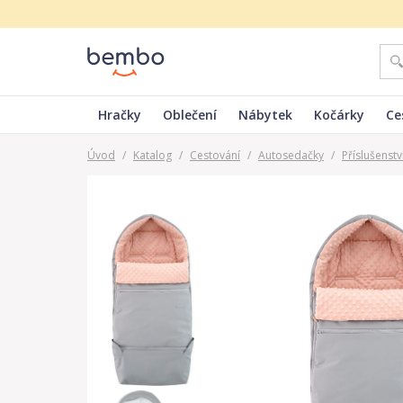
Hračky
Oblečení
Nábytek
Kočárky
Ce
Úvod
/
Katalog
/
Cestování
/
Autosedačky
/
Příslušenst