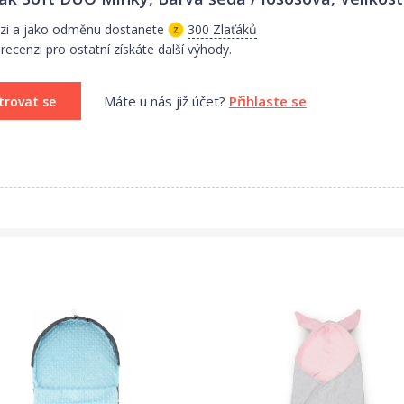
nzi a jako odměnu dostanete
300 Zlaťáků
ecenzi pro ostatní získáte další výhody.
Máte u nás již účet?
Přihlaste se
trovat se