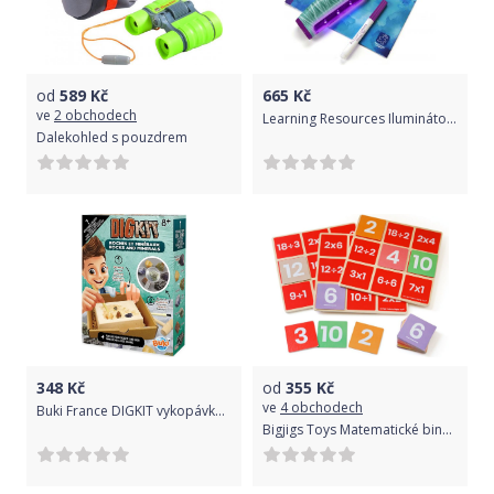
poskytne spoustu nekonečné zábavy, kromě toho hračka rozvíjí
schopnost technicky myslet a zároveň vytvoří vaši vlastní
jedinečnou strukturu, dá dítěti spoustu uspokojení a bude se na
svou práci cítit skutečně hrdě.
od
589
Kč
665
Kč
ve
2 obchodech
Learning Resources Iluminátor - ultrafialové světlo
Dalekohled s pouzdrem
Obsah balení:
- stolík
- židle
- deska pro zašroubování šroubů
- sada bloků různých tvarů
348
Kč
od
355
Kč
ve
4 obchodech
Buki France DIGKIT vykopávka minerální kameny
- barevné šrouby
Bigjigs Toys Matematické bingo Násobení a dělení
- elektrický šroubovák (vrtačka)