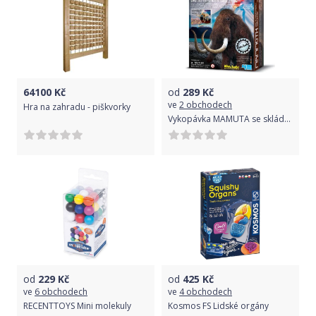
64100
Kč
od
289
Kč
ve
2 obchodech
Hra na zahradu - piškvorky
Vykopávka MAMUTA se skládací kostrou
od
229
Kč
od
425
Kč
ve
6 obchodech
ve
4 obchodech
RECENTTOYS Mini molekuly
Kosmos FS Lidské orgány