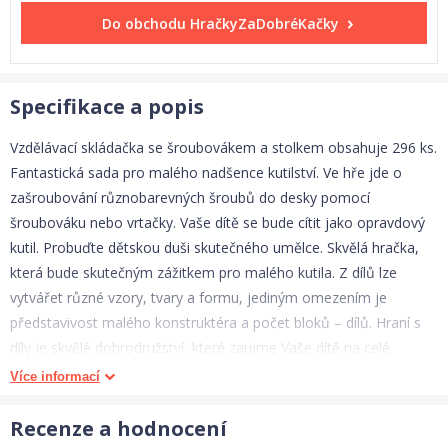
Do obchodu
HračkyZaDobréKačky
Specifikace a popis
Vzdělávací skládačka se šroubovákem a stolkem obsahuje 296 ks.
Fantastická sada pro malého nadšence kutilství. Ve hře jde o
zašroubování různobarevných šroubů do desky pomocí
šroubováku nebo vrtačky. Vaše dítě se bude cítit jako opravdový
kutil. Probuďte dětskou duši skutečného umělce. Skvělá hračka,
která bude skutečným zážitkem pro malého kutila. Z dílů lze
vytvářet různé vzory, tvary a formu, jediným omezením je
představivost malého konstruktéra a počet bloků – dílů. Hraní s
díly je skvělé dobrodružství, které zaujme Vaše dítě na celé
hodiny. Možnost vytvoření jedinečné budovy poskytne Vašemu
Více informací
dítěti spoustu uspokojení a radosti. Senzační sada, která dítě jistě
zabaví na dlouhé hodiny a poskytne mu spoustu fascinující
Recenze a hodnocení
zábavy. Nechce své dítě si hrát na skutečného konstruktéra. Po