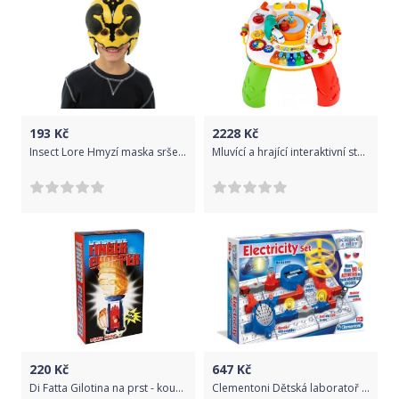
193
Kč
2228
Kč
Insect Lore Hmyzí maska sršeň - Bug Hedz
Mluvící a hrající interaktivní stoleček New Baby s jezdícím vláčkem CZ/SK, Dle obrázku
220
Kč
647
Kč
Di Fatta Gilotina na prst - kouzlo
Clementoni Dětská laboratoř - Elektronická sada