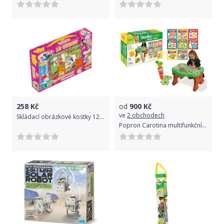
258
Kč
od
900
Kč
ve
2 obchodech
Skládací obrázkové kostky 12 ks pohádky růžové, Růžová
Popron Carotina multifunkční stolek