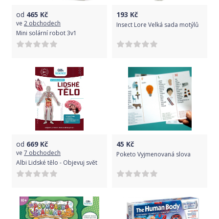
od
465
Kč
193
Kč
ve
2 obchodech
Insect Lore Velká sada motýlů
Mini solární robot 3v1
od
669
Kč
45
Kč
ve
7 obchodech
Poketo Vyjmenovaná slova
Albi Lidské tělo - Objevuj svět