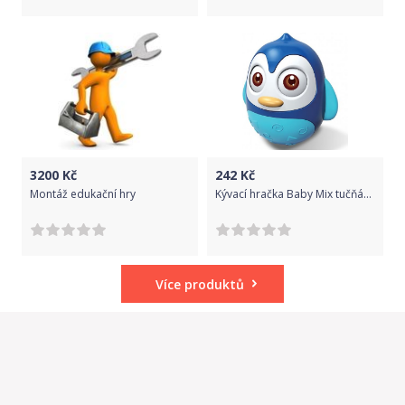
3200
Kč
242
Kč
Montáž edukační hry
Kývací hračka Baby Mix tučňák modrý, Modrá
Více produktů