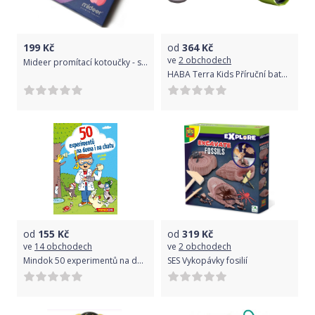
199
Kč
od
364
Kč
ve
2 obchodech
Mideer promítací kotoučky - sada pohádek 2
HABA Terra Kids Příruční baterka
od
155
Kč
od
319
Kč
ve
14 obchodech
ve
2 obchodech
Mindok 50 experimentů na doma i na chatu
SES Vykopávky fosilií