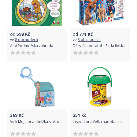
od
598
Kč
od
771
Kč
ve
8 obchodech
ve
3 obchodech
Albi Podmořská zahrada
Dětská laboratoř - Sada lidské tělo
369
Kč
251
Kč
Vulli Moje první knížka s aktivitami žirafa Sophie
Insect Lore Velká nádoba na brouky s lupou - Big Bug Magnifier Jar