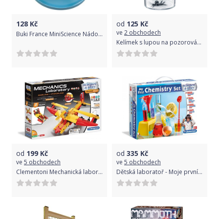
128
Kč
od
125
Kč
ve
2 obchodech
Buki France MiniScience Nádoba na brouky s lupou
Kelímek s lupou na pozorování hmyzu
od
199
Kč
od
335
Kč
ve
5 obchodech
ve
5 obchodech
Clementoni Mechanická laboratoř - Hydroplán, 130 dílků
Dětská laboratoř - Moje první chemická sada