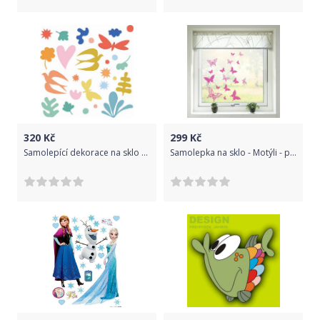
320
Kč
299
Kč
Samolepící dekorace na sklo - Ptáčci a motýlci
Samolepka na sklo - Motýli - purpurová