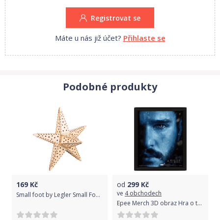
Registrovat se
Máte u nás již účet?
Přihlaste se
Podobné produkty
169
Kč
od
299
Kč
ve
4 obchodech
Small foot by Legler Small Foot Dřevěná svítící hvězda Nature
Epee Merch 3D obraz Hra o trůny