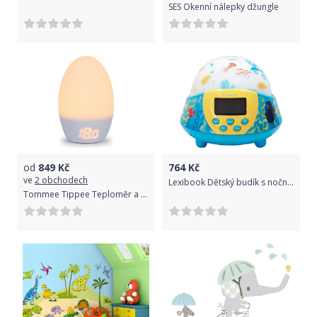
SES Okenní nálepky džungle
od
849
Kč
764
Kč
ve
2 obchodech
Lexibook Dětský budík s nočním světelným projektorem Disney Dory
Tommee Tippee Teploměr a noční světlo Gro Egg2