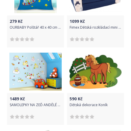
279
Kč
1099
Kč
OURBABY Polštář 40 x 40 cm VESMÍR 02
Fimex Dětská rozkládací mini pohovka Kočky
1489
Kč
590
Kč
SAMOLEPKY NA ZEĎ ANDĚLÉ 1,6 m2
Dětská dekorace Koník