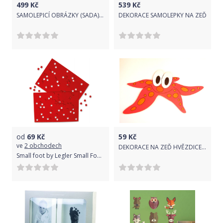
499
Kč
539
Kč
SAMOLEPICÍ OBRÁZKY (SADA) FROZEN
DEKORACE SAMOLEPKY NA ZEĎ
od
69
Kč
59
Kč
ve
2 obchodech
DEKORACE NA ZEĎ HVĚZDICE ČERVENÁ 15cm
Small foot by Legler Small Foot Sada červených hvězdiček