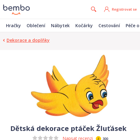
Registrovat se
Hračky
Oblečení
Nábytek
Kočárky
Cestování
Péče o
Dekorace a doplňky
Dětská dekorace ptáček Žluťásek
Napsat recenzi
300