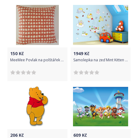
150
Kč
1949
Kč
MeeMee Povlak na polštářek Puntíky - série Afrika
Samolepka na zeď Mint Kitten Angels 597-0, 2,4 m2
206
Kč
609
Kč