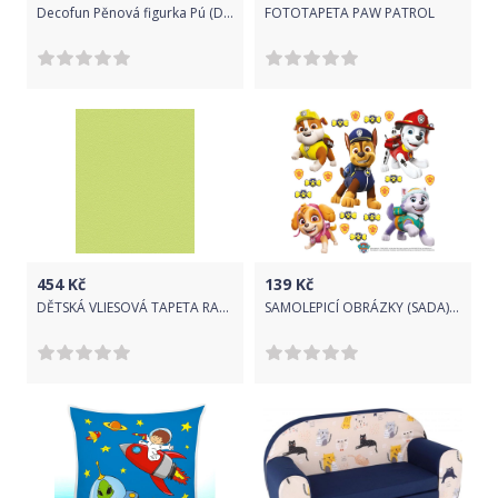
Decofun Pěnová figurka Pú (DEC23520) - do vyprodání zásob
FOTOTAPETA PAW PATROL
454
Kč
139
Kč
DĚTSKÁ VLIESOVÁ TAPETA RASCH KIDS & TEENS 469035
SAMOLEPICÍ OBRÁZKY (SADA) PAW PATROL