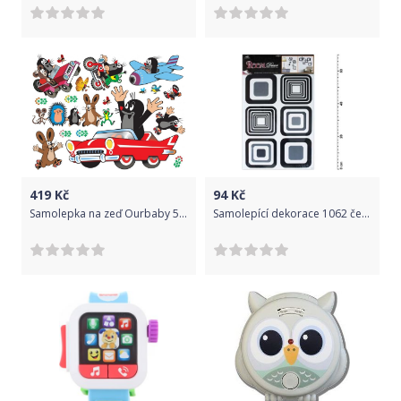
419
Kč
94
Kč
Samolepka na zeď Ourbaby 5241-0, 85x65 cm
Samolepící dekorace 1062 černé čtverce 70x42cm