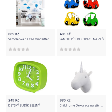
869
Kč
485
Kč
Samolepka na zeď Mint Kitten Clouds 6609-0,
SAMOLEPÍCÍ DEKORACE NA ZEĎ
249
Kč
980
Kč
DĚTSKÝ BUDÍK ZELENÝ
Childhome Dekorace na stěnu Unicorn