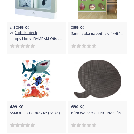
od
249
Kč
299
Kč
ve
2 obchodech
Samolepka na zeď Lesní zvířátka II
Happy Horse BAMBAM Otisk pro ručičku/nožičku inkoustový
499
Kč
690
Kč
SAMOLEPICÍ OBRÁZKY (SADA) NEMO
PĚNOVÁ SAMOLEPICÍ NÁSTĚNKA BUBLINA VELKÁ - KULATÁ - více barev