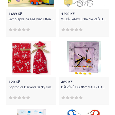
1489
Kč
1290
Kč
Samolepka na zeď Mint Kitten Dinosaurs 605-0, 1,6 m2
VELKÁ SAMOLEPKA NA ZEĎ SLON NA KOLE
120
Kč
469
Kč
Popron.cz Dárkové sáčky s mašlí - M
DŘEVĚNÉ HODINY MALÉ - FIALOVÉ S ŽIRAFOU