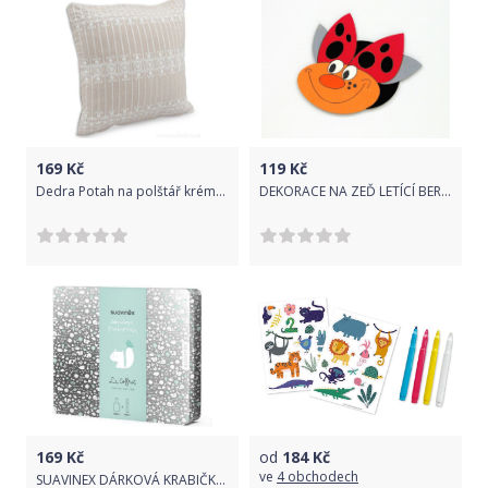
169
Kč
119
Kč
Dedra Potah na polštář krémový s ornamentem 45 x 45 cm
DEKORACE NA ZEĎ LETÍCÍ BERUŠKA 20cm
169
Kč
od
184
Kč
ve
4 obchodech
SUAVINEX DÁRKOVÁ KRABIČKA PLECHOVÁ HRANATÁ MEMORIES