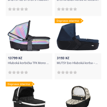
Doprava zdarma
13799
Kč
3193
Kč
Hluboká korbička TFK Mono Combi Glow in the Dark 2021
MUTSY Exo Hluboká korba – Pacific Black
Doprava zdarma