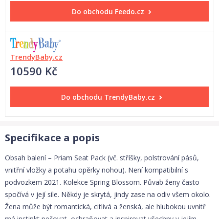
Do obchodu
Feedo.cz
TrendyBaby.cz
10590 Kč
Do obchodu
TrendyBaby.cz
Specifikace a popis
Obsah balení – Priam Seat Pack (vč. stříšky, polstrování pásů,
vnitřní vložky a potahu opěrky nohou). Není kompatibilní s
podvozkem 2021. Kolekce Spring Blossom. Půvab ženy často
spočívá v její síle. Někdy je skrytá, jindy zase na odiv všem okolo.
Žena může být romantická, citlivá a ženská, ale hlubokou uvnitř
má instinkt pečovat, ochraňovat a inspirovat všechny v jejím