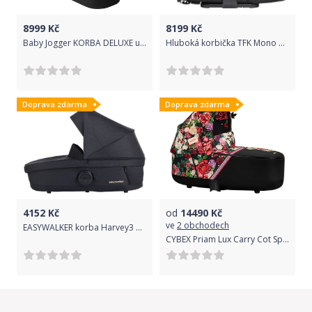
8999
Kč
8199
Kč
Baby Jogger KORBA DELUXE univerzální
Hluboká korbička TFK Mono Combi Black 2020
Doprava zdarma
Doprava zdarma
4152
Kč
od
14490
Kč
ve
2 obchodech
EASYWALKER korba Harvey3 Premium Gold Edition
CYBEX Priam Lux Carry Cot Spring Blossom Dark