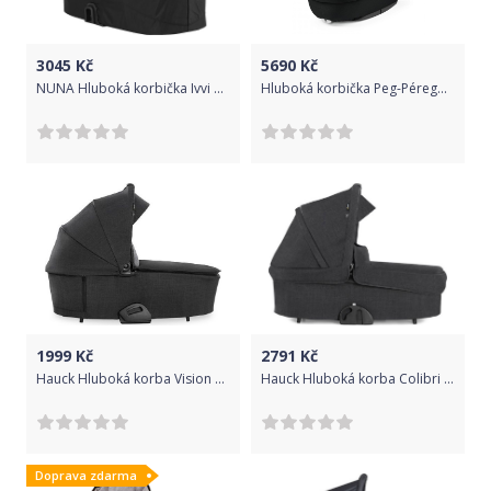
3045
Kč
5690
Kč
NUNA Hluboká korbička Ivvi CarryCot – Caviar
Hluboká korbička Peg-Pérego Culla Elite Graphic Gold 2021
1999
Kč
2791
Kč
Hauck Hluboká korba Vision X Pram Melange Black 2021
Hauck Hluboká korba Colibri Pram Melange Black 2021
Doprava zdarma