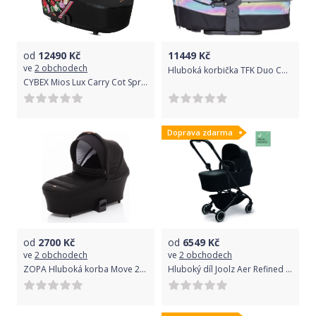
od
12490
Kč
11449
Kč
ve
2 obchodech
Hluboká korbička TFK Duo Combi Glow in the Dark 2020
CYBEX Mios Lux Carry Cot Spring Dark 2019
Doprava zdarma
od
2700
Kč
od
6549
Kč
ve
2 obchodech
ve
2 obchodech
ZOPA Hluboká korba Move 2019 Night Black
Hluboký díl Joolz Aer Refined Black 2021