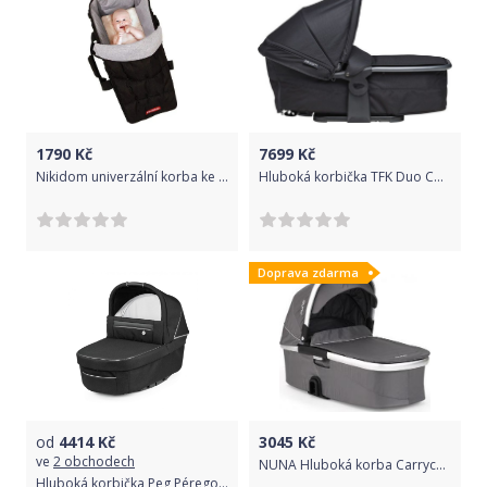
1790
Kč
7699
Kč
Nikidom univerzální korba ke kočárku, měkká a přenosná
Hluboká korbička TFK Duo Combi Black 2020
Doprava zdarma
od
4414
Kč
3045
Kč
ve
2 obchodech
NUNA Hluboká korba Carrycot 2017 - Graphite S
Hluboká korbička Peg Pérego Culla Primonido GT4 Black Shine 2021