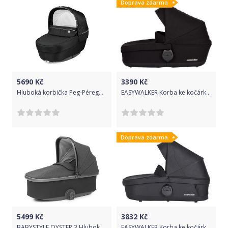
Doprava zdarma
5690
Kč
3390
Kč
Hluboká korbička Peg-Pérego Culla Elite Black Shine 2021
EASYWALKER Korba ke kočárku Harvey2 Peak Polar Black 2020
Doprava zdarma
5499
Kč
3832
Kč
BABYSTYLE OYSTER 3 Hluboká korba s pláštěnkou Pepper/City Grey rám 2019
EASYWALKER Korba ke kočárku Harvey3 Premium Jet Black All Black