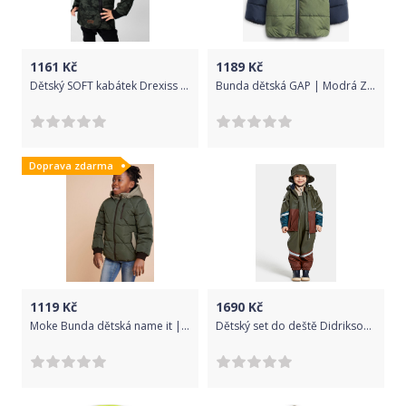
1161
Kč
1189
Kč
Dětský SOFT kabátek Drexiss ARMY/BLACK Velikost: 92-98
Bunda dětská GAP | Modrá Zelená | Chlapecké | 12-18 měsíců
Doprava zdarma
1119
Kč
1690
Kč
Moke Bunda dětská name it | Zelená | Chlapecké | 146
Dětský set do deště Didriksons Waterman Khaki zelená Velikost: 90