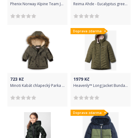
Phenix Norway Alpine Team Jr. Jacket - YG 140
Reima Ahde - Eucalyptus green 104
Doprava zdarma
723
Kč
1979
Kč
Minoti Kabát chlapecký Parka podšitý chlupem, Minoti, RANGER 2, zelená - 122/128
Heavenly™ Long Jacket Bunda dětská Columbia | Zelená | Dívčí | XL
Doprava zdarma