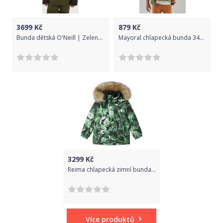
3699
Kč
879
Kč
Bunda dětská O'Neill | Zelená | Chlapecké | 170
Mayoral chlapecká bunda 3416 - 089 Velikost: 122
3299
Kč
Reima chlapecká zimní bunda Niisi 521643A-8592 92 zelená
Více produktů