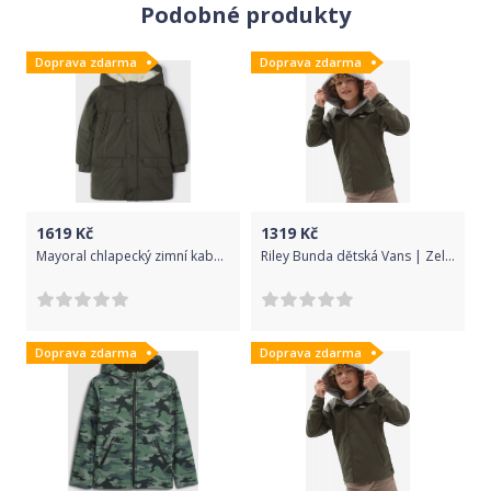
Podobné produkty
Doprava zdarma
Doprava zdarma
1619
Kč
1319
Kč
Mayoral chlapecký zimní kabát s kožešinou 4462 - 82 Velikost: 104
Riley Bunda dětská Vans | Zelená | Chlapecké | S
Doprava zdarma
Doprava zdarma