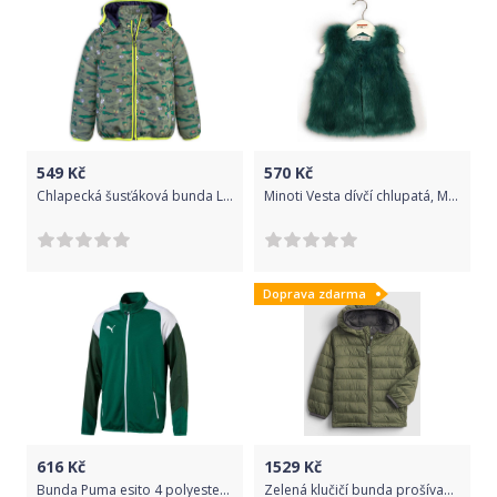
549
Kč
570
Kč
Chlapecká šusťáková bunda LEMON BERET KROKODÝLI zelená Velikost: 92-98
Minoti Vesta dívčí chlupatá, Minoti, FORTUNE 5, zelená - 122/128
Doprava zdarma
616
Kč
1529
Kč
Bunda Puma esito 4 polyester kids f05 655223k-005 Velikost 164
Zelená klučičí bunda prošívaná - 80-86