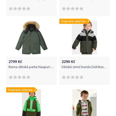
Doprava zdarma
2799
Kč
2290
Kč
Reima dětská parka Naapuri 531351-8510 122 zelená
Dětská zimní bunda Didriksons Lux Deep Green Velikost: 80
Doprava zdarma