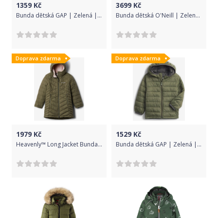
1359
Kč
3699
Kč
Bunda dětská GAP | Zelená | Chlapecké | XXL
Bunda dětská O'Neill | Zelená | Chlapecké | 176
Doprava zdarma
Doprava zdarma
1979
Kč
1529
Kč
Heavenly™ Long Jacket Bunda dětská Columbia | Zelená | Dívčí | M
Bunda dětská GAP | Zelená | Chlapecké | 3 roky