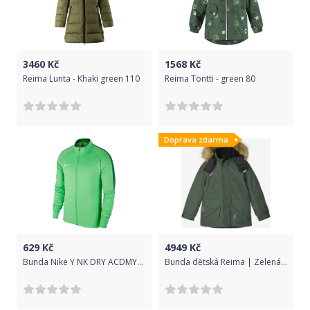
3460
Kč
1568
Kč
Reima Lunta - Khaki green 110
Reima Tontti - green 80
Doprava zdarma
629
Kč
4949
Kč
Bunda Nike Y NK DRY ACDMY18 TRK JKT K 893751-361 Velikost XS (122-128 cm)
Bunda dětská Reima | Zelená | Chlapecké | 134