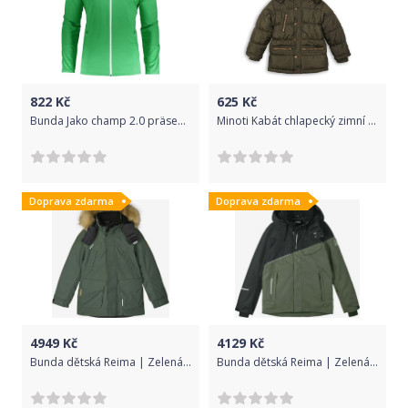
822
Kč
625
Kč
Bunda Jako champ 2.0 präsentations kids 9820k-022 Velikost 128
Minoti Kabát chlapecký zimní prošívaný, Minoti, MONO 3, khaki - 122/128
Doprava zdarma
Doprava zdarma
4949
Kč
4129
Kč
Bunda dětská Reima | Zelená | Chlapecké | 140
Bunda dětská Reima | Zelená | Chlapecké | 164