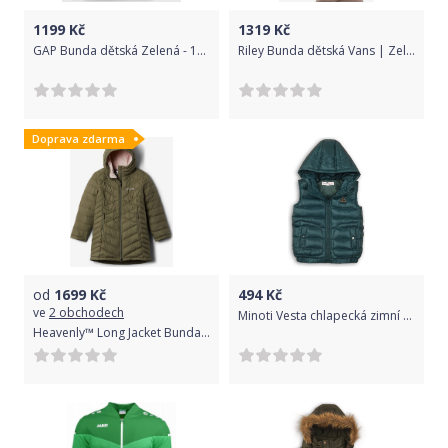
1199
Kč
1319
Kč
GAP Bunda dětská Zelená - 158
Riley Bunda dětská Vans | Zelená | Chlapecké | XL
Doprava zdarma
od
1699
Kč
494
Kč
ve
2 obchodech
Minoti Vesta chlapecká zimní Puffa, Minoti, EXPO 6, zelená
Heavenly™ Long Jacket Bunda dětská Columbia | Zelená | Dívčí | S