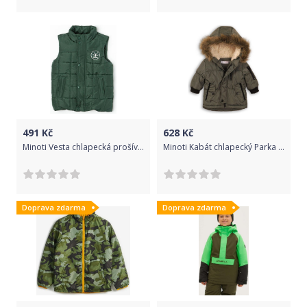
491
Kč
628
Kč
Minoti Vesta chlapecká prošívaná, Minoti, MAPLE 2, zelená - 98/104
Minoti Kabát chlapecký Parka podšitý chlupem, Minoti, RANGER 2, zelená - 92/98
Doprava zdarma
Doprava zdarma