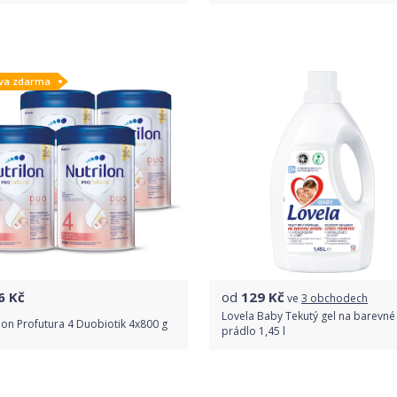
Porovnat ceny
Porovnat ceny
va zdarma
6
Kč
od
129
Kč
ve
3 obchodech
Lovela Baby Tekutý gel na barevné
lon Profutura 4 Duobiotik 4x800 g
prádlo 1,45 l
Do obchodu
Porovnat ceny