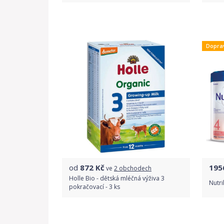
Do obchodu
Dopra
Detail produktu
od
872
Kč
195
ve
2 obchodech
Holle Bio - dětská mléčná výživa 3
Nutri
pokračovací - 3 ks
Porovnat ceny