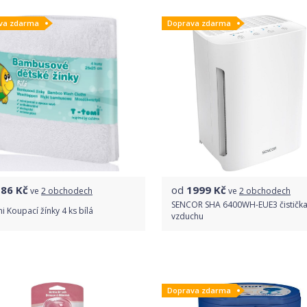
va zdarma
Doprava zdarma
Detail produktu
186
Kč
od
1999
Kč
ve
2 obchodech
ve
2 obchodech
SENCOR SHA 6400WH-EUE3 čističk
i Koupací žínky 4 ks bílá
vzduchu
1
recenze
5.0
Porovnat ceny
Porovnat ceny
Doprava zdarma