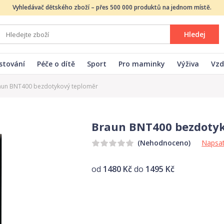
Vyhledávač dětského zboží – přes 500 000 produktů na jednom místě.
Hledej
stování
Péče o dítě
Sport
Pro maminky
Výživa
Vzd
aun BNT400 bezdotykový teploměr
Braun BNT400 bezdotyk
Napsat
(Nehodnoceno)
od
1480 Kč
do
1495 Kč