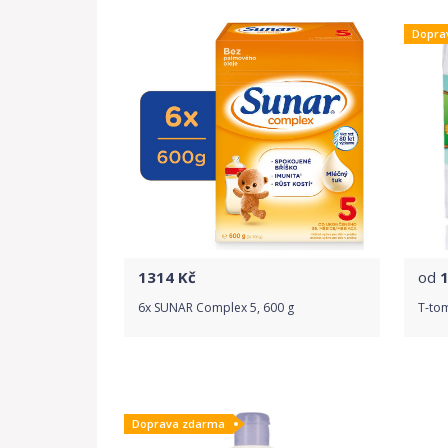
Dopra
1314
Kč
od
6x SUNAR Complex 5, 600 g
T-tom
Do obchodu
Doprava zdarma
Detail produktu