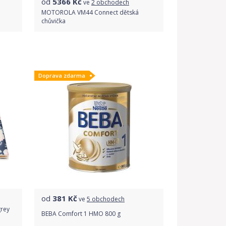
od
5366
Kč
ve
2 obchodech
MOTOROLA VM44 Connect dětská
chůvička
Porovnat ceny
Doprava zdarma
od
381
Kč
ve
5 obchodech
grey
BEBA Comfort 1 HMO 800 g