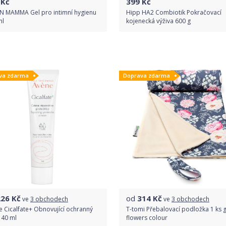
Kč
399
Kč
N MAMMA Gel pro intimní hygienu
Hipp HA2 Combiotik Pokračovací
ml
kojenecká výživa 600 g
Do obchodu
Do obchodu
va zdarma
Doprava zdarma
Detail produktu
Detail produktu
226
Kč
od
314
Kč
ve
3 obchodech
ve
3 obchodech
 Cicalfate+ Obnovující ochranný
T-tomi Přebalovací podložka 1 ks 
 40 ml
flowers colour