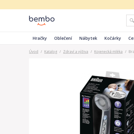
Hračky
Oblečení
Nábytek
Kočárky
Ce
Úvod
/
Katalog
/
Zdraví a výživa
/
Kojenecká mléka
/
Br