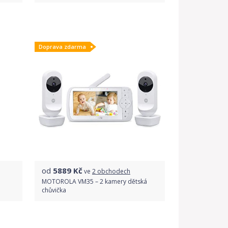
Porovnat ceny
Doprava zdarma
od
5889
Kč
ve
2 obchodech
MOTOROLA VM35 – 2 kamery dětská
chůvička
Porovnat ceny