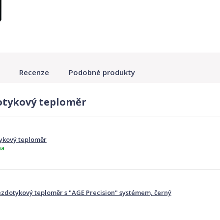
Recenze
Podobné produkty
otykový teploměr
ykový teploměr
ma
ezdotykový teploměr s "AGE Precision" systémem, černý