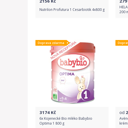
2156
Kč
279
HELA
Nutrilon Profutura 1 Cesarbiotik 4x800 g
200 
Do obchodu
Doprava zdarma
Dopra
Detail produktu
3174
Kč
od
6x Kojenecké Bio mléko Babybio
Avène
Optima 1 800 g
krém