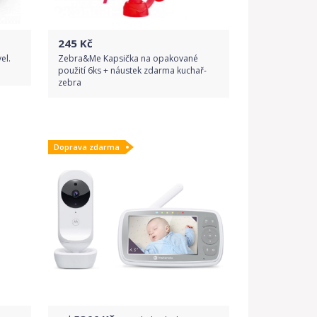
245
Kč
el.
Zebra&Me Kapsička na opakované
použití 6ks + náustek zdarma kuchař-
zebra
1
recenze
5.0
Do obchodu
Doprava zdarma
Detail produktu