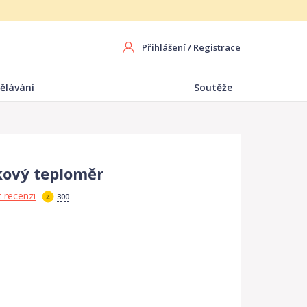
Přihlášení
/
Registrace
ělávání
Soutěže
ový teploměr
 recenzi
300