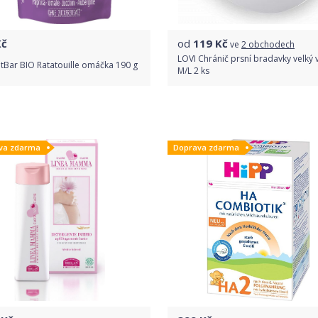
č
od
119
Kč
ve
2 obchodech
LOVI Chránič prsní bradavky velký v
tBar BIO Ratatouille omáčka 190 g
M/L 2 ks
Do obchodu
Porovnat ceny
va zdarma
Doprava zdarma
Detail produktu