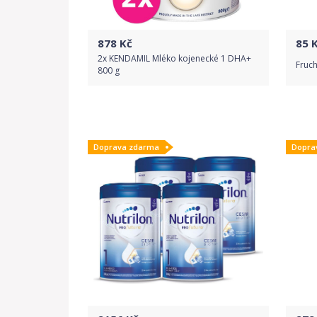
878
Kč
85
K
2x KENDAMIL Mléko kojenecké 1 DHA+
Fruch
800 g
Do obchodu
Doprava zdarma
Dopra
Detail produktu