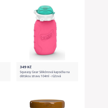
349
Kč
a
Squeasy Gear Silikónová kapsička na
dětskou stravu 104ml - růžová
Do obchodu
Detail produktu