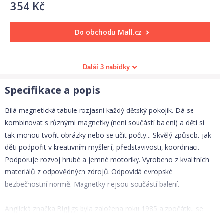
354 Kč
Do obchodu
Mall.cz
Další 3 nabídky
Specifikace a popis
Bílá magnetická tabule rozjasní každý dětský pokojík. Dá se
kombinovat s různými magnetky (není součástí balení) a děti si
tak mohou tvořit obrázky nebo se učit počty... Skvělý způsob, jak
děti podpořit v kreativním myšlení, představivosti, koordinaci.
Podporuje rozvoj hrubé a jemné motoriky. Vyrobeno z kvalitních
materiálů z odpovědných zdrojů. Odpovídá evropské
bezbečnostní normě. Magnetky nejsou součástí balení.
Anglická značka Bigjigs byla založena roku 1985 a zpočátku se