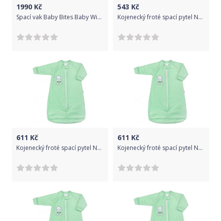
1990
Kč
543
Kč
Spací vak Baby Bites Baby Winter 0-18 m Esmerald Green 2018
Kojenecký froté spací pytel New Baby medvídek mátový, Zelená, 68 (4-6m)
611
Kč
611
Kč
Kojenecký froté spací pytel New Baby medvídek mátový, Zelená, 80 (9-12m)
Kojenecký froté spací pytel New Baby medvídek mátový, Zelená, 92 (18-24m)