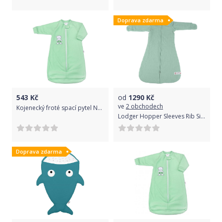
Doprava zdarma
543
Kč
od
1290
Kč
ve
2 obchodech
Kojenecký froté spací pytel New Baby medvídek mátový - Kojenecký froté spací pytel New Baby medvídek mátový
Lodger Hopper Sleeves Rib Silt Green 50/62
Doprava zdarma