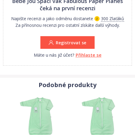
Bebe Jou Spací vak Fabulous Paper Planes
- od cca 6 měsíců
čeká na první recenzi
Napište recenzi a jako odměnu dostanete
300 Zlaťáků
Letní spací pytel má hodnotu výhřevnosti TOG 0,7.
Za přínosnou recenzi pro ostatní získáte další výhody.
Praní na 40 st.C, možné sušit v sušičce na nízkou teplotu
Rozměr balení 90x46x1cm, hmotnost 0,270kg
Registrovat se
Máte u nás již účet?
Přihlaste se
Podobné produkty