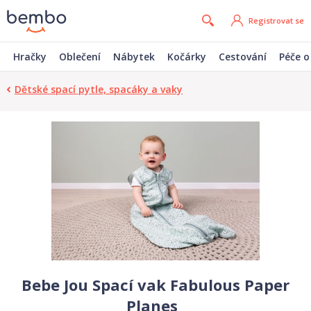
Registrovat se
Hračky
Oblečení
Nábytek
Kočárky
Cestování
Péče o
Dětské spací pytle, spacáky a vaky
Bebe Jou Spací vak Fabulous Paper
Planes