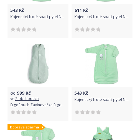
543
Kč
611
Kč
Kojenecký froté spací pytel New Baby medvídek mátový - Kojenecký froté spací pytel New Baby medvídek mátový
Kojenecký froté spací pytel New Baby medvídek mátový - Kojenecký froté spací pytel New Baby medvídek mátový
od
999
Kč
543
Kč
ve
2 obchodech
Kojenecký froté spací pytel New Baby medvídek mátový, Zelená, 74 (6-9m)
ErgoPouch Zavinovačka ErgoCocoon 1,0tog 6-12m Sage 2020
Doprava zdarma