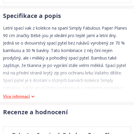
Specifikace a popis
Letní spací vak z kolekce na spaní Simply Fabulous Paper Planes
90 cm značky Bébé-jou je ideální pro teplé jarní a letní dny.
Jedná se o dvouvrstvý spací pytel bez rukávů vyrobený ze 70 %
bambusu a 30 % bavlny. Tato kombinace z něj činí nejen
prodyšný, ale i měkký a pohodlný spací pytel. Bambus také
zajišťuje, že tkanina je po vyprání stále velmi měkká. Spací pytel
má na přední straně krytý zip pro ochranu krku Vašeho dítěte.
Spací pytel je k dostání v různých barvách kolekce Simply
Fabulous, takže jej můžete kombinovat s ostatními produkty z
této kolekce.
Více informací
- z jemňoučkého materiálu
- 70% bambus, 30% bavlna
Recenze a hodnocení
- dvouvrstvý
- TOG 0,7
- schválení Öeko Tex 100