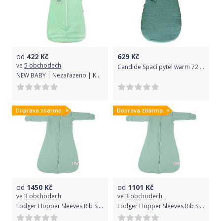
od
422
Kč
629
Kč
ve
5 obchodech
Candide Spací pytel warm 72 cm zelená
NEW BABY | Nezařazeno | Kojenecký froté spací pytel New Baby medvídek mátový | Zelená | 92 (18-24m)
Doprava zdarma
Doprava zdarma
od
1450
Kč
od
1101
Kč
ve
3 obchodech
ve
3 obchodech
Lodger Hopper Sleeves Rib Silt Green 68/80
Lodger Hopper Sleeves Rib Silt Green 86/98