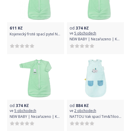
611
Kč
od
374
Kč
ve
5 obchodech
Kojenecký froté spací pytel New Baby medvídek mátový, Zelená, 86 (12-18m)
NEW BABY | Nezařazeno | Kojenecký froté spací pytel New Baby medvídek mátový | Zelená | 68 (4-6m)
od
374
Kč
od
884
Kč
ve
5 obchodech
ve
2 obchodech
NEW BABY | Nezařazeno | Kojenecký froté spací pytel New Baby medvídek mátový | Zelená | 62 (3-6m)
NATTOU Vak spací Tim&Tiloo 70 cm