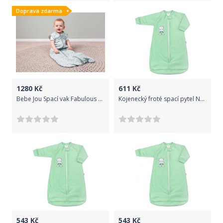
Doprava zdarma
1280
Kč
611
Kč
Bebe Jou Spací vak Fabulous Paper Planes
Kojenecký froté spací pytel New Baby medvídek mátový - Kojenecký froté spací pytel New Baby medvídek mátový
543
Kč
543
Kč