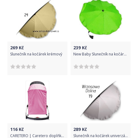
269
Kč
239
Kč
Slunečník na kočárek krémový
New Baby Slunečník na kočárek zelený
116
Kč
289
Kč
CARETERO | Caretero doplňky | Sluneční clona na kočárek CARETERO pink | Růžová |
Slunečník na kočárek univerzální 19