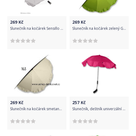
269
Kč
269
Kč
Slunečník na kočárek Sensillo světle šedý č.16
Slunečník na kočárek zelený G96
269
Kč
257
Kč
Slunečník na kočárek smetanovokrémový č.163
Slunečník, deštník univerzální do kočárku - růžový