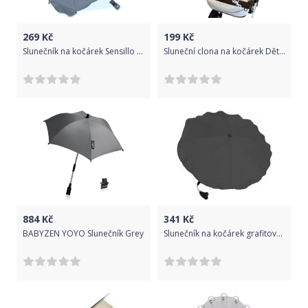
269
Kč
199
Kč
Slunečník na kočárek Sensillo slonová šedá
Sluneční clona na kočárek Dětský svět Mobile bavlněná bílá
884
Kč
341
Kč
BABYZEN YOYO Slunečník Grey
Slunečník na kočárek grafitový, Šedá