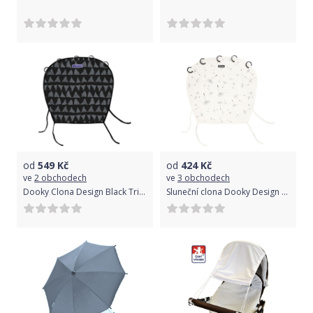
od
549
Kč
od
424
Kč
ve
2 obchodech
ve
3 obchodech
Dooky Clona Design Black Tribal
Sluneční clona Dooky Design Dandelion 2020