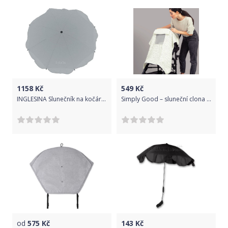
1158
Kč
549
Kč
INGLESINA Slunečník na kočárek INGLESINA 2018 Silver
Simply Good – sluneční clona na kočárek LINKY
od
575
Kč
143
Kč