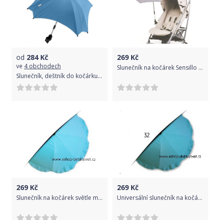
od
284
Kč
269
Kč
ve
4 obchodech
Slunečník na kočárek Sensillo světle šedý Palermo
Slunečník, deštník do kočárku Baby Nellys ® - modrý
269
Kč
269
Kč
Slunečník na kočárek světle modrý
Universální slunečník na kočárek tyrkysový č.32