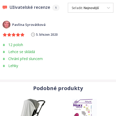
pružina
Uživatelské recenze
Seřadit:
Nejnovější
1
Snadné otevírání a zavírání pomocí tlačítka
Pavlína Syrovátková
Vhodné pro: kočárky s kulatou i oválnou trubkou rámu ,
5. březen 2020
průměr do 30cm
12 poloh
Lehce se skládá
varianta Deluxe : stříbrná fólie na vnitřní straně slunečníku
Chrání před sluncem
zamezí hromadění tepla pod slunečníkem
Lehky
Podobné produkty