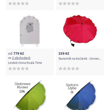
od
779
Kč
339
Kč
ve
2 obchodech
Slunečník na kočárek - červený, Červená
Leokid clona Koala Time