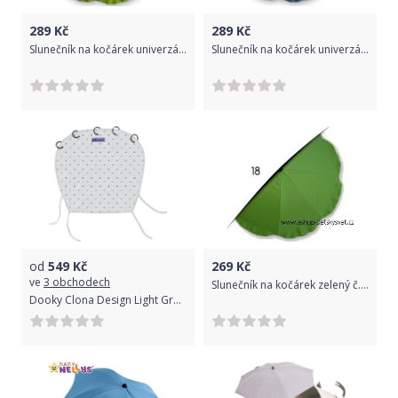
289
Kč
289
Kč
Slunečník na kočárek univerzální G96
Slunečník na kočárek univerzální 14
od
549
Kč
269
Kč
ve
3 obchodech
Slunečník na kočárek zelený č.18
Dooky Clona Design Light Grey Crowns