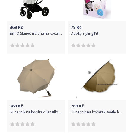
369
Kč
79
Kč
ESITO Sluneční clona na kočárek Rain, Barva rain, Velikost 100 x 70 cm
Dooky Styling Kit
269
Kč
269
Kč
Slunečník na kočárek Sensillo béžový
Slunečník na kočárek světle hnědý KH