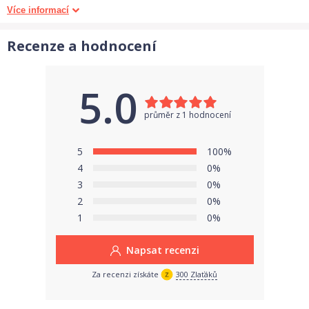
Univerzální svorka umožňuje snadné připevnění slunečníku k
Více informací
rámu kočárku.
Recenze a hodnocení
Svorka je kompatibilní se všemi běžnými modely kočárků s
kulatou i oválnou trubkou rámu s průměrem až 30 mm.
5.0
Lze lehce a rychle odejmout / připojit ke kočárku. Velice
průměr z 1 hodnocení
praktické např. při skládání kočárku apd….
5
100%
4
0%
Slunečník je nastavitelný do 12 ti poloh. V horní části je ohebná
3
0%
pružina.
2
0%
1
0%
Slunečník lze proto polohovat dle směru slunečního světla.
Napsat recenzi
Špičky deštníku jsou pokryty aby nedošlo ke zranění.
Za recenzi získáte
300 Zlaťáků
Dolní část nastavitelná do 12 poloh, v horní části ohebná