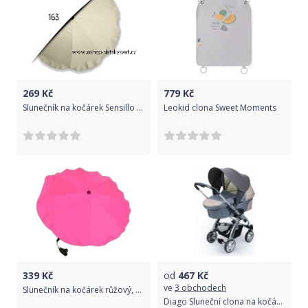
269
Kč
779
Kč
Slunečník na kočárek Sensillo smetanovokrémový č.163
Leokid clona Sweet Moments
339
Kč
od
467
Kč
ve
3 obchodech
Slunečník na kočárek růžový, Růžová
Diago Sluneční clona na kočárek UNIVERZÁLNÍ