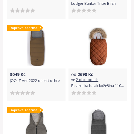
Lodger Bunker Tribe Birch
Doprava zdarma
3049
Kč
od
2690
Kč
ve
2 obchodech
JOOLZ Aer 2022 desert ochre
Beztroska fusak kožešina 110 cm Cinnamon
Doprava zdarma