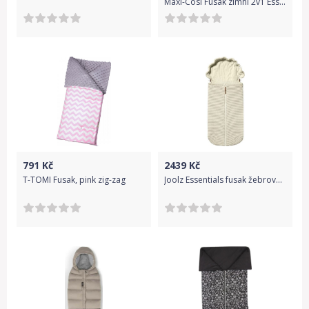
Maxi-Cosi Fusak zimní 2v1 Essential Graphite
791
Kč
2439
Kč
T-TOMI Fusak, pink zig-zag
Joolz Essentials fusak žebrovaný | Off-white