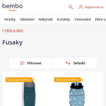
Registrovat se
Hračky
Oblečení
Nábytek
Kočárky
Cestování
Péče o
Péče o dítě
Fusaky
Filtrovat
Seřadit
Doprava zdarma
Doprava zdarma