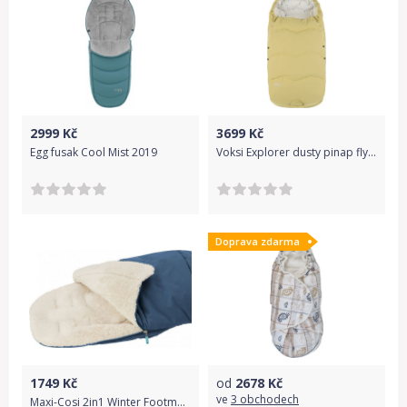
2999
Kč
3699
Kč
Egg fusak Cool Mist 2019
Voksi Explorer dusty pinap flying
Doprava zdarma
1749
Kč
od
2678
Kč
ve
3 obchodech
Maxi-Cosi 2in1 Winter Footmuf Essencial Black