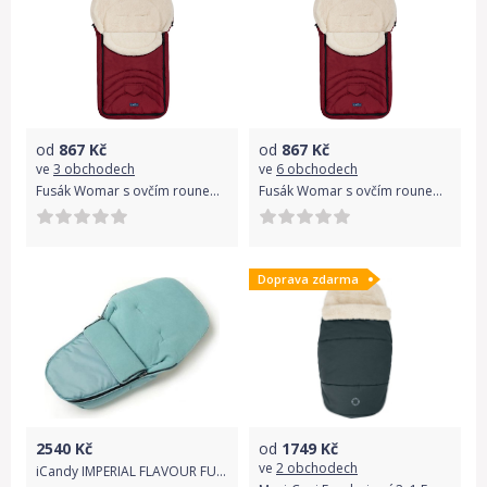
od
867
Kč
od
867
Kč
ve
3 obchodech
ve
6 obchodech
Fusák Womar s ovčím rounem vínový
Fusák Womar s ovčím rounem petrolejový
Doprava zdarma
2540
Kč
od
1749
Kč
ve
2 obchodech
iCandy IMPERIAL FLAVOUR FUSAK