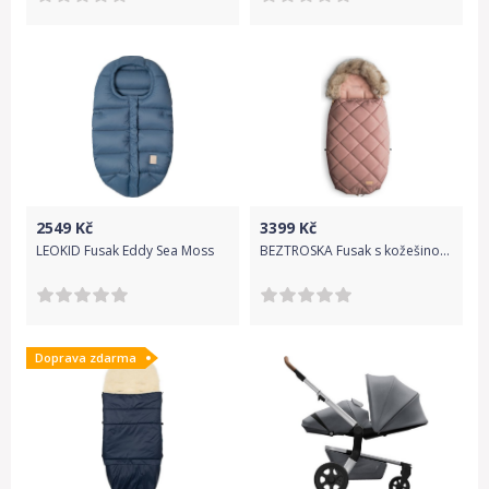
2549
Kč
3399
Kč
LEOKID Fusak Eddy Sea Moss
BEZTROSKA Fusak s kožešinou 110cm (6-36 měs), pink powder
Doprava zdarma