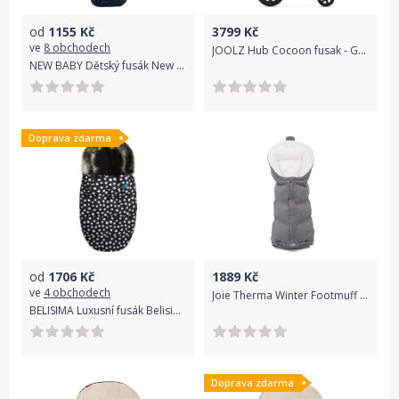
od
1155
Kč
3799
Kč
ve
8 obchodech
JOOLZ Hub Cocoon fusak - Gorgeous Grey, 2020
NEW BABY Dětský fusák New Baby 3v1 s ovčím rounem tmavě modrý
Doprava zdarma
od
1706
Kč
1889
Kč
ve
4 obchodech
Joie Therma Winter Footmuff grey flannel
BELISIMA Luxusní fusák Belisima kamínky
Doprava zdarma