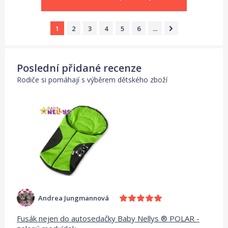
1
2
3
4
5
6
...
Poslední přidané recenze
Rodiče si pomáhají s výběrem dětského zboží
Andrea Jungmannová
Fusák nejen do autosedačky Baby Nellys ® POLAR -