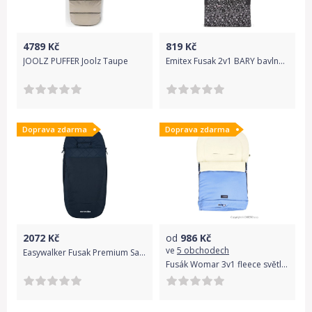
4789
Kč
819
Kč
JOOLZ PUFFER Joolz Taupe
Emitex Fusak 2v1 BARY bavlna černá + stř. kytky + černá
Doprava zdarma
Doprava zdarma
2072
Kč
od
986
Kč
ve
5 obchodech
Easywalker Fusak Premium Sapphire Blue 2020
Fusák Womar 3v1 fleece světle modrý