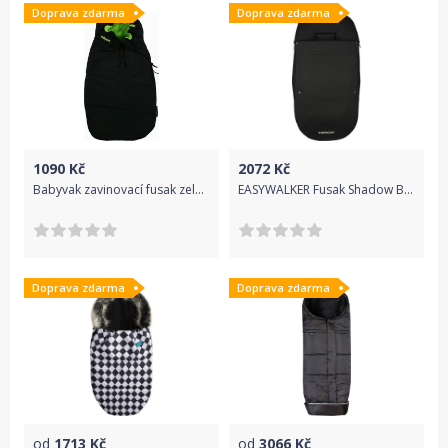
Doprava zdarma
Doprava zdarma
1090
Kč
2072
Kč
Babyvak zavinovací fusak zelený
EASYWALKER Fusak Shadow Black
Doprava zdarma
Doprava zdarma
od
1713
Kč
od
3066
Kč