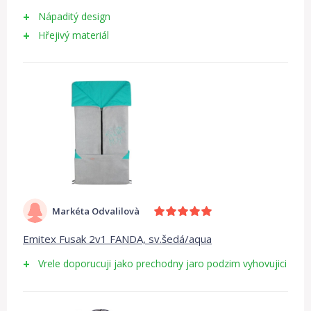
Nápaditý design
Hřejivý materiál
Markéta Odvalilovà
Emitex Fusak 2v1 FANDA, sv.šedá/aqua
Vrele doporucuji jako prechodny jaro podzim vyhovujici