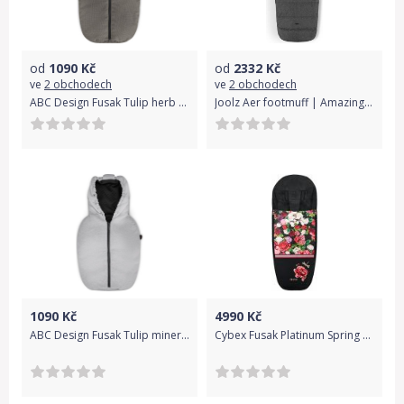
od
1090
Kč
od
2332
Kč
ve
2 obchodech
ve
2 obchodech
ABC Design Fusak Tulip herb Diamond 2022
Joolz Aer footmuff | Amazing anthracite
1090
Kč
4990
Kč
ABC Design Fusak Tulip mineral Fashion 2022
Cybex Fusak Platinum Spring Dark 2019-20