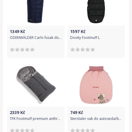
1349
Kč
1597
Kč
ODENWÄLDER Carlo fusak do autosedačky 2017 – marine
Dooky Footmuff L
2339
Kč
749
Kč
TFK Footmuff premium anthrazite
Sterntaler vak do autosedačky jerzey zateplený myška Mabel 9072001