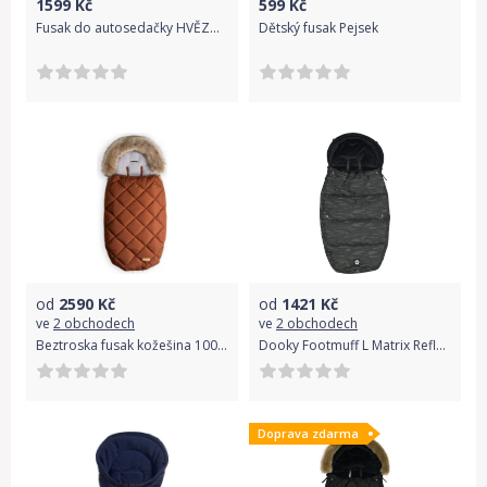
1599
Kč
599
Kč
Fusak do autosedačky HVĚZDIČKY
Dětský fusak Pejsek
od
2590
Kč
od
1421
Kč
ve
2 obchodech
ve
2 obchodech
Beztroska fusak kožešina 100 cm Cinnamon
Dooky Footmuff L Matrix Reflective DeLuxe
Doprava zdarma