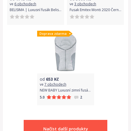
ve
6 obchodech
ve
3 obchodech
BELISIMA | Luxusní fusák Belisima | Luxusní fusák Belisima šachovnice | Černá |
Fusak Emitex Monti 2020 Černá 2020
Doprava zdarma
od
653
Kč
ve
7 obchodech
NEW BABY Luxusní zimní fusák New Baby Car light grey
2
5.0
Načíst další produkty